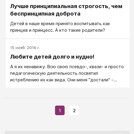
Лучше принципиальная строгость, чем
беспринципная доброта
Детей в наше время принято воспитывать как
принцев и принцесс. А кто такие родители?
15 нояб. 2016 г.
Любите детей долго и нудно!
А я их ненавижу. Всю свою псевдо-, квази- и просто
педагогическую деятельность посвятил
истреблению их как вида. Они меня "достали" -
своими криками, капризами, своей концептуальной
истеричностью... Я из-за них плохо живу. Они ничего
не знают, не умеют, не могут, ни за что не отвечают,
но хорошо плодятся и быстро растут. Самое
1
2
страшное, что они везде. Я все время утыкаюсь в
них и от них завишу. Один (в униформе крысиного
цвета) меня шмонает как лицо зулусской
национальности и знать не желает, что этого