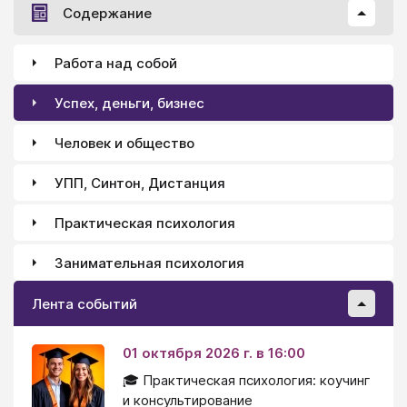
Содержание
делать нельзя. Другой (в кабинете крысиного
цвета) не хочет мне что-то разрешить, потому что
какой-то папа не сказал ему, что это можно. Третий
Работа над собой
повырубал всю защиту и разогнал реактор до
кипения - покататься хотел, что ли? Теперь все наши
Успех, деньги, бизнес
куры о двух головах и тощие, как геральдические
орлы.
Человек и общество
УПП, Синтон, Дистанция
Практическая психология
Занимательная психология
Лента событий
01 октября 2026 г. в 16:00
🎓 Практическая психология: коучинг
и консультирование