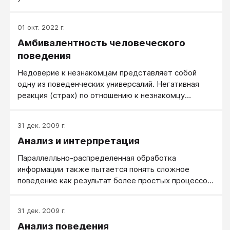
01 окт. 2022 г.
Амбивалентность человеческого
поведения
Недоверие к незнакомцам представляет собой
одну из поведенческих универсалий. Негативная
реакция (страх) по отношению к незнакомцу
появляется у детей в возрасте 5-6 месяцев и
описана во многих культурах.
31 дек. 2009 г.
Анализ и интерпретация
Параллелльно-распределенная обработка
информации также пытается понять сложное
поведение как результат более простых процессов.
В анализе поведения процессы более низкого
уровня идентифицируются посредством
31 дек. 2009 г.
экспериментального анализа.
Анализ поведения