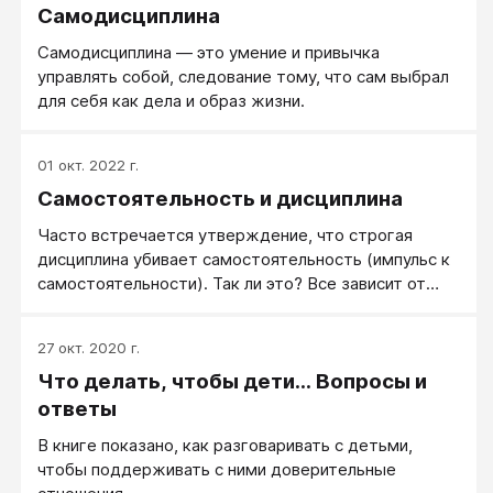
Самодисциплина
Самодисциплина — это умение и привычка
управлять собой, следование тому, что сам выбрал
для себя как дела и образ жизни.
01 окт. 2022 г.
Самостоятельность и дисциплина
Часто встречается утверждение, что строгая
дисциплина убивает самостоятельность (импульс к
самостоятельности). Так ли это? Все зависит от
направления применения дисциплины. Дисциплина -
это просто четкое соблюдение правил и
27 окт. 2020 г.
договоренностей, подразумевающие санкции в
Что делать, чтобы дети… Вопросы и
случае невыполнения. А какие правила и
договоренности - это уже направление и характер
ответы
дисциплины.
В книге показано, как разговаривать с детьми,
чтобы поддерживать с ними доверительные