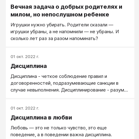
Вечная задача о добрых родителях и
милом, но непослушном ребенке
Игрушки нужно убирать. Родители сказали —
игрушки убраны, а не напомнили — не убраны. И
сколько лет раз за разом напоминать?
01 окт. 2022 г.
Дисциплина
Дисциплина - четкое соблюдение правил и
договоренностей, подразумевающие санкции в
случае невыполнения. Дисциплинирование - разумно
организованное системное принуждение,
базирующееся на строгом выполнении правил.
01 окт. 2022 г.
Силовик организует Дисциплину силой, (или кого-
Дисциплина в любви
то) на исполнение порядка или эффективную работу
в нужном направлении. Душки в аналогичной
Любовь — это не только чувство, это еще
ситуации ищут возможность так себя
поведение, а в поведении важна дисциплина.
заинтересовать, что нужное делать захочешь,