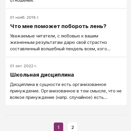
отношения.
01 нояб. 2016 г.
Что мне поможет побороть лень?
Уважаемые читатели, с любовью к вашим
жизненным результатам дарю свой страстно
составленный волшебный пендель всем, кого
интересуют их жизненные результаты, и кого,
вдруг, замучила зловредная прокрастинация.
01 окт. 2022 г.
Школьная дисциплина
Дисциплина в сущности есть организованное
принуждение. Организованное в том смысле, что не
всякое принуждение (напр. случайное) есть
дисциплина.
1
2