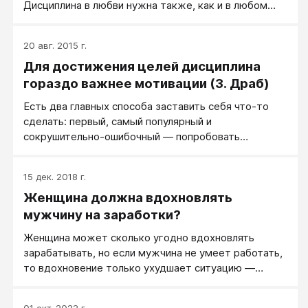
Дисциплина в любви нужна также, как и в любом
тактики - создать такие условия жизни, чтобы
другом ответственном поведении - в воспитании
самоорганизация в нужную сторону происходила
детей, в заботе о здоровье…
естественно.
20 авг. 2015 г.
Для достижения целей дисциплина
гораздо важнее мотивации (З. Драб)
Есть два главных способа заставить себя что-то
сделать: первый, самый популярный и
сокрушительно-ошибочный — попробовать
мотивировать себя; второй, менее популярный и
полностью правильный выбор — развивать в себе
15 дек. 2018 г.
дисциплину. Это одна из тех ситуаций, когда
Женщина должна вдохновлять
принятие иного подхода немедленно приводит к
лучшим результатам. Нечасто услышишь верное
мужчину на заработки?
использование выражения «сдвиг парадигмы», но
Женщина может сколько угодно вдохновлять
это тот самый случай. Момент, когда над головой
зарабатывать, но если мужчина не умеет работать,
загорается лампочка.
то вдохновение только ухудшает ситуацию —
мужчина пытается, у него закономерно не
получается (ведь не умеет же!), у него опускаются