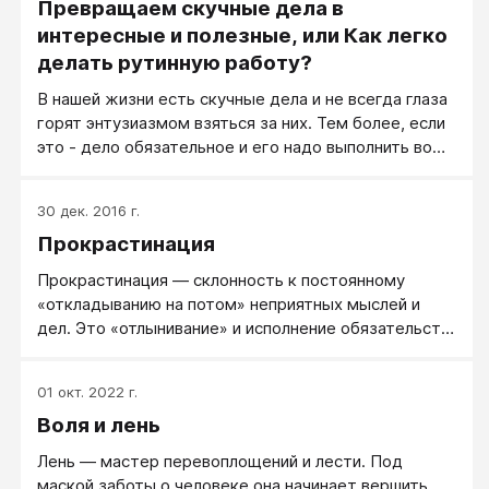
Превращаем скучные дела в
интересные и полезные, или Как легко
делать рутинную работу?
В нашей жизни есть скучные дела и не всегда глаза
горят энтузиазмом взяться за них. Тем более, если
это - дело обязательное и его надо выполнить во
что бы то ни стало. А бывает, что таких дел много.
Они постоянно требуют вашего внимания и сил, а
30 дек. 2016 г.
ещё и накапливаются. В таком случае хорошо иметь
Прокрастинация
что-то, что не только облегчит выполнения этого
дела, но и сделает его радостным и полезным.
Прокрастинация — склонность к постоянному
«откладыванию на потом» неприятных мыслей и
дел. Это «отлынивание» и исполнение обязательств
в самый последний момент, а зачастую и тогда,
когда все сроки уже миновали.
01 окт. 2022 г.
Воля и лень
Лень — мастер перевоплощений и лести. Под
маской заботы о человеке она начинает вершить