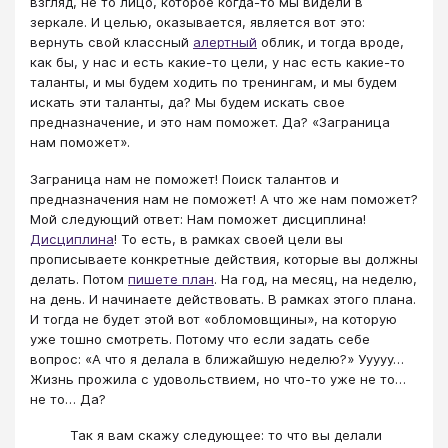
взгляд, не то лицо, которое когда-то мы видели в
зеркале. И целью, оказывается, является вот это:
вернуть свой классный
алертный
облик, и тогда вроде,
как бы, у нас и есть какие-то цели, у нас есть какие-то
таланты, и мы будем ходить по тренингам, и мы будем
искать эти таланты, да? Мы будем искать свое
предназначение, и это нам поможет. Да? «Заграница
нам поможет».
Заграница нам не поможет! Поиск талантов и
предназначения нам не поможет! А что же нам поможет?
Мой следующий ответ: Нам поможет дисциплина!
Дисциплина
! То есть, в рамках своей цели вы
прописываете конкретные действия, которые вы должны
делать. Потом
пишете план
. На год, на месяц, на неделю,
на день. И начинаете действовать. В рамках этого плана.
И тогда не будет этой вот «обломовщины», на которую
уже тошно смотреть. Потому что если задать себе
вопрос: «А что я делала в ближайшую неделю?» Ууууу…
Жизнь прожила с удовольствием, но что-то уже не то…
не то… Да?
Так я вам скажу следующее: то что вы делали