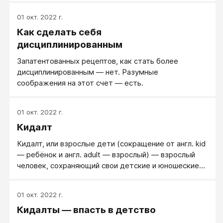
01 окт. 2022 г.
Как сделать себя
дисциплинированным
Запатентованных рецептов, как стать более
дисциплинированным — нет. Разумные
соображения на этот счет — есть.
01 окт. 2022 г.
Кидалт
Кидалт, или взрослые дети (сокращение от англ. kid
— ребёнок и англ. adult — взрослый) — взрослый
человек, сохраняющий свои детские и юношеские
увлечения. В психологии для обозначения этого
склада личности используется латинский термин
01 окт. 2022 г.
puer aeternus. Впервые слово зафиксировано в 1985
Кидалты — впасть в детство
году в газете The New York Times для описания
мужчин 30 лет и старше, которые увлекаются