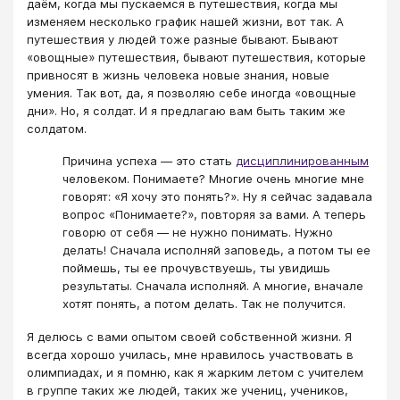
даём, когда мы пускаемся в путешествия, когда мы
изменяем несколько график нашей жизни, вот так. А
путешествия у людей тоже разные бывают. Бывают
«овощные» путешествия, бывают путешествия, которые
привносят в жизнь человека новые знания, новые
умения. Так вот, да, я позволяю себе иногда «овощные
дни». Но, я солдат. И я предлагаю вам быть таким же
солдатом.
Причина успеха ― это стать
дисциплинированным
человеком. Понимаете? Многие очень многие мне
говорят: «Я хочу это понять?». Ну я сейчас задавала
вопрос «Понимаете?», повторяя за вами. А теперь
говорю от себя — не нужно понимать. Нужно
делать! Сначала исполняй заповедь, а потом ты ее
поймешь, ты ее прочувствуешь, ты увидишь
результаты. Сначала исполняй. А многие, вначале
хотят понять, а потом делать. Так не получится.
Я делюсь с вами опытом своей собственной жизни. Я
всегда хорошо училась, мне нравилось участвовать в
олимпиадах, и я помню, как я жарким летом с учителем
в группе таких же людей, таких же учениц, учеников,