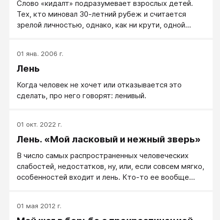
Слово «кидалт» подразумевает взрослых детей.
мультфильмами, фэнтези, компьютерными играми и
Тех, кто миновал 30-летний рубеж и считается
бесполезными, но красивыми и часто дорогими
зрелой личностью, однако, как ни крути, одной
гаджетами.
ногой в детстве.
01 янв. 2006 г.
Лень
Когда человек не хочет или отказывается это
сделать, про него говорят: ленивый.
01 окт. 2022 г.
Лень. «Мой ласковый и нежный зверь»
В число самых распространенных человеческих
слабостей, недостатков, ну, или, если совсем мягко,
особенностей входит и лень. Кто-то ее вообще
считает матерью всех пороков, кто-то относится
снисходительно. А кое-кто и вовсе никак к ней не
01 мая 2012 г.
относится, считая, что между ними нет ничего