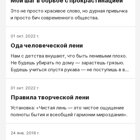
Мой шаг в борьбе с прокрастинацией
общего - лень его не касается.
Это не просто красивое слово, но дурная привычка
и просто бич современного общества.
01 окт. 2022 г.
Ода человеческой лени
Нам с детства внушают, что быть ленивыми плохо.
Не будешь убирать по дому — зарастешь грязью.
Будешь учиться спустя рукава — не поступишь в вуз
и не сделаешь карьеру. Будешь отлынивать от
работы — денег не заработаешь. А так ли уж
01 окт. 2022 г.
вредно лениться?
Правила творческой лени
Установка: «Чистая лень — это чистое ощущение
полноты бытия и всеобщей гармонии мироздания».
24 янв. 2018 г.