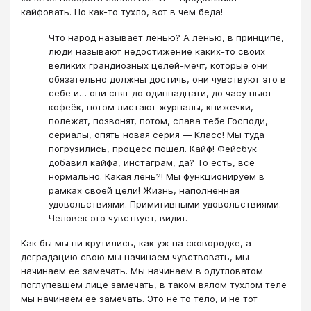
кайфовать. Но как-то тухло, вот в чем беда!
Что народ называет ленью? А ленью, в принципе,
люди называют недостижение каких-то своих
великих грандиозных целей-мечт, которые они
обязательно должны достичь, они чувствуют это в
себе и… они спят до одиннадцати, до часу пьют
кофеёк, потом листают журналы, книжечки,
полежат, позвонят, потом, слава тебе Господи,
сериалы, опять новая серия ― Класс! Мы туда
погрузились, процесс пошел. Кайф! Фейсбук
добавил кайфа, инстаграм, да? То есть, все
нормально. Какая лень?! Мы функционируем в
рамках своей цели! Жизнь, наполненная
удовольствиями. Примитивными удовольствиями.
Человек это чувствует, видит.
Как бы мы ни крутились, как уж на сковородке, а
деградацию свою мы начинаем чувствовать, мы
начинаем ее замечать. Мы начинаем в одутловатом
поглупевшем лице замечать, в таком вялом тухлом теле
мы начинаем ее замечать. Это не то тело, и не тот