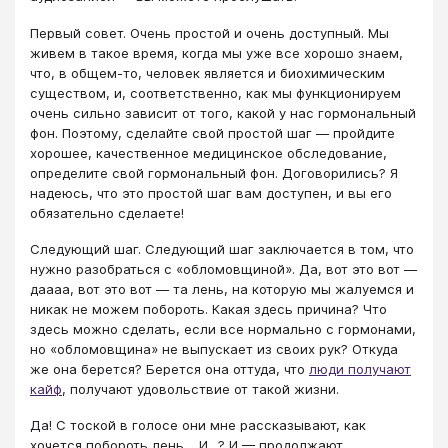
Первый совет. Очень простой и очень доступный. Мы
живем в такое время, когда мы уже все хорошо знаем,
что, в общем-то, человек является и биохимическим
существом, и, соответственно, как мы функционируем
очень сильно зависит от того, какой у нас гормональный
фон. Поэтому, сделайте свой простой шаг ― пройдите
хорошее, качественное медицинское обследование,
определите свой гормональный фон. Договорились? Я
надеюсь, что это простой шаг вам доступен, и вы его
обязательно сделаете!
Следующий шаг. Следующий шаг заключается в том, что
нужно разобраться с «обломовщиной». Да, вот это вот —
даааа, вот это вот — та лень, на которую мы жалуемся и
никак не можем побороть. Какая здесь причина? Что
здесь можно сделать, если все нормально с гормонами,
но «обломовщина» не выпускает из своих рук? Откуда
же она берется? Берется она оттуда, что
люди получают
кайф
, получают удовольствие от такой жизни.
Да! С тоской в голосе они мне рассказывают, как
хочется побороть лень… И…? И — продолжают