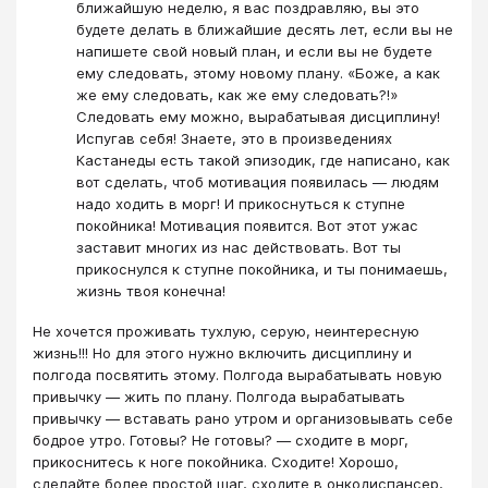
ближайшую неделю, я вас поздравляю, вы это
будете делать в ближайшие десять лет, если вы не
напишете свой новый план, и если вы не будете
ему следовать, этому новому плану. «Боже, а как
же ему следовать, как же ему следовать?!»
Следовать ему можно, вырабатывая дисциплину!
Испугав себя! Знаете, это в произведениях
Кастанеды есть такой эпизодик, где написано, как
вот сделать, чтоб мотивация появилась ― людям
надо ходить в морг! И прикоснуться к ступне
покойника! Мотивация появится. Вот этот ужас
заставит многих из нас действовать. Вот ты
прикоснулся к ступне покойника, и ты понимаешь,
жизнь твоя конечна!
Не хочется проживать тухлую, серую, неинтересную
жизнь!!! Но для этого нужно включить дисциплину и
полгода посвятить этому. Полгода вырабатывать новую
привычку — жить по плану. Полгода вырабатывать
привычку — вставать рано утром и организовывать себе
бодрое утро. Готовы? Не готовы? ― сходите в морг,
прикоснитесь к ноге покойника. Сходите! Хорошо,
сделайте более простой шаг, сходите в онкодиспансер,