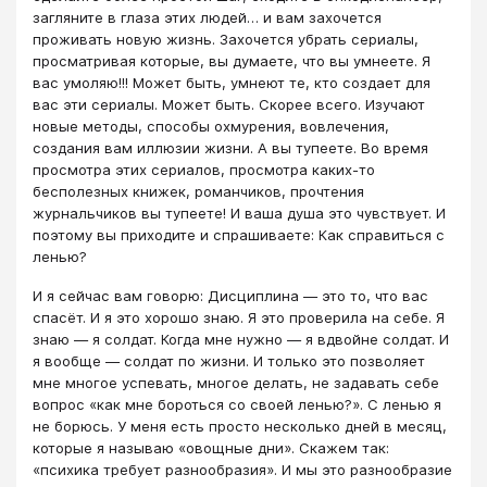
загляните в глаза этих людей… и вам захочется
проживать новую жизнь. Захочется убрать сериалы,
просматривая которые, вы думаете, что вы умнеете. Я
вас умоляю!!! Может быть, умнеют те, кто создает для
вас эти сериалы. Может быть. Скорее всего. Изучают
новые методы, способы охмурения, вовлечения,
создания вам иллюзии жизни. А вы тупеете. Во время
просмотра этих сериалов, просмотра каких-то
бесполезных книжек, романчиков, прочтения
журнальчиков вы тупеете! И ваша душа это чувствует. И
поэтому вы приходите и спрашиваете: Как справиться с
ленью?
И я сейчас вам говорю: Дисциплина — это то, что вас
спасёт. И я это хорошо знаю. Я это проверила на себе. Я
знаю ― я солдат. Когда мне нужно — я вдвойне солдат. И
я вообще — солдат по жизни. И только это позволяет
мне многое успевать, многое делать, не задавать себе
вопрос «как мне бороться со своей ленью?». С ленью я
не борюсь. У меня есть просто несколько дней в месяц,
которые я называю «овощные дни». Скажем так:
«психика требует разнообразия». И мы это разнообразие