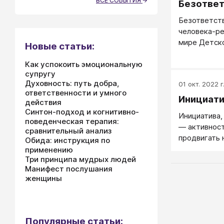
ВСЕ СОБЫТИЯ
Безответ
Безответст
человека-ре
мире Детско
Новые статьи:
обязательс
Как успокоить эмоциональную
супругу
Духовность: путь добра,
01 окт. 2022 г
ответственности и умного
Инициат
действия
Синтон-подход и когнитивно-
Инициатива,
поведенческая терапия:
— активност
сравнительный анализ
продвигать 
Обида: инструкция по
применению
Три принципа мудрых людей
Манифест послушания
женщины
Популярные статьи: