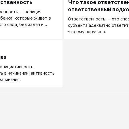
ственность
Что такое ответстве
ответственный подх
венность — позиция
бенка, которые живет в
Ответственность — это спо
го сада, без задач и
субъекта адекватно ответить
тв.
что ему поручено.
.
ива
 инициативность
ь в начинании, активность
начинания.