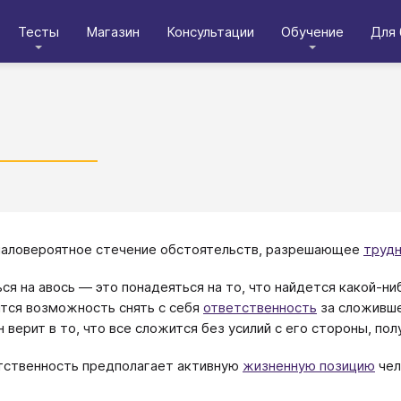
Тесты
Магазин
Консультации
Обучение
Для 
ь
маловероятное стечение обстоятельств, разрешающее
труд
ся на авось — это понадеяться на то, что найдется какой-ни
тся возможность снять с себя
ответственность
за сложивше
 верит в то, что все сложится без усилий с его стороны, пол
тственность предполагает активную
жизненную позицию
чел