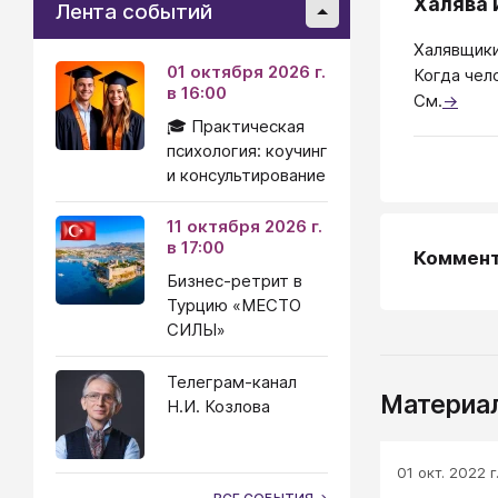
Халява 
Лента событий
Халявщики
01 октября 2026 г.
Когда чело
в 16:00
См.
→
🎓 Практическая
психология: коучинг
и консультирование
11 октября 2026 г.
в 17:00
Коммен
Бизнес-ретрит в
Турцию «МЕСТО
СИЛЫ»
Телеграм-канал
Материал
Н.И. Козлова
01 окт. 2022 г