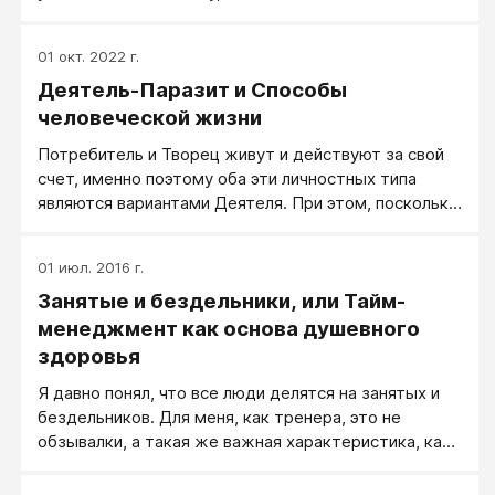
усилиями, стратегия Паразита — ожидать успеха,
как подарок от мира, или, что реалистичнее,
01 окт. 2022 г.
получить за чей-то чужой счет.
Деятель-Паразит и Способы
человеческой жизни
Потребитель и Творец живут и действуют за свой
счет, именно поэтому оба эти личностных типа
являются вариантами Деятеля. При этом, поскольку
люди чаще Потребители, нежели Творцы, Деятель
чаще синоним Потребителя.
01 июл. 2016 г.
Занятые и бездельники, или Тайм-
менеджмент как основа душевного
здоровья
Я давно понял, что все люди делятся на занятых и
бездельников. Для меня, как тренера, это не
обзывалки, а такая же важная характеристика, как
различение мужской и женской аудитории.