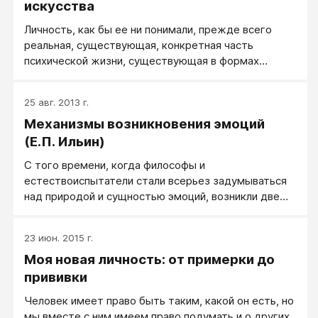
искусства
Личность, как бы ее ни понимали, прежде всего
реальная, сущест­вующая, конкретная часть
психической жизни, существующая в формах
строго единичных и индивидуальных. На
протяжении веков феномен человеческой
25 авг. 2013 г.
индивидуальности описывался и изучался
Механизмы возникновения эмоций
гуманитарными науками. Наиболее эстетически
настроенные философы и наиболее фило­софски
(Е.П. Ильин)
настроенные художники всегда делали это своей
С того времени, когда философы и
специфической областью интересов. Постепенно на
естествоиспытатели стали всерьез задумываться
сцену вышли психологи. Можно сказать, что они
над природой и сущностью эмоций, возникли две
опо­здали на две тысячи лет. Со своим скудным
основные позиции.
оснащением современный психолог выглядит как
самонадеянный самозванец. И таковым он и яв­
23 июн. 2015 г.
ляется, по мнению многих литераторов. Стефан
Моя новая личность: от примерки до
Цвейг, например, говоря о Прусте, Амилье, Флобере
прививки
и других великих мастерах описания характеров,
замечает: «Писатели, подобные им, — это гиганты
Человек имеет право быть таким, какой он есть, но
наблюдения и литера­туры, тогда как в психологии
мы вместе с ним имеем право подумать и о других