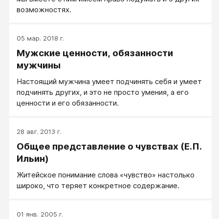
проблема личности разрабатывается маленькими
возможностях.
людьми, сущими мухами, которые находят себе
защиту в рамках науки, и вносят в нее свои мелкие
банальности и незначительную ересь».
05 мар. 2018 г.
Мужские ценности, обязанности
мужчины
Настоящий мужчина умеет подчинять себя и умеет
подчинять других, и это не просто умения, а его
ценности и его обязанности.
28 авг. 2013 г.
Общее представление о чувствах (Е.П.
Ильин)
Житейское понимание слова «чувство» настолько
широко, что теряет конкретное содержание.
01 янв. 2005 г.