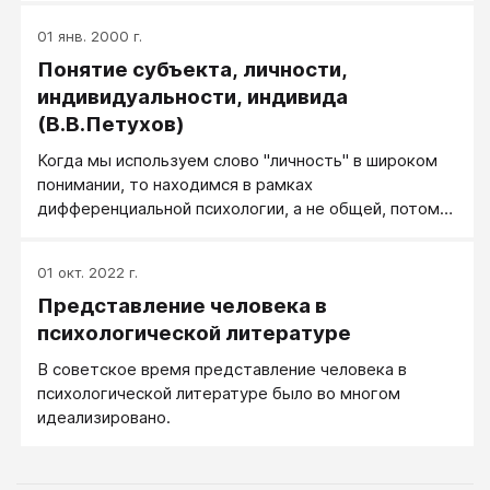
01 янв. 2000 г.
Понятие субъекта, личности,
индивидуальности, индивида
(В.В.Петухов)
Когда мы используем слово "личность" в широком
понимании, то находимся в рамках
дифференциальной психологии, а не общей, потому
что если мы (общие психологи) так будем
определять личность, то личностями мы будем
01 окт. 2022 г.
обязаны называть и животных, а нам бы этого не
Представление человека в
хотелось (из курса лекций профессора В.В.
Петухова).
психологической литературе
В советское время представление человека в
психологической литературе было во многом
идеализировано.