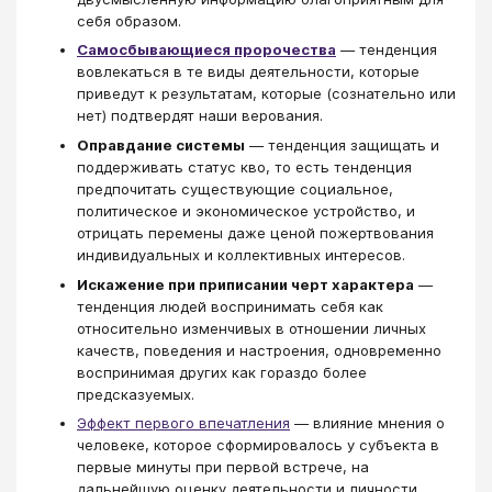
себя образом.
Самосбывающиеся пророчества
— тенденция
вовлекаться в те виды деятельности, которые
приведут к результатам, которые (сознательно или
нет) подтвердят наши верования.
Оправдание системы
— тенденция защищать и
поддерживать статус кво, то есть тенденция
предпочитать существующие социальное,
политическое и экономическое устройство, и
отрицать перемены даже ценой пожертвования
индивидуальных и коллективных интересов.
Искажение при приписании черт характера
—
тенденция людей воспринимать себя как
относительно изменчивых в отношении личных
качеств, поведения и настроения, одновременно
воспринимая других как гораздо более
предсказуемых.
Эффект первого впечатления
— влияние мнения о
человеке, которое сформировалось у субъекта в
первые минуты при первой встрече, на
дальнейшую оценку деятельности и личности