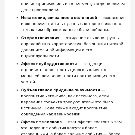
они воспринимались в тот момент, когда на самом
деле происходили.
Искажение, связанное с селекцией
— искажение
в экспериментальных данных, которое связано с
тем, каким образом данные были собраны.
Стереотипизация
— ожидание от члена группы
определённых характеристик, без знания никакой
дополнительной информации о его
индивидуальности.
Эффект субаддитивности
— тенденция
оценивать вероятность целого в качестве
меньшей, чем вероятности составляющих его
частей.
Субъективное придание значимости
—
восприятие чего-либо, как истинного, если
верования субъекта требуют, чтобы это было
истинным. Сюда также входит восприятие
совпадений как взаимосвязи.
Эффект телескопа
— этот эффект состоит в том,
что недавние события кажутся более
отдалёнными, а более дальние события — более