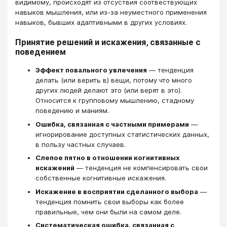
видимому, происходят из отсуствия соотвествующих
навыков мышления, или из-за неуместного применения
навыков, бывших адаптивными в других условиях.
Принятие решений и искажения, связанные с
поведением
Эффект повального увлечения
— тенденция
делать (или верить в) вещи, потому что много
других людей делают это (или верят в это).
Относится к групповому мышлению, стадному
поведению и маниям.
Ошибка, связанная с частными примерами
—
игнорирование доступных статистических данных,
в пользу частных случаев.
Слепое пятно в отношении когнитивных
искажений
— тенденция не компенсировать свои
собственные когнитивные искажения.
Искажение в восприятии сделанного выбора
—
тенденция помнить свои выборы как более
правильные, чем они были на самом деле.
Систематическая ошибка, связанная с