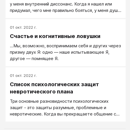
у меня внутренний диссонанс. Когда я нашел или
придумал, чего мне правильно бояться, у меня душа
успокоилась.
01 окт. 2022 г.
Счастье и когнитивные ловушки
...Мы, возможно, воспринимаем себя и других через
призму двух Я: одно — наше испытывающее Я,
другое — помнящее Я.
01 окт. 2022 г.
Список психологических защит
невротического плана
Три основные разновидности психологических
защит - это защиты разумные, проблемные и
невротические. Когда вы прекращаете общение с
грубым собеседником, это разумная защита своей
психики. Когда ребенок разбил чашку и начинает