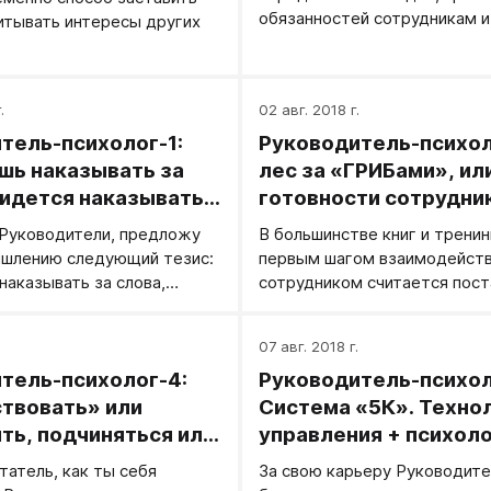
зникала с ним не внезапно,
обязанностей сотрудникам и
итывать интересы других
к, нарастала, иногда по
подчиненным.
.
02 авг. 2018 г.
тель-психолог-1:
Руководитель-психол
шь наказывать за
лес за «ГРИБами», или
ридется наказывать
готовности сотрудни
работе
Руководители, предложу
В большинстве книг и тренин
ышлению следующий тезис:
первым шагом взаимодейств
наказывать за слова,
сотрудником считается пост
казывать за дела».
задачи/делегирование функц
.
07 авг. 2018 г.
тель-психолог-4:
Руководитель-психол
твовать» или
Система «5К». Техно
ть, подчиняться или
управления + психол
чать
управления
татель, как ты себя
За свою карьеру Руководите