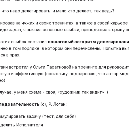
, что надо делегировать, и мало кто делает, так ведь?
ировав на чужих и своих тренингах, а также в своей карьер
виде задач, я выявил основные ошибки, приводящие к срыву в
 этих ошибок составил
пошаговый алгоритм делегировани
нно в том порядке, в котором они перечислены. Попытка выт
ся в прах.
вии встретил у Ольги Паратновой на тренинге для руковод
стую и эффективную (поскольку, подозреваю, что автор модел
о).
учае, у меня схема - своя, «художник так видит» :)
ледовательность
(с), Р. Логан
:
мулировать задачу (тест, для себя)
делить Исполнителя