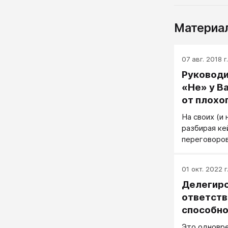
Материал
07 авг. 2018 г.
Руководи
«Не» у В
от плохо
увольнен
На своих (и 
разбирая к
переговоров
определенн
каждой сло
01 окт. 2022 г
закономерн
Делегир
алгоритм, п
последовате
ответств
увольнению.
способно
переговоров
на место
Это одновре