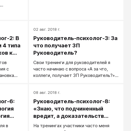
02 авг. 2018 г.
ог-2: В
Руководитель-психолог-3: За
 4 типа
что получает ЗП
ков к
Руководитель?
гов
Свои тренинги для руководителей я
ия с
часто начинаю с вопроса «А за что,
ановка
коллеги, получает ЗП Руководитель?».
ии.
Вариантов всегда очень много...
08 авг. 2018 г.
ог-6:
Руководитель-психолог-8:
логия
«Знаю, что подчиненный
огия
вредит, а доказательств
нет...»
ля в
На тренингах участники часто меня