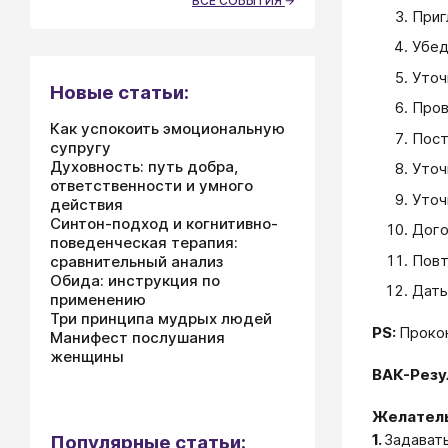
ВСЕ СОБЫТИЯ
Приг
Убед
Уточ
Новые статьи:
Пров
Как успокоить эмоциональную
Пост
супругу
Духовность: путь добра,
Уточ
ответственности и умного
Уточ
действия
Синтон-подход и когнитивно-
Дого
поведенческая терапия:
Повт
сравнительный анализ
Обида: инструкция по
Дать
применению
Три принципа мудрых людей
PS:
Проко
Манифест послушания
женщины
ВАК-Резу
Желател
1.
Задават
Популярные статьи: