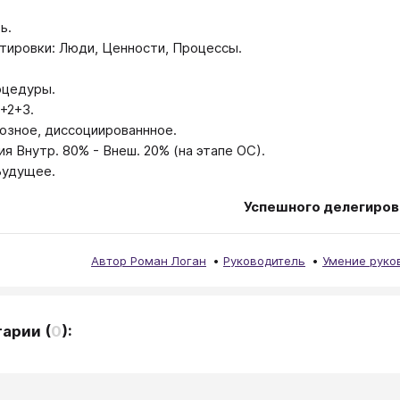
ь.
тировки: Люди, Ценности, Процессы.
оцедуры.
+2+3.
озное, диссоциированнное.
я Внутр. 80% - Внеш. 20% (на этапе ОС).
Будущее.
Успешного делегиров
Автор Роман Логан
Руководитель
Умение руко
тарии
(
0
):