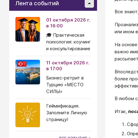
Лента событий
Все знают
01 октября 2026 г.
Проанализ
в 16:00
или ином 
🎓 Практическая
психология: коучинг
На основе
и консультирование
важно име
рассыпает
11 октября 2026 г.
в 17:00
Впоследст
Бизнес-ретрит в
более про
Турцию «МЕСТО
эффективн
СИЛЫ»
В любом сл
Геймификация.
Итак,
пос
Заполните Личную
страницу!
Сфор
Опре