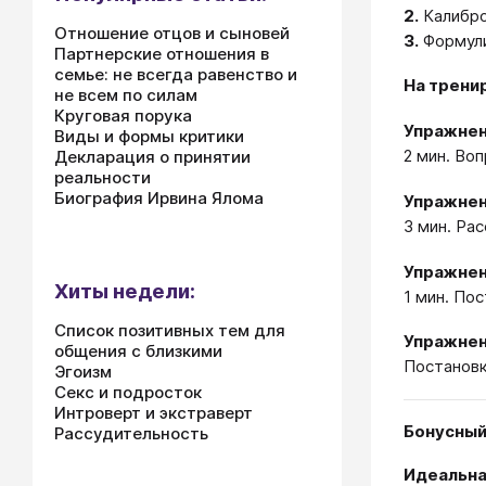
2.
Калибро
Отношение отцов и сыновей
3.
Формули
Партнерские отношения в
семье: не всегда равенство и
На трени
не всем по силам
Круговая порука
Упражнен
Виды и формы критики
2 мин. Во
Декларация о принятии
реальности
Биография Ирвина Ялома
Упражнен
3 мин. Ра
Упражнен
Хиты недели:
1 мин. По
Список позитивных тем для
Упражнен
общения с близкими
Постановк
Эгоизм
Секс и подросток
Интроверт и экстраверт
Бонусный
Рассудительность
Идеальна