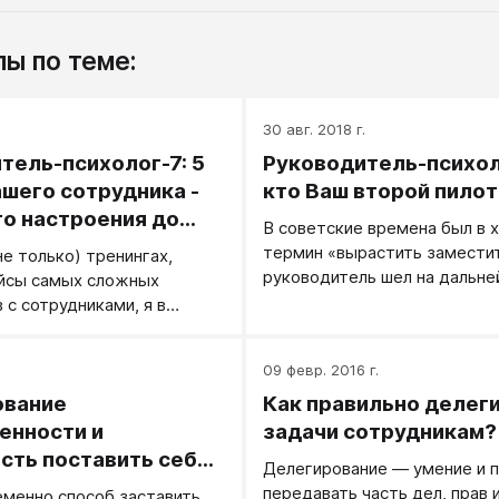
ы по теме:
30 авг. 2018 г.
тель-психолог-7: 5
Руководитель-психол
ашего сотрудника -
кто Ваш второй пилот
го настроения до
В советские времена был в 
ия
термин «вырастить заместит
не только) тренингах,
руководитель шел на дальне
ейсы самых сложных
только, когда ему было ком
 с сотрудниками, я в
дела.
ый момент выявил в
жной ситуации некоторую
.
09 февр. 2016 г.
ость, своеобразный
ование
Как правильно делег
о которому сотрудник
льно двигался, например, к
енности и
задачи сотрудникам?
 То есть необходимость
сть поставить себя
Делегирование — умение и 
 (уже сложных к этому
 другого
передавать часть дел, прав 
менно способ заставить