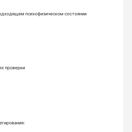
 подходящем психофизическом состоянии
ях проверки
егирования: