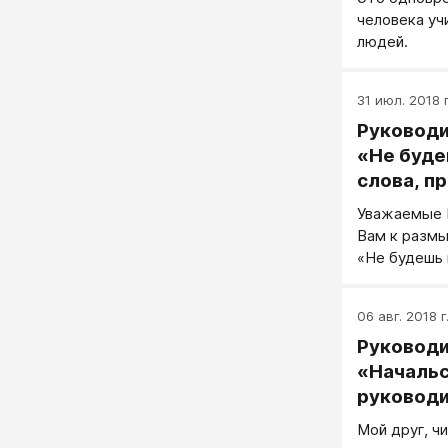
моменту) во
человека уч
а, скажем та
людей.
экспоненте.
31 июл. 2018 г
Руководи
«Не буде
слова, п
за дела»
Уважаемые 
Вам к разм
«Не будешь 
придется на
06 авг. 2018 г
Руководи
«Начальс
руководи
сотрудни
Мой друг, чи