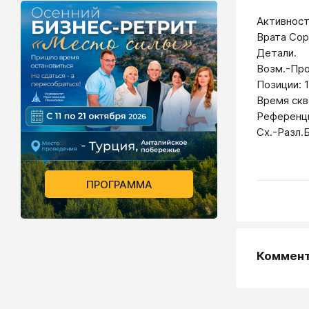
Активност
Врата Сор
Детали.
Возм.-Пр
Позиции: 1
Время скв
Референци
Сх.-Разл.
ПРОГРАММА
Коммен