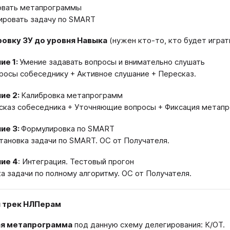
вать метапрограммы
ровать задачу по SMART
ровку ЗУ до уровня Навыка
(нужен кто-то, кто будет играт
ие 1:
Умение задавать вопросы и внимательно слушать
просы собеседнику + Активное слушание + Пересказ.
ие 2:
Калибровка метапрограмм
ссказ собеседника + Уточняющие вопросы + Фиксация метап
ие 3:
Формулировка по SMART
становка задачи по SMART. ОС от Получателя.
ие 4
: Интеграция. Тестовый прогон
а задачи по полному алгоритму. ОС от Получателя.
 трек НЛПерам
я метапрограмма
под данную схему делегирования: К/ОТ.