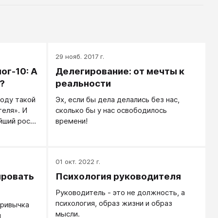
29 нояб. 2017 г.
ог-10: А
Делегирование: от мечты к
?
реальности
ходу такой
Эх, если бы дела делались без нас,
еля». И
сколько бы у нас освободилось
йший рост
времени!
у передать
01 окт. 2022 г.
ировать
Психология руководителя
Руководитель - это не должность, а
психология, образ жизни и образ
привычка
мысли.
и