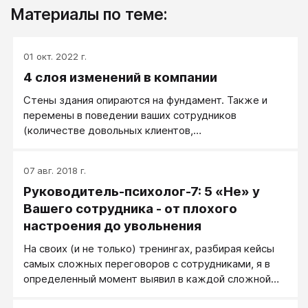
Материалы по теме:
01 окт. 2022 г.
4 слоя изменений в компании
Стены здания опираются на фундамент. Также и
перемены в поведении ваших сотрудников
(количестве довольных клиентов,
клиентоориентированности, сумме среднего чека и
т.п.) должны иметь под собой серьезное основание.
07 авг. 2018 г.
Разберем пример.
Руководитель-психолог-7: 5 «Не» у
Вашего сотрудника - от плохого
настроения до увольнения
На своих (и не только) тренингах, разбирая кейсы
самых сложных переговоров с сотрудниками, я в
определенный момент выявил в каждой сложной
ситуации некоторую закономерность,