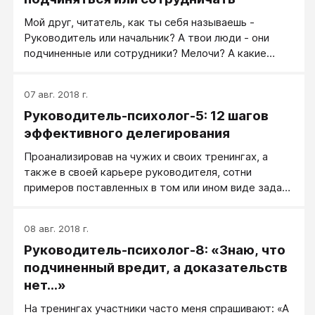
Мой друг, читатель, как ты себя называешь -
Руководитель или начальник? А твои люди - они
подчиненные или сотрудники? Мелочи? А какие
образы у тебя возникают в голове, когда ты эти
слова слышишь? Пауза, прочитай их еще раз,
07 авг. 2018 г.
представь.
Руководитель-психолог-5: 12 шагов
эффективного делегирования
Проанализировав на чужих и своих тренингах, а
также в своей карьере руководителя, сотни
примеров поставленных в том или ином виде задач,
я выявил основные ошибки, приводящие к срыву
выполнения задачи.
08 авг. 2018 г.
Руководитель-психолог-8: «Знаю, что
подчиненный вредит, а доказательств
нет...»
На тренингах участники часто меня спрашивают: «А