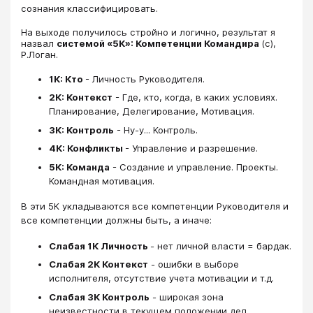
сознания классифицировать.
На выходе получилось стройно и логично, результат я
назвал
системой «5К»: Компетенции Командира
(с),
Р.Логан.
1К: Кто
- Личность Руководителя.
2К: Контекст
- Где, кто, когда, в каких условиях.
Планирование, Делегирование, Мотивация.
3К: Контроль
- Ну-у... Контроль.
4К: Конфликты
- Управление и разрешение.
5К: Команда
- Создание и управление. Проекты.
Командная мотивация.
В эти 5К укладываются все компетенции Руководителя и
все компетенции должны быть, а иначе:
Слабая 1К Личность
- нет личной власти = бардак.
Слабая 2К Контекст
- ошибки в выборе
исполнителя, отсутствие учета мотивации и т.д.
Слабая 3К Контроль
- широкая зона
неизвестности в текущем положении дел.