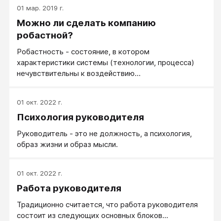
своеобразный алгоритм, по которому сотрудник
01 мар. 2019 г.
последовательно двигался, например, к увольнению.
Можно ли сделать компанию
То есть необходимость переговоров (уже сложных
к этому моменту) возникала с ним не внезапно, а,
робастной?
скажем так, нарастала, иногда по экспоненте.
Робастность - состояние, в котором
характеристики системы (технологии, процесса)
нечувствительны к воздействию
дестабилизирующих факторов.
01 окт. 2022 г.
Психология руководителя
Руководитель - это не должность, а психология,
образ жизни и образ мысли.
01 окт. 2022 г.
Работа руководителя
Традиционно считается, что работа руководителя
состоит из следующих основных блоков...