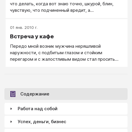
что делать, когда вот знаю точно, шкурой, блин,
чувствую, что подчиненный вредит, а
доказательств нет?» Бывало у Вас такое? Есть
такое понятие как имидж человека. Скажем, имидж
01 янв. 2010 г.
подлеца. Мы лично не испытывали со стороны
Встреча у кафе
человека подлости, но «вот, так про него говорят».
Передо мной возник мужчина неряшливой
наружности, с подбитым глазом и стойким
перегаром и с жалостливым видом стал просить
денег.
Содержание
Работа над собой
Успех, деньги, бизнес