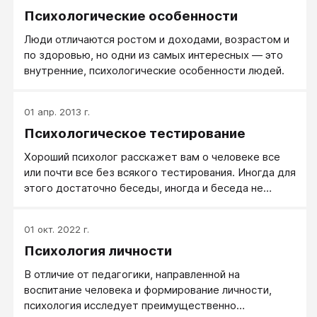
Психологические особенности
Люди отличаются ростом и доходами, возрастом и
по здоровью, но одни из самых интересных — это
внутренние, психологические особенности людей.
01 апр. 2013 г.
Психологическое тестирование
Хороший психолог расскажет вам о человеке все
или почти все без всякого тестирования. Иногда для
этого достаточно беседы, иногда и беседа не
нужна, достаточно одного взгляда: на лицо
человека, на его походку, достаточно услышать
01 окт. 2022 г.
интонации его разговора. Однако хороших
Психология личности
психологов мало, а разбираться в людях нужно, и
вот тут пригождаются как раз психологические
В отличие от педагогики, направленной на
тесты.
воспитание человека и формирование личности,
психология исследует преимущественно