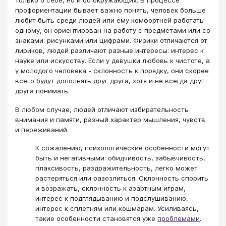
только о себе, но и об окружающих. В процессе
профориентации бывает важно понять, человек больше
любит быть среди людей или ему комфортней работать
одному, он ориентирован на работу с предметами или со
знаками: рисунками или цифрами. Физики отличаются от
лириков, людей различают разные интересы: интерес к
науке или искусству. Если у девушки любовь к чистоте, а
у молодого человека - склонность к порядку, они скорее
всего будут дополнять друг друга, хотя и не всегда друг
друга понимать.
В любом случае, людей отличают избирательность
внимания и памяти, разный характер мышления, чувств
и переживаний.
К сожалению, психологические особенности могут
быть и негативными: обидчивость, забывчивость,
плаксивость, раздражительность, легко может
растеряться или разозлиться. Склонность спорить
и возражать, склонность к азартным играм,
интерес к подглядыванию и подслушиванию,
интерес к сплетням или кошмарам. Усиливаясь,
такие особенности становятся уже
проблемами
.