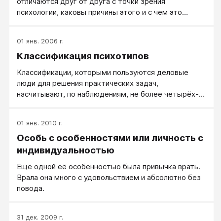
отличаются друг от друга с точки зрения
психологии, каковы причины этого и с чем это
связано, как эти различия выявить, измерить и
использовать. Основные разделы
01 янв. 2006 г.
дифференциальной психологии - психология
Классификация психотипов
индивидуальных различий, психология
типологических различий (смотри психотипы) и
Классификации, которыми пользуются деловые
психология групповых различий (различия мужской
люди для решения практических задач,
и женской психологии, различия расовые,
насчитывают, по наблюдениям, не более четырёх-
национальные и культурные).
пяти типажей. Спроси даже любителей знаков
Зодиака, какие конкретные знаки (типы людей)
01 янв. 2010 г.
есть в данном коллективе – четыре-пять типажей
Особь с особенностями или личность с
назовут бойко, а затем начинают запинаться.
Забывают... Классификации в более чем 4-5
индивидуальностью
персонажей обычно используются лишь их
Ещё одной её особенностью была привычка врать.
фанатами и больше не для практики, а для теорий и
Врала она много с удовольствием и абсолютно без
рассуждений.
повода.
31 дек. 2009 г.