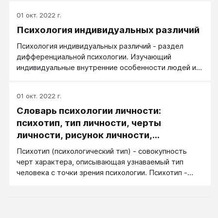
учебных заведениях обычно изучают общую и
01 окт. 2022 г.
социальную психологию, психологию личности и
Психология индивидуальных различий
психологию семьи, возрастную и патопсихологию.
Психология индивидуальных различий - раздел
дифференциальной психологии. Изучающий
индивидуальные внутренние особенности людей и
их проявления.
01 окт. 2022 г.
Словарь психологии личности:
психотип, тип личности, черты
личности, рисунок личности,
акцентуации
Психотип (психологический тип) - совокупность
черт характера, описывающая узнаваемый тип
человека с точки зрения психологии. Психотип -
описание, чего от человека такого типа можно
ждать в тех или иных ситуациях и по каким внешним
признакам об этом догадаться.