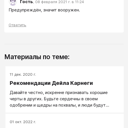
Гость
,
08 февраля 2021 г. в 11:24
Предупреждён, значит вооружен.
Ответить
Материалы по теме:
11 дек. 2020 г.
Рекомендации Дейла Карнеги
Давайте честно, искренне признавать хорошие
черты в других. Будьте сердечны в своем
одобрении и щедры на похвалы, и люди будут
дорожить вашими словами, помнить их и повторять
в течение всей жизни — повторять спустя годы и
01 окт. 2022 г.
после того, как вы забудете их.