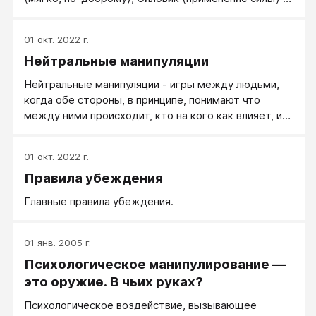
источником вдохновения.
Тактик (Организация (создание или выстраивание)
обстоятельств (ситуации или состояния), из
01 окт. 2022 г.
которых нужные действия вытекают сами собой).
Нейтральные манипуляции
Нейтральные манипуляции - игры между людьми,
когда обе стороны, в принципе, понимают что
между ними происходит, кто на кого как влияет, и
прогрышу-выигрышу относятся также игрово.
Сейчас ты проиграл, завтра я выиграю - идет
01 окт. 2022 г.
нормальный ход жизни. «Чем меньше женщину мы
Правила убеждения
любим, тем легче нравимся мы ей». Демонстрация
мужчиной незаинтересованности (малой
Главные правила убеждения.
заинтересованности) в девушке, действительно,
часто разжигает ее чувства. Сказать, что это
всегда ей во вред - нельзя.
01 янв. 2005 г.
Психологическое манипулирование —
это оружие. В чьих руках?
Психологическое воздействие, вызывающее