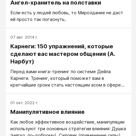
Ангел-хранитель на полставки
Если есть у людей любовь, то Мироздание не даст
ей просто так погаснуть.
07 авг. 2014 г.
Карнеги: 150 упражнений, которые
сделают вас мастером общения (А.
Нарбут)
Перед вами книга-тренинг по системе Дейла
Карнеги. Тренинг, который поможет вам в
кратчайшие сроки стать настоящим асом в сфере
общения. Книги Дейла Карнеги — отличное
лекарство от любой депрессии, апатии и лени, они
01 окт. 2022 г.
захватывают, окрыляют, заставляют двигаться
Манипулятивное влияние
дальше. Многие люди держат их на рабочем столе
или на тумбочке у любимого кресла; наиболее
Как любое эффективное воздействие, манипуляции
продвинутые закачивают их в электронные
используют три основных стратегии влияния: Душка
«читалки», чтобы никогда не расставаться с этим
(мягко, по-доброму), Силовик (применение силы) и