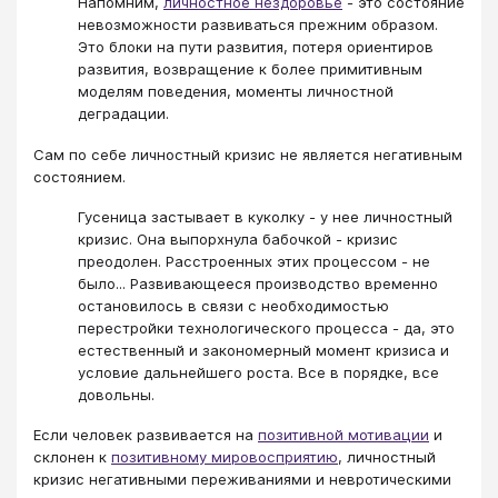
Напомним,
личностное нездоровье
- это состояние
невозможности развиваться прежним образом.
Это блоки на пути развития, потеря ориентиров
развития, возвращение к более примитивным
моделям поведения, моменты личностной
деградации.
Сам по себе личностный кризис не является негативным
состоянием.
Гусеница застывает в куколку - у нее личностный
кризис. Она выпорхнула бабочкой - кризис
преодолен. Расстроенных этих процессом - не
было... Развивающееся производство временно
остановилось в связи с необходимостью
перестройки технологического процесса - да, это
естественный и закономерный момент кризиса и
условие дальнейшего роста. Все в порядке, все
довольны.
Если человек развивается на
позитивной мотивации
и
склонен к
позитивному мировосприятию
, личностный
кризис негативными переживаниями и невротическими