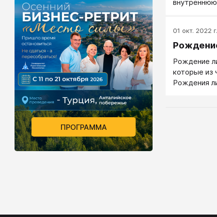
внутреннюю
человека.
01 окт. 2022 г
Рождени
Рождение ли
которые из 
Рождения л
биографии, 
перерождает
себя, как ли
ПРОГРАММА