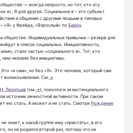
с обществе — всегда непросто, но тот, кто эту
е я», Я для других. Социальное я – это субъект
йствия и общения с другими людьми в типовых
— «Я» у Фрейда, «Взрослый» по
Берну
.
ом обществе. Индивидуальные привычки – резерв для
 войдут в список социальных. Инициативность,
аемо, стало частью «социального я». Тот, кто
, чем человек без инициативы.
. Это «я сам», но без «Я». Это человек, который сам
т волеизъявления. См.
→
.Н. Леонтьев
(см.
→
), психологи экзистенциального
 или источник личностной активности. При таком
ет ею стать. А может и не стать. Смотри
Рождение
 не знает, к какой группе ему «пристать», в его
го, он не родился второй раз, потому что не