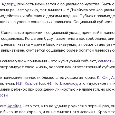
. Адлеру
, личность начинается с социального чувства. Быть 
лему решает удачно, тот личность. У Джеймса это «социально
модействия и общения с другими людьми. Субъект взаимоде
ациях, на уровне социальных привычек. Социальный субъект 
Социальные привычки - социальный уклад, принятый в данн
социальных. Когда они будут замечены и востребованы, они
деловая хватка – ранее было наказуемо, а позже стало уваж
инициативен, считается социально более богатой личностью
в самом узком понимании – это культурный субъект,
самость
контролирует свою жизнь, человек как ответственный субъек
е понимание личности близко следующим авторам:
К. Юнг
,
А
авления,
Н.И. Козлов
(см.
→
). По
Джеймсу
, это «духовное я»,
мании ребенок при рождении личностью не является, но мож
ости
иент
Фрейда
- это тот, кто не удачно родился в первый раз, он
е было не все хорошо, и он не считает это «своим». Кроме то