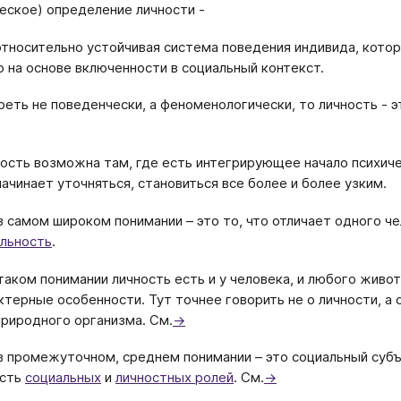
еское) определение личности -
относительно устойчивая система поведения индивида, кото
о на основе включенности в социальный контекст.
реть не поведенчески, а феноменологически, то личность - э
ность возможна там, где есть интегрирующее начало психиче
начинает уточняться, становиться все более и более узким.
в самом широком понимании – это то, что отличает одного че
льность
.
таком понимании личность есть и у человека, и любого живот
ктерные особенности. Тут точнее говорить не о личности, а 
природного организма. См.
→
в промежуточном, среднем понимании – это социальный субъ
ость
социальных
и
личностных ролей
. См.
→