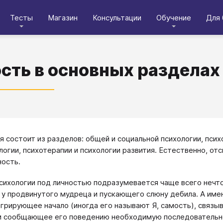
Тесты
Магазин
Консультации
Обучение
Для 
сть в основных разделах
я состоит из разделов: общей и социальной психологии, псих
логии, психотерапии и психологии развития. Естественно, от
ность.
сихологии под личностью подразумевается чаще всего нечто 
 у продвинутого мудреца и пускающего слюну дебила. А име
егрирующее начало (иногда его называют Я, самость), связ
 сообщающее его поведению необходимую последовательн