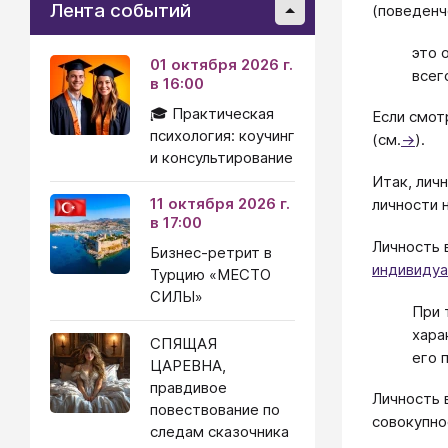
Лента событий
(поведенч
это 
01 октября 2026 г.
всег
в 16:00
🎓 Практическая
Если смот
психология: коучинг
(см.
→
).
и консультирование
Итак, лич
11 октября 2026 г.
личности 
в 17:00
Личность 
Бизнес-ретрит в
индивидуа
Турцию «МЕСТО
СИЛЫ»
При 
хара
СПЯЩАЯ
его 
ЦАРЕВНА,
правдивое
Личность 
повествование по
совокупн
следам сказочника