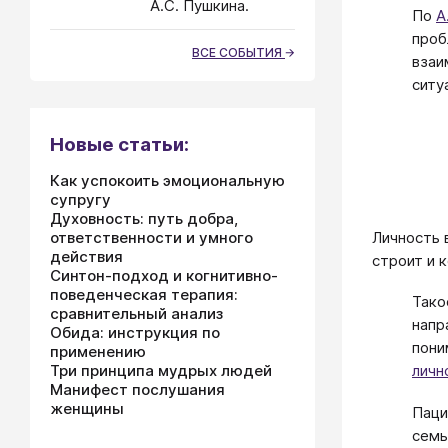
А.С. Пушкина.
По
А
проб
ВСЕ СОБЫТИЯ
взаи
ситу
Новые статьи:
Как успокоить эмоциональную
супругу
Духовность: путь добра,
Личность 
ответственности и умного
действия
строит и 
Синтон-подход и когнитивно-
поведенческая терапия:
Тако
сравнительный анализ
напр
Обида: инструкция по
пони
применению
Три принципа мудрых людей
личн
Манифест послушания
женщины
Пац
семь