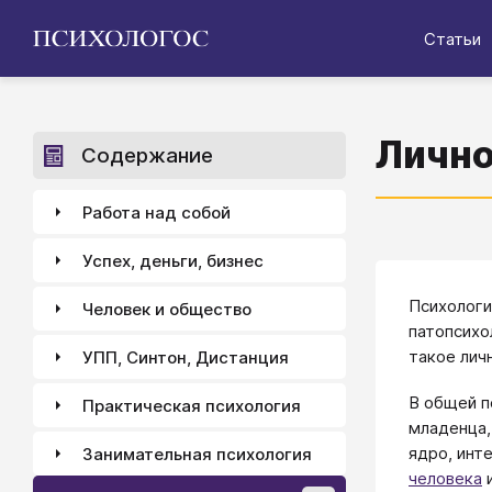
Статьи
Лично
Содержание
Работа над собой
Успех, деньги, бизнес
Психологи
Человек и общество
патопсихо
такое лич
УПП, Синтон, Дистанция
В общей п
Практическая психология
младенца,
ядро, инт
Занимательная психология
человека
и