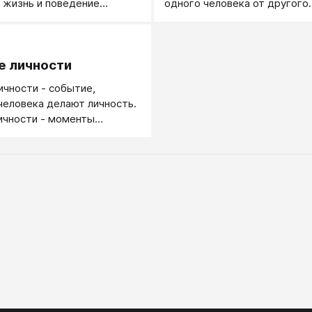
 жизнь и поведение
одного человека от другого.
.
е личности
чности - событие,
человека делают личность.
ичности - моменты
когда человек
ся в личность, создает
чность.