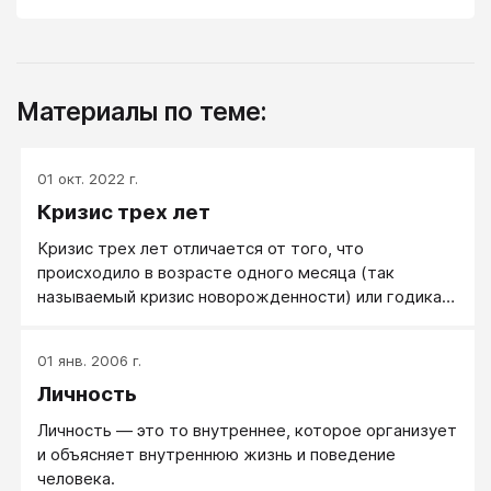
Материалы по теме:
01 окт. 2022 г.
Кризис трех лет
Кризис трех лет отличается от того, что
происходило в возрасте одного месяца (так
называемый кризис новорожденности) или годика
(кризис одного года). Если предыдущие два
«переломных» момента могли пройти относительно
01 янв. 2006 г.
гладко, первые акты протеста носили еще не столь
Личность
активный характер, а в глаза бросались лишь новые
умения и навыки, то с кризисом трех лет ситуация
Личность — это то внутреннее, которое организует
более сложная. Пропустить его практически
и объясняет внутреннюю жизнь и поведение
невозможно. Послушный трехлетка – явление почти
человека.
такое же редкое, как и покладистый и ласковый