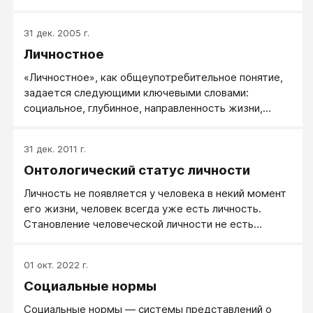
подросток.
31 дек. 2005 г.
Личностное
«Личностное», как общеупотребительное понятие,
задается следующими ключевыми словами:
социальное, глубинное, направленность жизни,
Автор.
31 дек. 2011 г.
Онтологический статус личности
Личность не появляется у человека в некий момент
его жизни, человек всегда уже есть личность.
Становление человеческой личности не есть
«построение» ее, – скорее раскрытие, подобное
тому, как раскрывается цветочный бутон. Личность
01 окт. 2022 г.
вырастает изнутри самой себя. Та помощь,
Социальные нормы
которую воспитатель может оказать ей в этом ее
произрастании, заключается, во-первых, в
Социальные нормы — системы представлений о