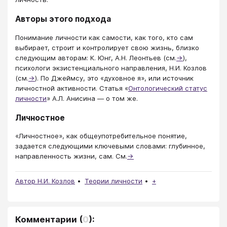
Авторы этого подхода
Понимание личности как самости, как того, кто сам
выбирает, строит и контролирует свою жизнь, близко
следующим авторам: К. Юнг, А.Н. Леонтьев (см.
→
),
психологи экзистенциального направления, Н.И. Козлов
(см.
→
). По Джеймсу, это «духовное я», или источник
личностной активности. Статья «
Онтологический статус
личности
» А.Л. Анисина — о том же.
Личностное
«Личностное», как общеупотребительное понятие,
задается следующими ключевыми словами: глубинное,
направленность жизни, сам. См.
→
Автор Н.И. Козлов
Теории личности
+
Комментарии
(
0
):