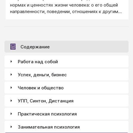
обеспечении свободы роста через различные виды
нормах и ценностях жизни человека: о его общей
творческой деятельности, а во-вторых, в
направленности, поведении, отношениях к другим
поддержании ее «питания» через религиозно-
людям, к себе, к обществу в целом.
нравственное воспитание: воспитывать – и есть
вскармливать духовно. Религиозная и нравственная
жизнь – это и есть тот источник, из которого
личность черпает свою неотмирную силу.
Содержание
Работа над собой
Успех, деньги, бизнес
Человек и общество
УПП, Синтон, Дистанция
Практическая психология
Занимательная психология