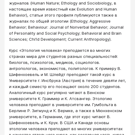
журналов (Human Nature; Ethology аnd Sociobiology, в
настоящее время известный как Evolution and Human
Behavior), статьи этого профиля публикуются также в
журналах по общей этологии (Ethology; Aggressive
Behavior; Behaviour: Journal of Nonverbal Behavior; Journal
of Personality and Social Psychology; Behavioral аnd Brain
Sciences; Chi1d Development; Current Anthropology).
Курс «Этология человека» преподается во многих
странах мира для студентов разных специальностей:
биологов, психологов, медиков, социологов.
антропологов, экономистов, политологов. К примеру В.
Шифенхоевель и М. Шлейдт преподают такой курс в
Университете г. Инсбрука (Австрия) в течение девяти лет,
и каждый семестр его посещают около 200 студентов.
Аналогичный курс регулярно читают в Венском
университете К. Граммер и К. Атсвангер. Этологию
человека преподают в университете им. Гумбольта в
Берлине Р. Зигмунд и К. Вермке, а также в Мюнхенском
университете, в Германии, где этот курс читают В.
Шифенхоевель и К. Крук. В США и Канаде основы
этологии человека преподают во многих университетах
в качестве отдельного курса, как составная часть курса