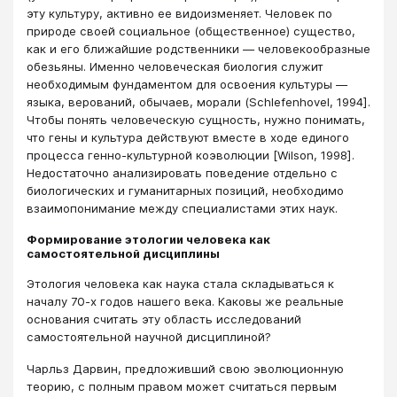
эту культуру, активно ее видоизменяет. Человек по
природе своей социальное (общественное) существо,
как и его ближайшие родственники — человеко­образные
обезьяны. Именно человеческая биология служит
необходимым фундаментом для освоения культуры —
языка, верований, обычаев, морали (Schlefenhovel, 1994].
Чтобы понять человеческую сущность, нужно понимать,
что гены и культура действуют вместе в ходе единого
процесса генно-культурной коэволюции [Wilson, 1998].
Недостаточно анализировать поведение отдельно с
биологических и гуманитарных позиций, необходимо
взаимопонимание между специалистами этих наук.
Формирование этологии человека как
самостоятельной дисциплины
Этология человека как наука стала складываться к
началу 70-х годов нашего века. Каковы же реальные
основания считать эту область исследований
самостоятельной научной дисциплиной?
Чарльз Дарвин, предложивший свою эволюционную
теорию, с полным правом может считаться первым