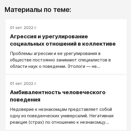
Материалы по теме:
01 окт. 2022 г.
Агрессия и урегулирование
социальных отношений в коллективе
Проблемы агрессии и ее урегулирования в
обществе постоянно занимают специалистов в
области наук о поведении. Этологи — не
исключение из этого правила. Именно они в
последние годы наиболее активно занимаются
01 окт. 2022 г.
поиском общих механизмов поддержания
Амбивалентность человеческого
социального равновесия в группе.
поведения
Недоверие к незнакомцам представляет собой
одну из поведенческих универсалий. Негативная
реакция (страх) по отношению к незнакомцу
появляется у детей в возрасте 5-6 месяцев и