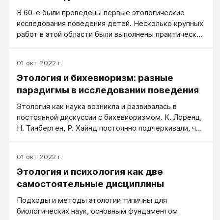
селективные процессы , приведшие к
В 60-е были проведены первые этологические
формированию конкретной поведенческой
исследования поведения детей. Несколько крупных
стратегии.
работ в этой области были выполнены практически
одновременно Н. Блэртоном Джонсом, П. Смитом и
К. Конноли, У. МакГрю
01 окт. 2022 г.
Этология и бихевиоризм: разные
парадигмы в исследовании поведения
Этология как наука возникла и развивалась в
постоянной дискуссии с бихевиоризмом. К. Лоренц,
Н. Тинберген, Р. Хайнд постоянно подчеркивали, что
поведение животных и человека имеет под собой
биологические корни и основано на врожденных
01 окт. 2022 г.
предрасположенностях.
Этология и психология как две
самостоятельные дисциплины
Подходы и методы этологии типичны для
биологических наук, основным фундаментом