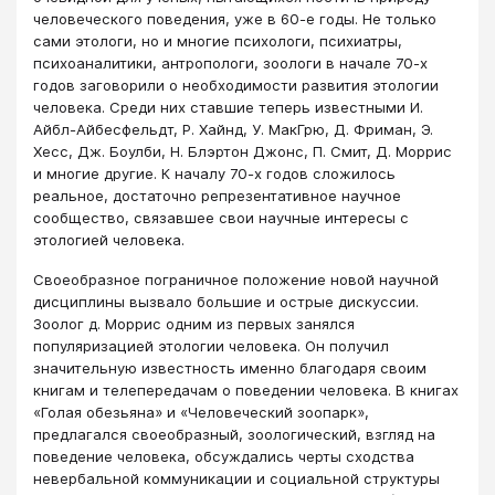
человеческого поведения, уже в 60-е годы. Не только
сами этологи, но и многие психологи, психиатры,
психоаналитики, антро­пологи, зоологи в начале 70-х
годов заговорили о необходимости развития этологии
человека. Среди них ставшие теперь известными И.
Айбл-Айбесфельдт, Р. Хайнд, У. МакГрю, Д. Фриман, Э.
Хесс, Дж. Боулби, Н. Блэртон Джонс, П. Смит, Д. Моррис
и многие другие. К началу 70-х годов сложилось
реальное, достаточно репрезентативное научное
сообщество, связавшее свои научные интересы с
этологией человека.
Своеобразное пограничное положение новой научной
дисциплины вызвало большие и острые дискуссии.
Зоолог д. Моррис одним из первых занялся
популяризацией этологии человека. Он получил
значительную известность именно благодаря своим
книгам и телепередачам о поведении человека. В книгах
«Голая обезьяна» и «Человеческий зоопарк»,
предлагался своеобразный, зоологический, взгляд на
поведение человека, обсуждались черты сходства
невербальной коммуникации и социальной структуры