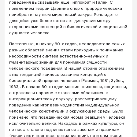
поведения высказывали еще Гиппократ и Гален. С
появлением теории Дарвина спор о природе человека
приобрел в научном мире новый ракурс. Речь идет о
длящейся уже более сотни лет дискуссии между
сторонниками концепций о биологической и социальной
сущности человека.
Постепенно, к началу 80-х годов, исследователи самых
разных областей знания стали приходить к пониманию
необходимости синтеза естественно-научных и
гуманитарных знаний для понимания сущности
человеческого поведения. В нашей стране отражением
этих тенденций явилось развитие концепций о
биосоциальной природе человека [Ефимов, 1981; Зубов,
1983]. В начале 80-х годов многие психологи, социологи,
антропологи наравне с этологами обратились к
интеракционистскому подходу, рассматривающему
поведение как итог взаимодействия индивидуальной
человеческой конституции и окружающей среды. Было
признано, что поведенческая норма реакции у человека
исключительно велика. Находясь в рамках культуры, он
не просто слепо подчиняется ее законам и правилам
(усвоив их в процессе социализации), но и сам творит