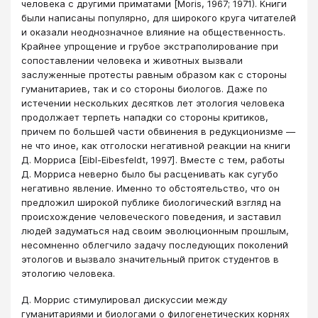
человека с другими приматами [Moris, 1967; 1971). Книги
были написаны популярно, для широкого круга читателей
и оказали неоднозначное влияние на общественность.
Крайнее упрощение и грубое экстраполирование при
сопоставлении человека и животных вызвали
заслуженные протесты равным образом как с стороны
гуманитариев, так и со сто­роны биологов. Даже по
истечении нескольких десятков лет этология человека
продолжает терпеть нападки со стороны критиков,
причем по большей части обвинения в редукционизме —
не что иное, как отголоски негативной реакции на книги
Д. Морриса [Еibl-Eibesfeldt, 1997]. Вместе с тем, работы
Д. Морриса неверно было бы расценивать как сугубо
негативно явление. Именно то обстоятельство, что он
предложил широкой публике биологический взгляд на
происхождение человеческого поведения, и заставил
людей задуматься над своим эволюционным прошлым,
несомненно облегчило задачу последующих поколений
этологов и вызвало значительный приток студентов в
этологию человека.
Д. Моррис стимулировал дискуссии между
гуманитариями и биологами о филогенетических корнях