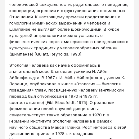
человеческой сексуальности, родительского поведения,
кооперации, агрессии и структурирования социальных
Отношений. К настоящему времени представления о
гомологии мимических выражений у человека и
шимпанзе не выглядят более шокирующими. В курсе
культурной антропологии можно услышать о
филогенетических корнях материнского поведения или о
культурных традициях у человекообразных обезьян
(шимпанзе) [Quiatt, Reynolds, 1993].
Этология человека как наука оформилась в
значительной мере благодаря усилиям И. Айбл-
Айбесфельдта. В 1967 г. И. Айбл-Айбесфельдт, ученик К.
Лоренца, опубликовал в книге «Этология — биология
поведения» главу, посвященную человеку (английский
перевод был опубликован в 1970 и 1975 гг.
соответственно) [Еibl-Eibesfeldt, 1975]. О реальном
формировании новой научной дисциплины
свидетельствует также образование в 1970 г. в
Германии Института этологии человека в рамках
научного общества Макса Планка. Рост интереса к этой
дисциплине привел в 1978 г. к созданию