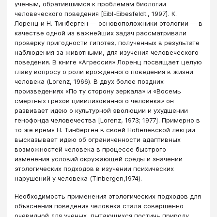
ученым, обратившимся к проблемам биологии
человеческого поведения [Eibl-Eibesfeldt., 1997]. К.
Лоренц и Н. Тинберген — основоположники этологии — в
качестве одной из важнейших задач рассматривали
проверку пригодности гипотез, полученных в результате
наблюдения за животными, для изучения человеческого
поведения. В книге «Агрессия» Лоренц посвящает целую
главу вопросу о роли врожденного поведения в жизни
человека (Lorenz, 1966). В двух более поздних
произведениях «По ту сторону зеркала» и «Восемь
смертных грехов цивилизованного человека» он
развивает идею о культурной эволюции и ухудшении
генофонда человечества [Lorenz, 1973; 1977]. Примерно в
то же время Н. Тинберген в своей Нобелевской лекции
высказывает идею об ограниченности адаптивных
возможностей человека в процессе быстрого
изменения условий окружающей среды и значении
этологических подходов в изучении психических
нарушений у человека (Tinbergen,1974).
Необходимость применения этологических подходов для
объяснения поведения человека стала совершенно
очевидной для ученых, пытающихся постичь природу