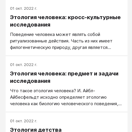
описана во многих культурах.
01 окт. 2022 г.
Этология человека: кросс-культурные
исследования
Поведение человека может являть собой
ритуализованные действия. Часть из них имеет
филогенетическую природу, другая является
следствием культурной традиции.
01 окт. 2022 г.
Этология человека: предмет и задачи
исследования
Что такое этология человека? И. Айбл-
Айбесфельдт исходно определяет этологию
человека как биологию человеческого поведения,
так как она изучает основы формирования
поведения человека в онто- и филогенезе, функции
01 окт. 2022 г.
определенных форм поведения, физиологические
Этология детства
механизмы поведения, пытается восстановить