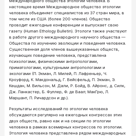
Международного общества этологии человека. В
настоящее время Международное общество этологии
человека объединяет специалистов из 37 стран мира, в
том числе из США (более 200 членов). Общество
проводит ежегодные конференции и выпускает свою
газету (Human Ethology Bulletin). Этологи также участвуют
в работе другого международного научного общества —
Общества по изучению эволюции и поведения человека.
Существенная доля членов вышеуказанных обществ,
изучающих поведение человека, представлена
психологами, физическими антропологами,
приматологами, культурными антропологами и
экологами (П. Экман, Л. Милей, П. Лафреньер, Ч.
Кроуфорд, К. Макдональд, Г. Вейсфельд, П. Экман, Э.
Кешдан, М. Вильсон, М. Дали, Р. Бойд, В. Айронс, д. Силк,
Дж. Ланкастер, Б. Фуллер, Ф. де Ваал; МакГрю, Л.
Маршант, П. Ричардсон и др.).
Результаты исследований по этологии человека
обсуждаются регулярно на ежегодных конгрессах этих
двух обществ, равно как и на секции по этологии
человека в рамках всемирных конгрессов по этологии.
Этология человека представлена рядом международных