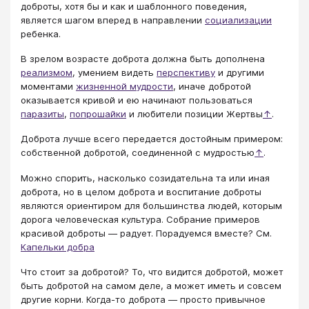
доброты, хотя бы и как и шаблонного поведения,
является шагом вперед в направлении
социализации
ребенка.
В зрелом возрасте доброта должна быть дополнена
реализмом
, умением видеть
перспективу
и другими
моментами
жизненной мудрости
, иначе добротой
оказывается кривой и ею начинают пользоваться
паразиты
,
попрошайки
и любители позиции Жертвы
↑
.
Доброта лучше всего передается достойным примером:
собственной добротой, соединенной с мудростью
↑
.
Можно спорить, насколько созидательна та или иная
доброта, но в целом доброта и воспитание доброты
являются ориентиром для большинства людей, которым
дорога человеческая культура. Собрание примеров
красивой доброты ― радует. Порадуемся вместе? См.
Капельки добра
Что стоит за добротой? То, что видится добротой, может
быть добротой на самом деле, а может иметь и совсем
другие корни. Когда-то доброта ― просто привычное