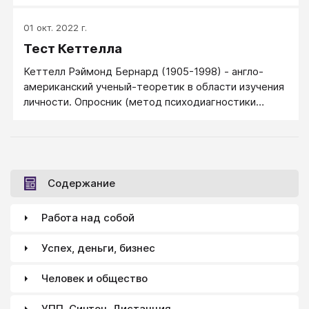
01 окт. 2022 г.
Тест Кеттелла
Кеттелл Рэймонд Бернард (1905-1998) - англо-
американский ученый-теоретик в области изучения
личности. Опросник (метод психодиагностики
личности) Кеттелла является многомерной
методикой, оценивающей свойства нормальной
личности, он описывает личностную структуру
человека, выявляет личностные проблемы,
помогает найти коррекционные механизмы для
Содержание
решения личностных проблем.
Работа над собой
Успех, деньги, бизнес
Человек и общество
УПП, Синтон, Дистанция