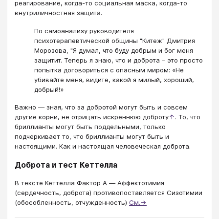
реагирование, когда-то социальная маска, когда-то
внутриличностная защита.
По самоанализу руководителя
психотерапевтической общины "Китеж" Дмитрия
Морозова, "Я думал, что буду добрым и бог меня
защитит. Теперь я знаю, что и доброта – это просто
попытка договориться с опасным миром: «Не
убивайте меня, видите, какой я милый, хороший,
добрый!»
Важно ― зная, что за добротой могут быть и совсем
другие корни, не отрицать искреннюю доброту
↑
. То, что
бриллианты могут быть поддельными, только
подчеркивает то, что бриллианты могут быть и
настоящими. Как и настоящая человеческая доброта.
Доброта и тест Кеттелла
В тексте Кеттелла Фактор А ― Аффектотимия
(сердечность, доброта) противопоставляется Сизотимии
(обособленность, отчужденность)
См.→