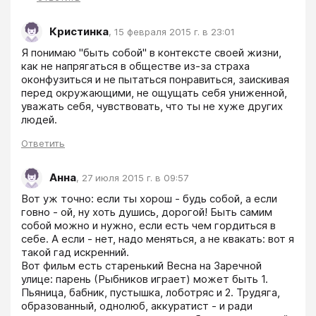
Кристинка
,
15 февраля 2015 г. в 23:01
Я понимаю "быть собой" в контексте своей жизни, 
как не напрягаться в обществе из-за страха 
оконфузиться и не пытаться понравиться, заискивая 
перед окружающими, не ощущать себя униженной, 
уважать себя, чувствовать, что ты не хуже других 
людей.
Ответить
Анна
,
27 июля 2015 г. в 09:57
Вот уж точно: если ты хорош - будь собой, а если 
говно - ой, ну хоть душись, дорогой! Быть самим 
собой можно и нужно, если есть чем гордиться в 
себе. А если - нет, надо меняться, а не квакать: вот я 
такой гад искренний. 

Вот фильм есть старенький Весна на Заречной 
улице: парень (Рыбников играет) может быть 1. 
Пьяница, бабник, пустышка, лоботряс и 2. Трудяга, 
образованный, однолюб, аккуратист - и ради 