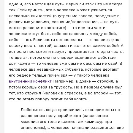
одно Я, его настоящая суть. Верно ли это? Это не всегда
так. Если принять, что в человеке может уживаться
несколько личностей (внутренние голоса, поведение в
различных условиях, сознание/подсознание, ... не суть
важно разделите как хотите) — то все эти части
человека могут быть либо согласованы между собой,
либо — нет. Если части согласованы — то человек (как
совокупность частей) слажен и является самим собой. А
вот если неслажен и наружу прорывается то одна часть,
то другая, потом они по очереди оценивают действия
друг-друга — то человек уже сам не сам, сам не свой. В
человеке два независимых субъекта, которые дергают
его бедное тельце почем зря — у такого человека
внутренний конфликт
. Например, в драке — струсил, а
потом коришь себя за трусость. Но в первом случае был
тот, кто струсил (человек в стрессе), а во втором — тот,
кто по этому поводу любит себя корить...
Любопытно, когда проводились эксперименты по
разделению полушарий мозга (рассечению
мозолистого тела и всяких там комиссур при
эпилепсиях), в человеке начинали развиваться две