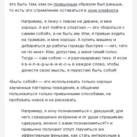
это быть тем, кем он
привычным
образом был раньше,
то есть это стремление оставаться в
зоне комфорта
.
Например, я лежу с пивом на диване, и мне
хорошо. А вот пойти в спортзал — это «бороться с
самим собой», а не быть им. Или, я привык ездить
на трамвае, и мне хорошо. А купить машину и
добираться до работы гораздо быстрее — нет, «это
не по мне». Или, допустим, у меня тихий голос.
Тогда — сам собою — я разговариваю тихо. И если
я в-к-л-а-д-ы-в-а-ю-с-ь в каждое слово, чтобы
донести свою мысль, я перестаю быть собой!
«Быть собой» — это использовать только хорошо
заученные паттерны поведения, в общении
пользоваться только привычными способами, не
пробовать новое и не рисковать.
Например, я хочу познакомиться с девушкой, для
чего совершенно искренне и от души спрашиваю
«девушка, можно с вами познакомиться?» и
привычно получают отлуп. Научиться же
эффективным фенькам, как стать интересным в