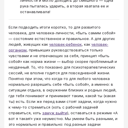
личности и могло доходить до смешного — одна
рука пыталась ударить, а вторая хватала ее и
останавливала!
Если подводить итоги коротко, то для развитого
человека, для человека-личности, «быть самим собой»
— состояние естественное и правильное. А для других
людей, живущих как
человек-ребенок
, как
человек-
организм
, привыкших руководствоваться только
чувствами и не отвечающих за себя, принцип «быть
собой» как норма жизни — выбор скорее проблемный и
неудачный. То, что показано для психотерапевтических
сессий, не вполне годится для повседневной жизни.
Понятно при этом, что когда-то для любого человека
нормально разрешить себе «быть собой», а именно: в
ситуации отдыха, в окружении близких и родных людей,
где тебя понимают и принимают таким, какой ты (какая
ты) есть. Если же перед вами стоят задачи, когда нужно
к чему-то стремиться (хоть с рабочей задачей
справиться, хоть
замуж выйти
), оставаться в режиме «А
вот я такая!» уже неуместно. Мы умеем быть разными, и
это нормально и правильно: под разные задачи