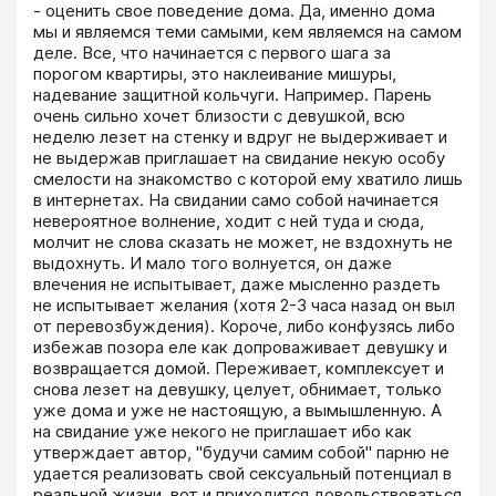
- оценить свое поведение дома. Да, именно дома 
мы и являемся теми самыми, кем являемся на самом 
деле. Все, что начинается с первого шага за 
порогом квартиры, это наклеивание мишуры, 
надевание защитной кольчуги. Например. Парень 
очень сильно хочет близости с девушкой, всю 
неделю лезет на стенку и вдруг не выдерживает и 
не выдержав приглашает на свидание некую особу 
смелости на знакомство с которой ему хватило лишь 
в интернетах. На свидании само собой начинается 
невероятное волнение, ходит с ней туда и сюда, 
молчит не слова сказать не может, не вздохнуть не 
выдохнуть. И мало того волнуется, он даже 
влечения не испытывает, даже мысленно раздеть 
не испытывает желания (хотя 2-3 часа назад он выл 
от перевозбуждения). Короче, либо конфузясь либо 
избежав позора еле как допроваживает девушку и 
возвращается домой. Переживает, комплексует и 
снова лезет на девушку, целует, обнимает, только 
уже дома и уже не настоящую, а вымышленную. А 
на свидание уже некого не приглашает ибо как 
утверждает автор, "будучи самим собой" парню не 
удается реализовать свой сексуальный потенциал в 
реальной жизни, вот и приходится довольствоваться 