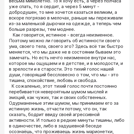
весьма мимолётно. То я хочу есть, а через полчаса 
уже спать, то я сердит, а через 5 минут - 
добродушен, то мне хочется казаться великим, а 
вскоре погрязаю в мелочах, раньше мы переживали 
из-за маленькой дырочки на одежде, а теперь чем 
больше разрезы, тем моднее.

   Как говорится, истинное - всегда неизменное. 
Поэтому можно ли говорить об истинности своего 
ума, своего тела, своего эго? Здесь всё так быстро 
меняется, что мы даже не в состоянии бываем это 
замечать. Но есть нечто неизменное внутри нас, 
которое мы ощущаем и в детстве, и в молодости, и 
в зрелости и в старости. Это тихий голос нашей 
души, говорящий бессловесно о том, что мы - это 
тишина, спокойствие, любовь и свобода.

  К сожаленью, этот тихий голос почти постоянно 
перебивается невероятным шумом мыслей и 
эмоций, как чужих, так и своих собственных. 
Одурманенные этим шумом, мы принимаем его за 
истинную жизнь, отчасти потому, что он, так 
сказать, бодрит ввиду своей агрессивной 
активности. И только в редкие минуты тишины, либо 
в одиночестве, либо в задушевной беседе 
осознаёшь, что проживаешь жизнь марионетки, 