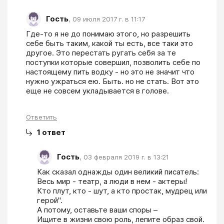
Гость
,
09 июля 2017 г. в 11:17
Где-то я не до понимаю этого, но разрешить 
себе быть таким, какой ты есть, все таки это 
другое. Это перестать ругать себя за те 
поступки которые совершил, позволить себе по 
настоящему пить водку - но это не значит что 
нужно ужраться ею. Быть. но не стать. Вот это 
еще не совсем укладывается в голове.
Ответить
1
ответ
Гость
,
03 февраля 2019 г. в 13:21
Как сказал однажды один великий писатель:  
Весь мир - театр, а люди в нем - актеры! 

Кто плут, кто - шут, а кто простак, мудрец или 
герой".

А потому, оставьте ваши споры –

Ищите в жизни свою роль, лепите образ свой.