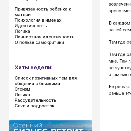
вовлеченн
Привязанность ребенка к
превозмога
матери
Психология в именах
В каждом 
Идентичность
нашей сем
Логика
Личностная идентичность
Там где р
О пользе самокритики
Там где р
мне. Там 
Хиты недели:
не чувств
этом никт
Список позитивных тем для
общения с близкими
Её речь с
Эгоизм
раньше эт
Логика
Рассудительность
Секс и подросток