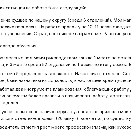
ия ситуация на работе была следующей:
ение худшее по нашему округу (среди 6 отделений). Мои ма
ческие процессы. На работе провожу по 10-11 часов ежедне
 об увольнении. Страх, постоянное напряжение. Разовые ус
периода обучения:
азделение под моим руководством заняло 1 место по основ
га, и 3 место среди 52 отделений по России по итогу сезона
отовил 5 продавцов на должность Начальников отделов. Со
ре, были назначены на должность, в настоящее время успеш
аботал два инструмента планирования, облегчающих работу
зинов смогли более правильно планировать работу, достигат
ше денег.
вух сезонных совещаниях округа руководство признало мои
ился в отведённое время (20 минут), всё чётко, по сущест
водитель отметил рост моего профессионализма, как руково