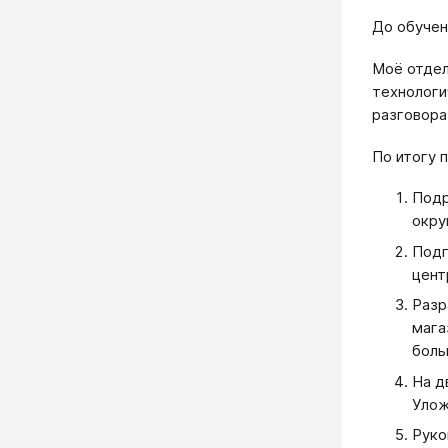
До обучен
Моё отдел
технологи
разговора
По итогу 
Подр
окру
Подг
цент
Разр
мага
боль
На д
Улож
Руко