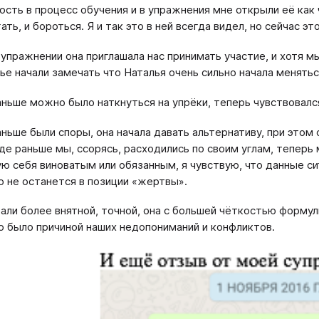
ость в процесс обучения и в упражнения мне открыли её как
ть, и бороться. Я и так это в ней всегда видел, но сейчас э
упражнении она приглашала нас принимать участие, и хотя мы
ье начали замечать что Наталья очень сильно начала менятьс
аньше можно было наткнуться на упрёки, теперь чувствовался
аньше были споры, она начала давать альтернативу, при этом
где раньше мы, ссорясь, расходились по своим углам, теперь 
ую себя виноватым или обязанным, я чувствую, что данные си
о не останется в позиции «жертвы».
тали более внятной, точной, она с большей чёткостью формул
о было причиной наших недопониманий и конфликтов.