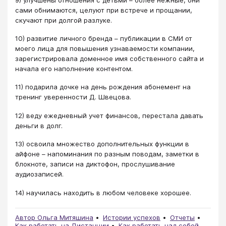
сами обнимаются, целуют при встрече и прощании,
скучают при долгой разлуке.
10) развитие личного бренда – публикации в СМИ от
моего лица для повышения узнаваемости компании,
зарегистрировала доменное имя собственного сайта и
начала его наполнение контентом.
11) подарила дочке на день рождения абонемент на
тренинг уверенности Д. Швецова.
12) веду ежедневный учет финансов, перестала давать
деньги в долг.
13) освоила множество дополнительных функции в
айфоне – напоминания по разным поводам, заметки в
блокноте, записи на диктофон, прослушивание
аудиозаписей.
14) научилась находить в любом человеке хорошее.
Автор Ольга Митяшина
Истории успехов
Отчеты
Как работать на Дистанции
Как работать над собой