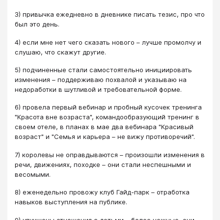
3) привычка ежедневно в дневнике писать тезис, про что
был это день.
4) если мне нет чего сказать нового – лучше промолчу и
слушаю, что скажут другие.
5) подчиненные стали самостоятельно инициировать
изменения – поддерживаю похвалой и указываю на
недоработки в шутливой и требовательной форме.
6) провела первый вебинар и пробный кусочек тренинга
"Красота вне возраста", командообразующий тренинг в
своем отеле, в планах в мае два вебинара "Красивый
возраст" и "Семья и карьера – не вижу противоречий".
7) королевы не оправдываются – произошли изменения в
речи, движениях, походке – они стали неспешными и
весомыми.
8) еженедельно провожу клуб Гайд-парк – отработка
навыков выступления на публике.
9) улучшены отношения с детьми – более нежные, они