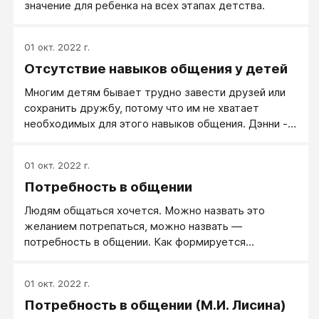
значение для ребенка на всех этапах детства.
01 окт. 2022 г.
Отсутствие навыков общения у детей
Многим детям бывает трудно завести друзей или
сохранить дружбу, потому что им не хватает
необходимых для этого навыков общения. Дэнни -
как раз такой ребенок. Это сообразительный,
живой трехлетний мальчишка, который посещал
01 окт. 2022 г.
утренние занятия в подготовительном классе пять
Потребность в общении
раз в неделю. Дэнни очень хотелось иметь друзей,
но у него из этого ничего не получалось.
Людям общаться хочется. Можно назвать это
желанием потрепаться, можно назвать —
потребность в общении. Как формируется
потребность в общении, от чего зависит и как к
этому относиться?
01 окт. 2022 г.
Потребность в общении (М.И. Лисина)