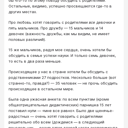
бы что-то по этому поводу обсудить с родителями.
Остальные, видимо, успешно просвещаются где-то в
других местах.
Про любовь хотят говорить с родителями
все
девочки и
пять мальчиков. Про дружбу — 15 мальчиков и 14
девочек (важность дружбы, как мы видим, не имеет
половых различий).
15 же мальчиков, радуя мое сердце, очень хотели бы
обсудить в семье успехи науки. И только семь девочек,
то есть в два раза меньше.
Происходящее у нас в стране хотели бы обсудить с
родственниками 27 подростков. Несколько больше (вот
странно-то, правда?) — 35 человек — не прочь обсудить
происходящее в остальном мире.
Была одна ужасная анкета: по всем пунктам (кроме
общеотрицательных дидактических) парнишка 15 лет
поставил нули — «мне все равно». Было две щенячье-
радостных — очень хотят говорить с родителями
решительно обо всем (дождемся — в следующий
понедельник — результатов второй части эксперимента