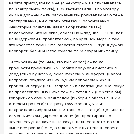
Ребята приходили ко мне (с некоторыми я списывалась
по электронной почте), я их тестировала, и по уговору
они не должны были рассказывать родителям ни о теме
тестирования, ни о своих ответах. Я обоснованно
(некоторые родители давали обратную связь)
подозреваю, что многие, особенно младшие — 11-13 лет,
не выдержали и проболтались, по крайней мере о том,
что касается темы. Что касается ответов — тут, я думаю,
наоборот, большинство сумело-таки сохранить тайну.
Тестирование (точнее, это был опрос) было до
крайности примитивным. Ребята получали листочек с
двадцатью пунктами, семантическим дифференциалом
напротив каждого из них, одним вопросом и очень
краткой инструкцией. Вопрос был следующим: «На какую
из представленных ниже тем ты хотел бы (не хотел бы)
говорить со своим родителем (выбери любого из них и
отвечай про него)?» (Сразу хочу сказать, что 49
подростков выбрали мать и только 8 — отца). Дальше на
семантическом дифференциале (он простирался от
«очень хочу» до «очень не хочу», ноль соответствовал
«мне все равно») следовало отметить степень своего
хотения или нехотения. Для каждого пункта,