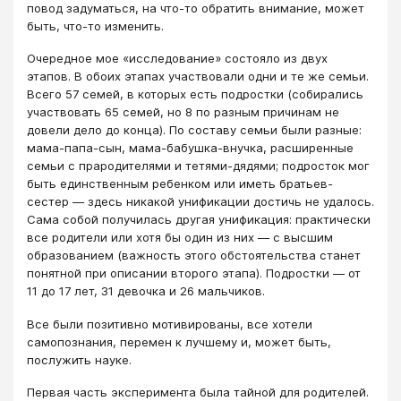
повод задуматься, на что-то обратить внимание, может
быть, что-то изменить.
Очередное мое «исследование» состояло из двух
этапов. В обоих этапах участвовали одни и те же семьи.
Всего 57 семей, в которых есть подростки (собирались
участвовать 65 семей, но 8 по разным причинам не
довели дело до конца). По составу семьи были разные:
мама-папа-сын, мама-бабушка-внучка, расширенные
семьи с прародителями и тетями-дядями; подросток мог
быть единственным ребенком или иметь братьев-
сестер — здесь никакой унификации достичь не удалось.
Сама собой получилась другая унификация: практически
все родители или хотя бы один из них — с высшим
образованием (важность этого обстоятельства станет
понятной при описании второго этапа). Подростки — от
11 до 17 лет, 31 девочка и 26 мальчиков.
Все были позитивно мотивированы, все хотели
самопознания, перемен к лучшему и, может быть,
послужить науке.
Первая часть эксперимента была тайной для родителей.