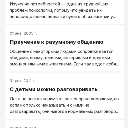
Изучение потребностей — одна из труднейших
проблем психологии, потому что увидеть их
непосредственно нельзя и судить об их наличии у
человека, об уровне их развития и особенностях
содержания приходится на основании косвенных
01 янв. 2005 г.
данных. Большинство психологов утверждают, что
Приучение к разумному общению
у человека существует особая потребность в
общении. Но природу этой потребности они либо не
Общение с некоторыми людьми сопровождается
определяют, либо формулируют тавтологически,
обидами, возмущениями, истериками и другими
как «стремление к общению», «желание быть
эмоциональными выплесками. Если так ведет себя
вместе». При этом остается невыясненным, почему
близкий для вас человек, и общение между вами
люди стремятся друг к другу и зачем им нужно
неизбежно хотя бы потому, что вы этого хотите, у
быть вместе.
31 дек. 2011 г.
вас три возможности сделать общение между вами
С детьми можно разговаривать
более разумным: задать формат, обсудить
происходящее, приучать к стилю и привычке
Дети не всегда понимают разговор по хорошему, но
разумного общения.
если их только наказывать и с ними не
разговаривать, они никогда нормальных разговоров
понимать и не будут.
01 янв. 2007 г.