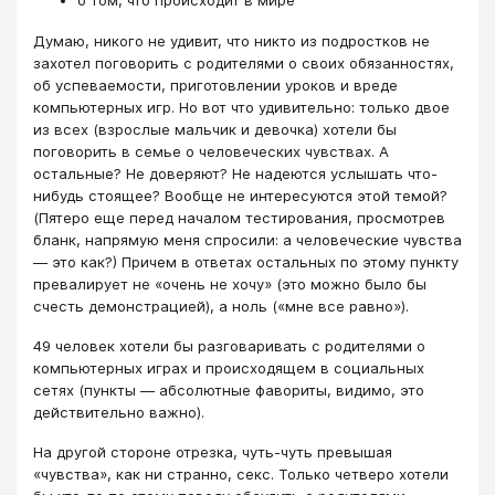
о том, что происходит в мире
Думаю, никого не удивит, что никто из подростков не
захотел поговорить с родителями о своих обязанностях,
об успеваемости, приготовлении уроков и вреде
компьютерных игр. Но вот что удивительно: только двое
из всех (взрослые мальчик и девочка) хотели бы
поговорить в семье о человеческих чувствах. А
остальные? Не доверяют? Не надеются услышать что-
нибудь стоящее? Вообще не интересуются этой темой?
(Пятеро еще перед началом тестирования, просмотрев
бланк, напрямую меня спросили: а человеческие чувства
— это как?) Причем в ответах остальных по этому пункту
превалирует не «очень не хочу» (это можно было бы
счесть демонстрацией), а ноль («мне все равно»).
49 человек хотели бы разговаривать с родителями о
компьютерных играх и происходящем в социальных
сетях (пункты — абсолютные фавориты, видимо, это
действительно важно).
На другой стороне отрезка, чуть-чуть превышая
«чувства», как ни странно, секс. Только четверо хотели