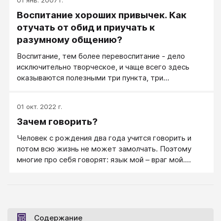
Воспитание хороших привычек. Как
отучать от обид и приучать к
разумному общению?
Воспитание, тем более перевоспитание - дело
исключительно творческое, и чаще всего здесь
оказываются полезными три пункта, три
возможности, три средства...
01 окт. 2022 г.
Зачем говорить?
Человек с рождения два года учится говорить и
потом всю жизнь не может замолчать. Поэтому
многие про себя говорят: язык мой – враг мой.
Сколько сказано лишнего, о чём потом сожалеем!
Но как научиться молчать, когда это необходимо?
Содержание