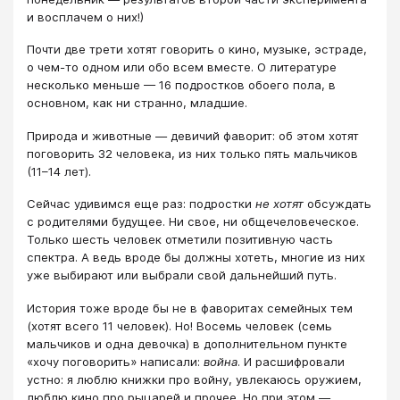
и восплачем о них!)
Почти две трети хотят говорить о кино, музыке, эстраде,
о чем-то одном или обо всем вместе. О литературе
несколько меньше — 16 подростков обоего пола, в
основном, как ни странно, младшие.
Природа и животные — девичий фаворит: об этом хотят
поговорить 32 человека, из них только пять мальчиков
(11–14 лет).
Сейчас удивимся еще раз: подростки
не хотят
обсуждать
с родителями будущее. Ни свое, ни общечеловеческое.
Только шесть человек отметили позитивную часть
спектра. А ведь вроде бы должны хотеть, многие из них
уже выбирают или выбрали свой дальнейший путь.
История тоже вроде бы не в фаворитах семейных тем
(хотят всего 11 человек). Но! Восемь человек (семь
мальчиков и одна девочка) в дополнительном пункте
«хочу поговорить» написали:
война
. И расшифровали
устно: я люблю книжки про войну, увлекаюсь оружием,
люблю кино про рыцарей и прочее. Но при этом —