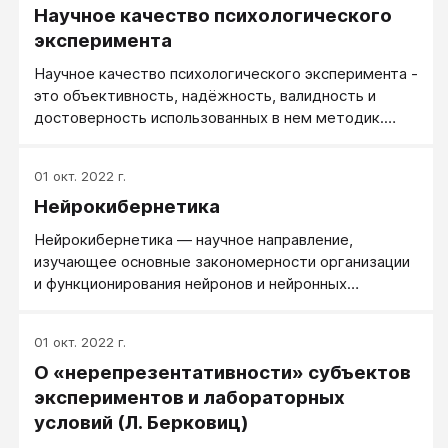
Научное качество психологического
эксперимента
Научное качество психологического эксперимента -
это объективность, надёжность, валидность и
достоверность использованных в нем методик.
Достоверность психологического эксперимента -
это уверенность в его объективности, надежности
01 окт. 2022 г.
и валидности.
Нейрокибернетика
Нейрокибернетика — научное направление,
изучающее основные закономерности организации
и функционирования нейронов и нейронных
образований. Основным методом
нейрокибернетики является математическое
01 окт. 2022 г.
моделирование, при этом данные физиологического
О «нерепрезентативности» субъектов
эксперимента используются в качестве исходного
материала для создания моделей.
экспериментов и лабораторных
условий (Л. Берковиц)