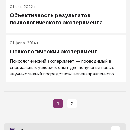
01 окт. 2022 г.
Объективность результатов
психологического эксперимента
01 февр. 2014 г.
Психологический эксперимент
Психологический эксперимент — проводимый в
специальных условиях опыт для получения новых
научных знаний посредством целенаправленного
вмешательства исследователя в
жизнедеятельность испытуемого. Это
упорядоченное исследование, в ходе которого
исследователь непосредственно изменяет некий
1
2
фактор (или факторы), поддерживает остальные
неизменными и наблюдает результаты
систематических изменений.