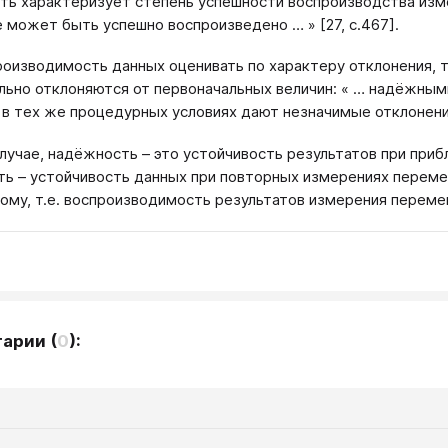
ь характеризует степень успешности воспроизводства измер
 может быть успешно воспроизведено … » [27, с.467].
роизводимость данных оценивать по характеру отклонения, 
льно отклоняются от первоначальных величин: « … надёжным
 в тех же процедурных условиях дают незначимые отклонения 
лучае, надёжность – это устойчивость результатов при приб
ь – устойчивость данных при повторных измерениях переме
ому, т.е. воспроизводимость результатов измерения переменн
тарии
(
0
):