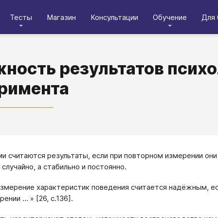
Тесты
Магазин
Консультации
Обучение
Для 
ность результатов психо
римента
 считаются результаты, если при повторном измерении они
 случайно, а стабильно и постоянно.
измерение характеристик поведения считается надёжным, е
ении … » [26, с.136].