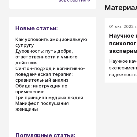
ВСЕ СОБЫТИЯ
Материал
01 окт. 2022 г
Новые статьи:
Научное 
Как успокоить эмоциональную
психолог
супругу
экспери
Духовность: путь добра,
ответственности и умного
Научное кач
действия
эксперимент
Синтон-подход и когнитивно-
поведенческая терапия:
надёжность,
сравнительный анализ
достовернос
Обида: инструкция по
методик. Д
применению
психологиче
Три принципа мудрых людей
уверенность
Манифест послушания
надежности 
женщины
Популярные статьи: