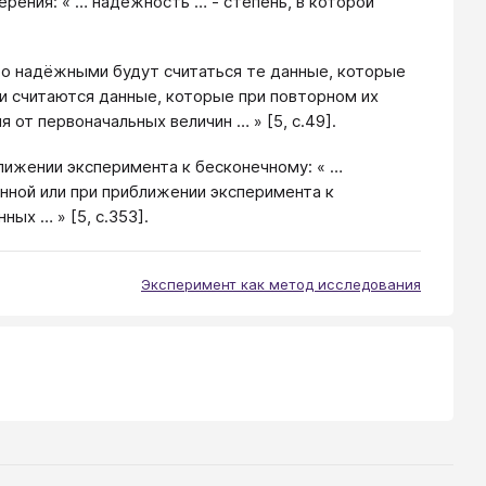
ения: « … надёжность … - степень, в которой
то надёжными будут считаться те данные, которые
и считаются данные, которые при повторном их
от первоначальных величин … » [5, с.49].
лижении эксперимента к бесконечному: « …
нной или при приближении эксперимента к
ых … » [5, с.353].
Эксперимент как метод исследования