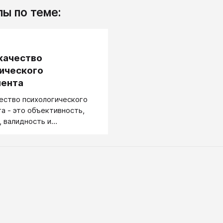
ы по теме:
.
качество
ического
мента
ество психологического
а - это объективность,
 валидность и
ть использованных в нем
остоверность
ского эксперимента - это
 в его объективности,
и валидности.