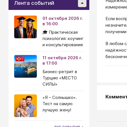
Надёжност
Лента событий
измерение
01 октября 2026 г.
Если восп
в 16:00
незначите
получении
🎓 Практическая
психология: коучинг
В любом с
и консультирование
надёжност
бесконечн
11 октября 2026 г.
в 17:00
Бизнес-ретрит в
Турцию «МЕСТО
СИЛЫ»
Коммен
«Я – Солнышко».
Тест на самую
лучшую жену!