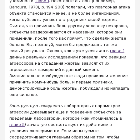
упоминал в
главе 1
. Некоторые авторы (например,
Bandura, 1973), р. 194-200) полагали, что повторная атака
объекта становится менее, а не более интенсивной,
когда субъекты узнают о страданиях своей жертвы.
Считая, что причинять боль другому человеку нехорошо,
субъекты воздерживаются от наказания, которое они
применили, после того как поймут, что сделали жертве
больно. Вы, пожалуй, могли бы предсказать тот же
самый результат. Однако, как я уже указывал в
главе 1
,
данные реальных исследований показали, что реакции
агрессоров на страдания жертвы зависят от их
агрессивных намерений в данный момент.
Эмоционально возбужденные люди проявляли желание
причинить кому-нибудь боль, и первые признаки,
демонстрирующие боль жертвы, побуждали их нападать
еще сильнее.
Конструктную валидность
лабораторных параметров
агрессии доказывает еще и поведение субъектов за
пределами лаборатории, которое (как упоминалось в
главе 5
) зачастую соответствует их действиям в
условиях эксперимента. Если испытуемые
сосредоточиваются главным образом на том, чтобы