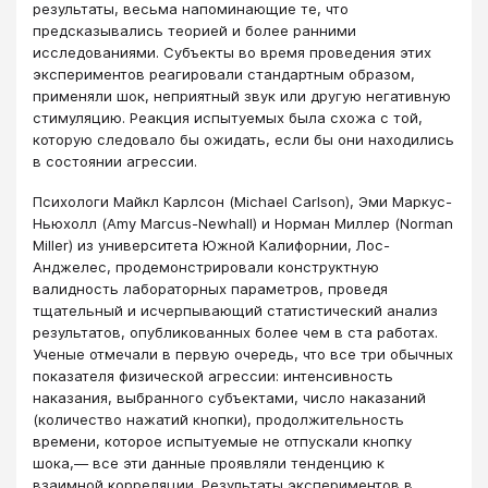
результаты, весьма напоминающие те, что
предсказывались теорией и более ранними
исследованиями. Субъекты во время проведения этих
экспериментов реагировали стандартным образом,
применяли шок, неприятный звук или другую негативную
стимуляцию. Реакция испытуемых была схожа с той,
которую следовало бы ожидать, если бы они находились
в состоянии агрессии.
Психологи Майкл Карлсон (Michael Carlson), Эми Маркус-
Ньюхолл (Amy Marcus-Newhall) и Норман Миллер (Norman
Miller) из университета Южной Калифорнии, Лос-
Анджелес, продемонстрировали конструктную
валидность лабораторных параметров, проведя
тщательный и исчерпывающий статистический анализ
результатов, опубликованных более чем в ста работах.
Ученые отмечали в первую очередь, что все три обычных
показателя физической агрессии: интенсивность
наказания, выбранного субъектами, число наказаний
(количество нажатий кнопки), продолжительность
времени, которое испытуемые не отпускали кнопку
шока,— все эти данные проявляли тенденцию к
взаимной корреляции. Результаты экспериментов в