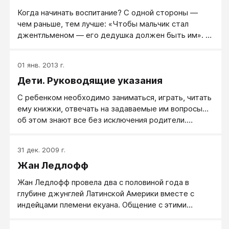
Когда начинать воспитание? С одной стороны —
чем раньше, тем лучше: «Чтобы мальчик стал
джентльменом — его дедушка должен быть им». С
другой стороны, воспитание — настолько
ответственный предмет, что едва ли тут можно
01 янв. 2013 г.
торопиться. Скорее, тут стоит много раз подумать,
Дети. Руководящие указания
прежде чем что-то предпринимать.
С ребенком необходимо заниматься, играть, читать
ему книжки, отвечать на задаваемые им вопросы…
об этом знают все без исключения родители.
Заботливые, любящие мамы и папы, наверняка, так и
поступают. При этом никакой процесс воспитания и
31 дек. 2009 г.
обучения маленького человечка, как правило, не
Жан Ледлофф
обходится без «руководящих указаний» со стороны
родителей, которые занимают ведущую позицию
Жан Ледлофф провела два с половиной года в
лидера, главного в совместном деле, игре.
глубине джунглей Латинской Америки вместе с
индейцами племени екуана. Общение с этими
людьми произвело на нее столь сильное
впечатление, что Жан отбросила западные