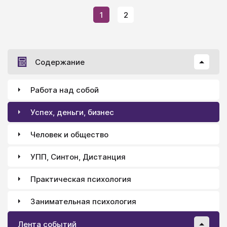
свою комнату! Я не хочу видеть и слышать тебя до
1
2
тех пор, пока ты не осознаешь свою вину и не
извинишься за все, что ты наделала!».
Содержание
Работа над собой
Успех, деньги, бизнес
Человек и общество
УПП, Синтон, Дистанция
Практическая психология
Занимательная психология
Лента событий