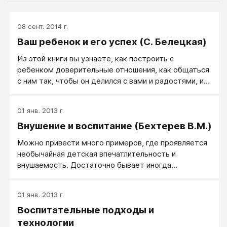
08 сент. 2014 г.
Ваш ребенок и его успех (С. Белецкая)
Из этой книги вы узнаете, как построить с
ребенком доверительные отношения, как общаться
с ним так, чтобы он делился с вами и радостями, и
трудностями. Вы получите пенные советы и
рекомендации, которые помогут вам воспитать
01 янв. 2013 г.
человека с высокой самооценкой, активной
Внушение и воспитание (Бехтерев В.М.)
жизненной позицией, мотивированного на успех,
способного строить отношения с людьми и решать
Можно привести много примеров, где проявляется
любые жизненные проблемы.
необычайная детская впечатлительность и
внушаемость. Достаточно бывает иногда
неосторожно произнесенного при ребенке слова о
совершенном убийстве или каком-либо другом
01 янв. 2013 г.
тяжелом происшествии, и ребенок будет уже
Воспитательные подходы и
тревожно спать ночью или даже подвергнется
ночному испугу или кошмару.
технологии