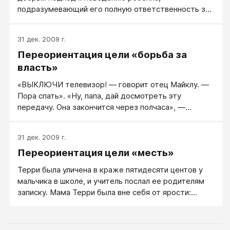
подразумевающий его полную ответственность за
свои поступки. Принцип переориентации основан на
взаимном уважении родителей и детей. Этот метод
31 дек. 2009 г.
предусматривает естественные и логические
Переориентация цели «борьба за
последствия при нежелательном поведении
ребенка, на которых мы в дальнейшем остановимся
власть»
подробно, и в конечном итоге усиливает в ребенке
«ВЫКЛЮЧИ телевизор! — говорит отец Майклу. —
чувство собственного достоинства и
Пора спать». «Ну, папа, дай досмотреть эту
совершенствует его характер.
передачу. Она закончится через полчаса», —
заявляет Майкл. «Нет, я сказал, выключи!» —
требует отец со строгим выражением лица. «Ну,
31 дек. 2009 г.
почему? Я посмотрю всего пятнадцать минут,
Переориентация цели «месть»
ладно? Дай мне посмотреть, и я больше никогда не
буду сидеть у телевизора допоздна», — возражает
Терри была уличена в краже пятидесяти центов у
сын. Лицо папы краснеет от злости, и он указывает
мальчика в школе, и учитель послал ее родителям
на Майкла пальцем: «Ты слышал, что я тебе сказал?
записку. Мама Терри была вне себя от ярости:
Я сказал выключить телевизор... Немедленно!»
«Терри, как ты могла так подло поступить? Мы бы
тебе дали денег. Мне стыдно за тебя. Ты
приносишь нам одни неприятности! А теперь иди в