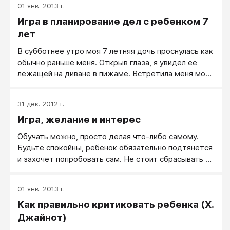
01 янв. 2013 г.
представления о том, как человек должен жить и
Игра в планирование дел с ребенком 7
воспитывать детей, и написала эту сенсационную
книгу, ставшую бестселлером во многих странах
лет
мира.
В субботнее утро моя 7 летняя дочь проснулась как
обычно раньше меня. Открыв глаза, я увидел ее
лежащей на диване в пижаме. Встретила меня моя
принцесса словами: «Можно я посмотрю телевизор.
Доброе утро, папа».
31 дек. 2012 г.
Игра, желание и интерес
Обучать можно, просто делая что-либо самому.
Будьте спокойны, ребёнок обязательно подтянется
и захочет попробовать сам. Не стоит сбрасывать со
счетов и то, что ребёнок всё копирует. И если он
копирует вас, то таким образом, не только
01 янв. 2013 г.
занимает себя каким-то делом, а он ещё может
Как правильно критиковать ребенка (Х.
выражать своё позитивное отношение к вам. Значит,
ему с вами комфортно и безопасно. А объяснять
Джайнот)
целесообразность чего-либо лучше всего после