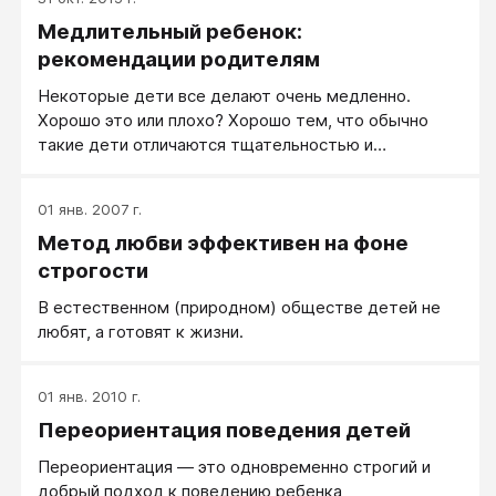
Медлительный ребенок:
рекомендации родителям
Некоторые дети все делают очень медленно.
Хорошо это или плохо? Хорошо тем, что обычно
такие дети отличаются тщательностью и
аккуратностью. Уж если сделал, так сделал, комар
носа не подточит. Плохо тем, что медлительность
01 янв. 2007 г.
мешает взаимодействию с окружающими: мама
Метод любви эффективен на фоне
раздражается и ругается, сверстники обгоняют и
насмехаются, учительница ставит плохие оценки за
строгости
опоздание или недоделанную домашнюю работу.
В естественном (природном) обществе детей не
любят, а готовят к жизни.
01 янв. 2010 г.
Переориентация поведения детей
Переориентация — это одновременно строгий и
добрый подход к поведению ребенка,