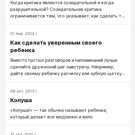
Когда критика является созидательной и когда
того, как ребёнок сам спросит.
разрушительной? Созидательная критика
ограничивается тем, что указывает, как сделать то,
что нужно сделать, целиком и полностью опуская
отрицательные оценки личности ребенка.
01 янв. 2013 г.
Десятилетний Ларри нечаянно пролил за завтраком
Как сделать уверенным своего
стакан молока. Мать. Ты уже не маленький, а стакан
держать не умеешь! Сколько раз я тебе говорила -
ребенка
будь осторожней!
Вместо пустых разговоров и напоминаний лучше
сделайте дружеский шаг навстречу. Например,
дайте своему ребенку расческу или зубную щетку с
зубной пастой, если он забыл причесаться или
почистить зубы. Вместе с ним составьте
09 окт. 2013 г.
контрольный список его обязанностей и, если он
Копуша
еще не умеет читать, сделайте его в виде таблицы
с рисунками, которую он может изготовить
«Копуша!» — так обычно называют ребенка,
самостоятельно.
который делает все медленно и вяло.
31 окт. 2015 г.