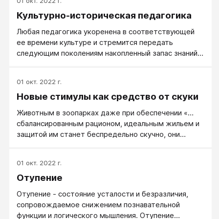
01 окт. 2022 г.
Культурно-историческая педагогика
Любая педагогика укоренена в соответствующей
ее времени культуре и стремится передать
следующим поколениям накопленный запас знаний и
умений.
01 окт. 2022 г.
Новые стимулы как средство от скуки
Животным в зоопарках даже при обеспечении «…
сбалансированным рационом, идеальным жильем и
защитой им станет беспредельно скучно, они
начнут с апатией относиться ко всему и в конце
концов превратятся в неврастеников. Чем больше
01 окт. 2022 г.
мы понимаем естественное поведение таких
Отупение
животных, тем очевиднее для нас становится,
например, что обезьяны в зоопарке являются лишь
Отупение - состояние усталости и безразличия,
карикатурами на своих двойников, обитающих на
сопровождаемое снижением познавательной
воле.
функции и логического мышления. Отупение