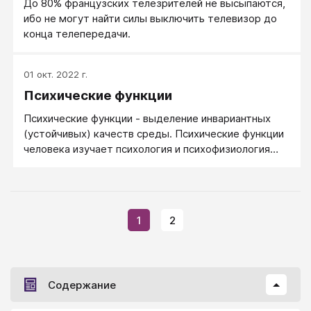
До 80% французских телезрителей не высыпаются,
ибо не могут найти силы выключить телевизор до
конца телепередачи.
01 окт. 2022 г.
Психические функции
Психические функции - выделение инвариантных
(устойчивых) качеств среды. Психические функции
человека изучает психология и психофизиология
человека. Карл Густав Юнг установил наличие у
человека 4-х психических функций: Мышление,
Эмоции, Ощущение, Интуиция. Функции Юнг вводит
априори, безо всяких оснований только из своего
1
2
опыта и наблюдений.
Содержание