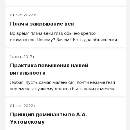
проявляется в мыслях и действиях. Степень
восприятия и понимания низкая, внимание рассеяно,
01 окт. 2022 г.
собранности нет, эмоциональность на нуле.
Плач и закрывание век
Во время плача веки глаз обычно крепко
сжимаются. Почему? Зачем? Есть два объяснения.
14 окт. 2017 г.
Практика повышения нашей
витальности
Любая, пусть самая маленькая, почти незаметная
перемена к лучшему должна быть вами отмечена!
01 окт. 2022 г.
Принцип доминанты по А.А.
Ухтомскому