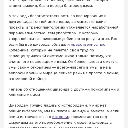
ставит шизоид, были всегда благородными.
А так ведь безответственность за клонирование и
другие виды генной инженерии, за манхэттенские
проекты и трансплантологию утяжеляется наработанной
паранойяльностью, тем упорством, с которым
«паранойяльные шизоиды» добиваются результатов. Вот
если бы все шизоиды обладали
нравственностью
Коперника, который не печатал свой труд по
гелиоцентрической системе мира только потому, что
считал это несвоевременным. Он боялся внести смуту в
умы своим открытием — всего-навсего в умы, а не в
вопросы войны и мира (а сейчас речь не просто о войне,
а о мировой войне).
Теперь об отношениях шизоида с другими психотипами и
общении с ними.
Шизоидам трудно ладить с истероидами, у них нет
общих интересов, мы их почти и не видим вместе. А если
они и встречаются, то
истероид
посмеивается над
шизоидом за его пренебрежение к моде, а шизоиду с