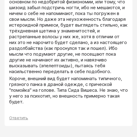
основном по недобритой физиономии, или тому, что 
шизоид забыл подстричь ногти, ибо не мешаются, и 
ничем о себе не напоминают, пока ты погружен в 
свои мысли. Но даже эта неухоженность благодаря 
истероидной примеси, будет выглядеть стильно, как 
трёхдневная щетина у знаменитостей, и 
растрепанные волосы у них же, хотя в отличии от 
них это не нарочито будет сделано, а из настоящего 
раздолбайства (как проснулся так и пошел). Ибо 
мысли что подумают другие, не посещают пока 
другие не начинают их активно, и навязчиво 
высказывать (эпелептоиды), пытаясь тебя 
насильственно переделать в себе подобного.
Короче, внешний вид будет напоминать типичного, 
грязного панка в драной одежде, с прической 
"помойка" на голове. Типа Сида Вишеса. Не знаю, что 
у него за психотип, но внешность примерно такая 
будет.
Ответить