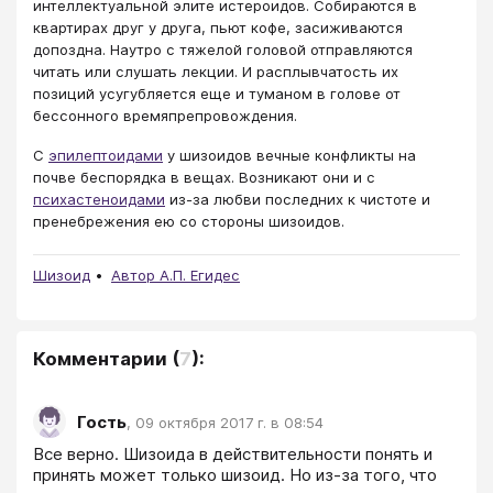
интеллектуальной элите истероидов. Собираются в
квартирах друг у друга, пьют кофе, засиживаются
допоздна. Наутро с тяжелой головой отправляются
читать или слушать лекции. И расплывчатость их
позиций усугубляется еще и туманом в голове от
бессонного времяпрепровождения.
С
эпилептоидами
у шизоидов вечные конфликты на
почве беспорядка в вещах. Возникают они и с
психастеноидами
из-за любви последних к чистоте и
пренебрежения ею со стороны шизоидов.
Шизоид
Автор А.П. Егидес
Комментарии
(
7
):
Гость
,
09 октября 2017 г. в 08:54
Все верно. Шизоида в действительности понять и 
принять может только шизоид. Но из-за того, что 