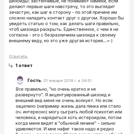
шизоиды: застенчивые, не понимают намеки, если 
делают первые шаги навстречу, то это выглядит 
зачастую, как шаг в сторону - по этой причине им 
сложно наладить контакт друг с другом. Хорошо бы 
увидеть статью о том, как делать шаги правильно, 
чтоб шизоида раскрыть. Единственное, с чем я не 
согласна - это с безразличием шизоида к своему 
внешнему виду, но это уже другая история...=·)
Ответить
1
ответ
Гость
,
01 января 2018 г. в 04:51
Все правильно, "но очень кратко и не 
развернуто". Я акцентуированный шизоид и 
внешний вид меня не очень волнует. Но если 
зацепило (например жизнь дала пинка или стало 
оч. интересно) могу сыграть любой психотип или 
человека, и нарядиться хоть истероидом, потом 
когда меня видят в "обычной личине" - сильно 
удивляются. И мне нафиг такое надо и редко 