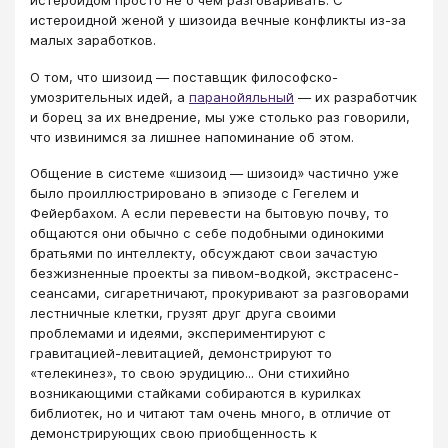
истероидом просто не о чем разговаривать. С
истероидной женой у шизоида вечные конфликты из-за
малых заработков.
О том, что шизоид — поставщик философско-
умозрительных идей, а
паранойяльный
— их разработчик
и борец за их внедрение, мы уже столько раз говорили,
что извинимся за лишнее напоминание об этом.
Общение в системе «шизоид — шизоид» частично уже
было проиллюстрировано в эпизоде с Гегелем и
Фейербахом. А если перевести на бытовую почву, то
общаются они обычно с себе подобными одинокими
братьями по интеллекту, обсуждают свои зачастую
безжизненные проекты за пивом-водкой, экстрасенс-
сеансами, сигаретничают, прокуривают за разговорами
лестничные клетки, грузят друг друга своими
проблемами и идеями, экспериментируют с
гравитацией-левитацией, демонстрируют то
«телекинез», то свою эрудицию... Они стихийно
возникающими стайками собираются в курилках
библиотек, но и читают там очень много, в отличие от
демонстрирующих свою приобщенность к