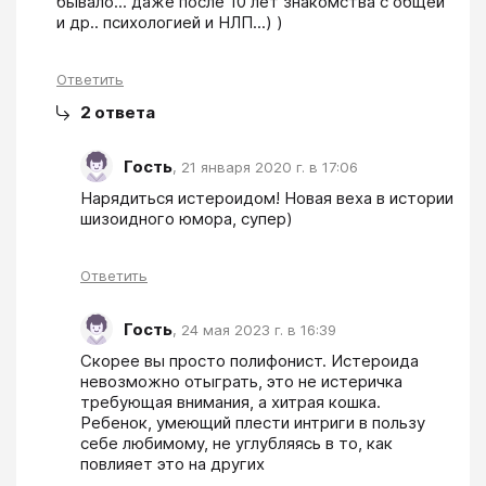
бывало... даже после 10 лет знакомства с общей 
и др.. психологией и НЛП...) )
Ответить
2
ответа
Гость
,
21 января 2020 г. в 17:06
Нарядиться истероидом! Новая веха в истории 
шизоидного юмора, супер)
Ответить
Гость
,
24 мая 2023 г. в 16:39
Скорее вы просто полифонист. Истероида 
невозможно отыграть, это не истеричка 
требующая внимания, а хитрая кошка. 
Ребенок, умеющий плести интриги в пользу 
себе любимому, не углубляясь в то, как 
повлияет это на других