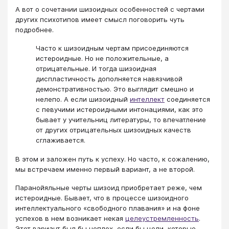
А вот о сочетании шизоидных особенностей с чертами
других психотипов имеет смысл поговорить чуть
подробнее.
Часто к шизоидным чертам присоединяются
истероидные. Но не положительные, а
отрицательные. И тогда шизоидная
диспластичность дополняется навязчивой
демонстративностью. Это выглядит смешно и
нелепо. А если шизоидный
интеллект
соединяется
с певучими истероидными интонациями, как это
бывает у учительниц литературы, то впечатление
от других отрицательных шизоидных качеств
сглаживается.
В этом и заложен путь к успеху. Но часто, к сожалению,
мы встречаем именно первый вариант, а не второй.
Паранойяльные черты шизоид приобретает реже, чем
истероидные. Бывает, что в процессе шизоидного
интеллектуального «свободного плавания» и на фоне
успехов в нем возникает некая
целеустремленность
.
Этот вариант был бы неплох, если бы цели, которые