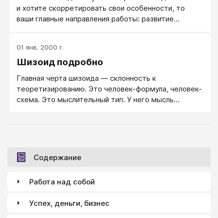
и хотите скорретировать свои особенности, то
ваши главные направления работы: развитие
эмоциональности, развитие эмпатии, знание и
соблюдение техники общения, развитие пластики
01 янв. 2000 г.
движений...
Шизоид подробно
Главная черта шизоида — склонность к
теоретизированию. Это человек-формула, человек-
схема. Это мыслительный тип. У него мысль
превалирует над действием и над образом. Его
мышление преимущественно не наглядно-
действенное, не наглядно-образное, а понятийно-
теоретическое.
Содержание
Работа над собой
Успех, деньги, бизнес