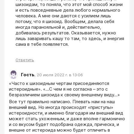
шизоидам, то поняла, что этот мой способ жизни 
и есть повседневные дела любого нормального 
человека. А мне они даются с усилием лишь 
потому, что я шизоид. Вообщем, делала себя 
иногда паранояльной и, действительно, 
добивалась результатов. Оказывается, нужно 
лишь заваривать кашу то там, то здесь, и энергия 
сама в тебе появляется. 
Ответить
Гость
,
20 июля 2022 г. в 13:06
«Часто к шизоидным чертам присоединяются 
истероидные». «...С чем я не согласна – это с 
безразличием шизоида к своему внешнему виду...»
Все тут правильно написано. Плевать нам на наш 
внешний вид. Но иногда происходят «приступы» 
истероидности, и именно благодаря им внешний вид 
может стать ухоженным, и даже вполне гармонично 
и со вкусом будет подобрана одежда, прическа, и 
внешне от истероида можно будет отличить в 