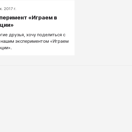
вы психофизики заложили
цкие исследователи XIX в.
. 2017 г.
ав Теодор Фехнер и Эрнст
перимент «Играем в
их Вебер.
ции»
гие друзья, хочу поделиться с
 нашим экспериментом «Играем
оции».