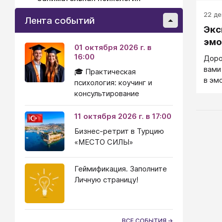
Осно
неме
22 дек
Лента событий
Густ
Экс
Генр
эмо
01 октября 2026 г. в
16:00
Доро
вами
🎓 Практическая
в эм
психология: коучинг и
консультирование
11 октября 2026 г. в 17:00
Бизнес-ретрит в Турцию
«МЕСТО СИЛЫ»
Геймификация. Заполните
Личную страницу!
ВСЕ СОБЫТИЯ