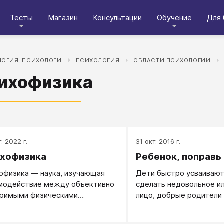
Тесты
Магазин
Консультации
Обучение
Для 
ОГИЯ, ПСИХОЛОГИ
ПСИХОЛОГИЯ
ОБЛАСТИ ПСИХОЛОГИИ
ихофизика
. 2022 г.
31 окт. 2016 г.
хофизика
Ребенок, поправь
офизика — наука, изучающая
Дети быстро усваивают,
модействие между объективно
сделать недовольное и
римыми физическими
лицо, добрые родители
ессами и субъективными
торопятся помочь или 
енными переживаниями.
Удобно!