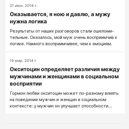
говорить о желании уверенно выступать перед
21 июн. 2014 г.
публикой, уверенно держаться - вроде бы о
Оказывается, я ною и давлю, а мужу
поведении. При более внимательных расспросах
почти всегда оказывается, что на самом деле
нужна логика
женщине важно ощущение уверенности, чувство
Ре­зуль­та­ты от на­ших раз­го­во­ров ста­ли оше­ло­ми­
победительницы - ей нужно внутреннее состояние.
тель­ные. Ока­за­лось, мой муж очень вос­при­им­чив к
ло­ги­ке. На­мно­го вос­при­им­чи­вее, чем к эмо­ци­ям.
19 мар. 2014 г.
Окситоцин определяет различия между
мужчинами и женщинами в социальном
восприятии
Гормон любви окситоцин может по-разному влиять
на поведение мужчин и женщин в социальном
контексте: у мужчин он улучшает способности
распознавать соперников, тогда как у женщин он
облегчает распознавание близких по духу
незнакомцев. Женщины в основном склонны к более