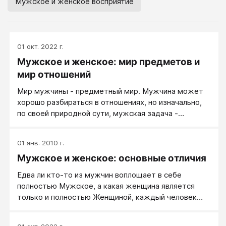
Мужское и женское восприятие
01 окт. 2022 г.
Мужское и женское: мир предметов и
мир отношений
Мир мужчины - предметный мир. Мужчина может
хорошо разбираться в отношениях, но изначально,
по своей природной сути, мужская задача -
создавать предметы, чинить предметы,
разбираться в предметах. Мир женщины - мир
01 янв. 2010 г.
человеческих отношений. Женщина может
Мужское и женское: основные отличия
великолепно ориентироваться в природном мире, но
ее природная женская стихия - не предметный мир,
Едва ли кто-то из мужчин воплощает в себе
а отношения. Женская задача - создавать
полностью Мужское, а какая женщина является
отношения, выстраивать отношения, управлять
только и полностью Женщиной, каждый человек
отношениями.
сочетает в себе как маскулинные, так и феминные
качества.