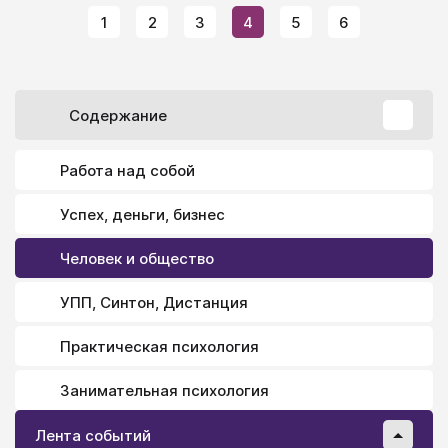
коллективному и семейному поведению, тогда как
1
2
3
4
5
6
мужчины предпочитают дух соперничества и
борьбы для улучшения своего социального статуса.
Содержание
Работа над собой
Успех, деньги, бизнес
Человек и общество
УПП, Синтон, Дистанция
Практическая психология
Занимательная психология
Лента событий