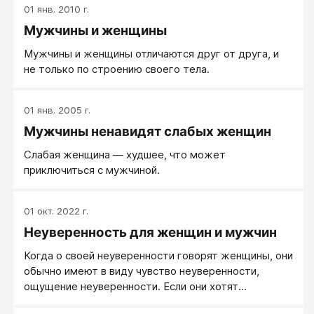
01 янв. 2010 г.
скрытые ходы, использование чувств, обращение к
Мужчины и женщины
чувствам, использование отношений. Чаще вторая
позиция восприятия.
Мужчины и женщины отличаются друг от друга, и
не только по строению своего тела.
01 янв. 2005 г.
Мужчины ненавидят слабых женщин
Слабая женщина — худшее, что может
приключиться с мужчиной.
01 окт. 2022 г.
Неуверенность для женщин и мужчин
Когда о своей неуверенности говорят женщины, они
обычно имеют в виду чувство неуверенности,
ощущение неуверенности. Если они хотят
избавиться от неуверенности, они могут (словами)