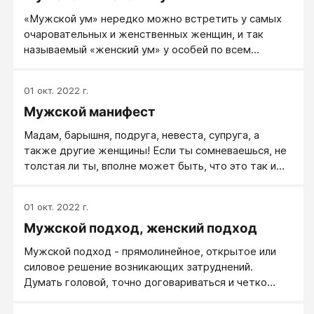
«Мужской ум» нередко можно встретить у самых
очаровательных и женственных женщин, и так
называемый «женский ум» у особей по всем
признакам вроде мужского пола.
01 окт. 2022 г.
Мужской манифест
Мадам, барышня, подруга, невеста, супруга, а
также другие женщины! Если ты сомневаешься, не
толстая ли ты, вполне может быть, что это так и
есть. Не спрашивай меня, ты же не хочешь, чтобы я
тебе врал? Если ты что-нибудь хочешь, вполне
01 окт. 2022 г.
достаточно просто об этом сказать. Пойми
Мужской подход, женский подход
наконец, мы просты. Мы не понимаем тонких
завуалированных намеков. Обходные вопросы не
Мужской подход - прямолинейное, открытое или
срабатывают, простые вопросы, замаскированные
силовое решение возникающих затруднений.
ужимками — тоже. Скажи просто, чего ты хочешь.
Думать головой, точно договариваться и четко
выполнять договоренности. Чаще третья позиция
восприятия. Женский подход - гибкость и хитрость,