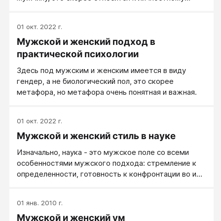
росту. А если источник изменений — извне?
01 окт. 2022 г.
Мужской и женский подход в
практической психологии
Здесь под мужским и женским имеется в виду
гендер, а не биологический пол, это скорее
метафора, но метафора очень понятная и важная.
01 окт. 2022 г.
Мужской и женский стиль в науке
Изначально, наука - это мужское поле со всеми
особенностями мужского подхода: стремление к
определенности, готовность к конфронтации во имя
истины, некоторое безразличие к практичности (см.
фундаментальная наука). Однако в науке, по
01 янв. 2010 г.
крайней мере в области практической психологии,
Мужской и женский ум
представлен и женский стиль.