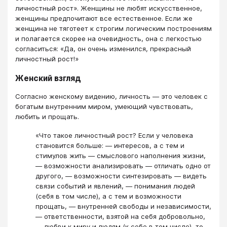
личностный рост». Женщины не любят искусственное,
женщины предпочитают все естественное. Если же
женщина не тяготеет к строгим логическим построениям
и полагается скорее на очевидность, она с легкостью
согласиться: «Да, он очень изменился, прекрасный
личностный рост!»
Женский взгляд
Согласно женскому видению, личность — это человек с
богатым внутренним миром, умеющий чувствовать,
любить и прощать.
«Что такое личностный рост? Если у человека
становится больше: — интересов, а с тем и
стимулов жить — смыслового наполнения жизни,
— возможности анализировать — отличать одно от
другого, — возможности синтезировать — видеть
связи событий и явлений, — понимания людей
(себя в том числе), а с тем и возможности
прощать, — внутренней свободы и независимости,
— ответственности, взятой на себя добровольно,
— любви к миру и людям (к себе в том числе), то