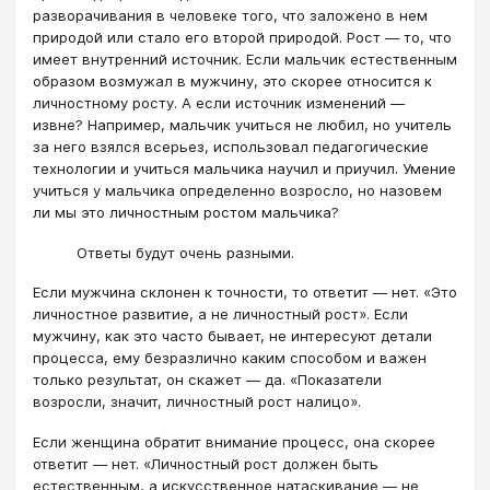
разворачивания в человеке того, что заложено в нем
природой или стало его второй природой. Рост — то, что
имеет внутренний источник. Если мальчик естественным
образом возмужал в мужчину, это скорее относится к
личностному росту. А если источник изменений —
извне? Например, мальчик учиться не любил, но учитель
за него взялся всерьез, использовал педагогические
технологии и учиться мальчика научил и приучил. Умение
учиться у мальчика определенно возросло, но назовем
ли мы это личностным ростом мальчика?
Ответы будут очень разными.
Если мужчина склонен к точности, то ответит — нет. «Это
личностное развитие, а не личностный рост». Если
мужчину, как это часто бывает, не интересуют детали
процесса, ему безразлично каким способом и важен
только результат, он скажет — да. «Показатели
возросли, значит, личностный рост налицо».
Если женщина обратит внимание процесс, она скорее
ответит — нет. «Личностный рост должен быть
естественным, а искусственное натаскивание — не