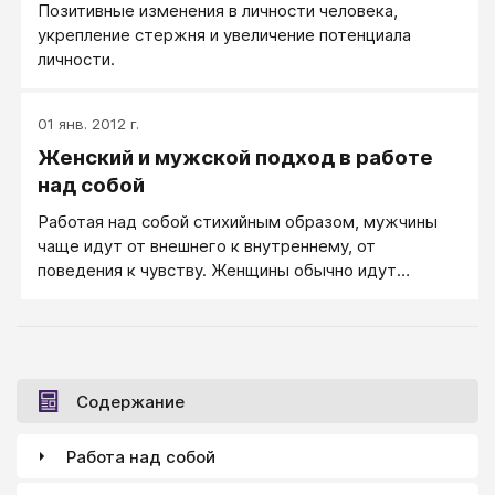
Позитивные изменения в личности человека,
укрепление стержня и увеличение потенциала
личности.
01 янв. 2012 г.
Женский и мужской подход в работе
над собой
Работая над собой стихийным образом, мужчины
чаще идут от внешнего к внутреннему, от
поведения к чувству. Женщины обычно идут
противоположным путем: он внутреннего к
внешнему, от чувства к поведению. В тренинговой
практике и в смешанной группе, где участники и
мужчины, и женщины, обычно используется
сочетание обоих подходов.
Содержание
Работа над собой