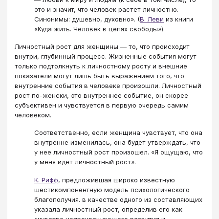
это и значит, что человек растет личностно.
Синонимы: душевно, духовно». (
В. Леви
из книги
«Куда жить. Человек в цепях свободы»).
Личностный рост для женщины — то, что происходит
внутри, глубинный процесс. Жизненные события могут
только подтолкнуть к личностному росту и внешние
показатели могут лишь быть выражением того, что
внутренние события в человеке произошли. Личностный
рост по-женски, это внутреннее событие, он скорее
субъективен и чувствуется в первую очередь самим
человеком.
Соответственно, если женщина чувствует, что она
внутренне изменилась, она будет утверждать, что
у нее личностный рост произошел. «Я ощущаю, что
у меня идет личностный рост».
К. Рифф
, предложившая широко известную
шестикомпонентную модель психологического
благополучия. в качестве одного из составляющих
указала личностный рост, определив его как
«чувство непрекращающего развития и