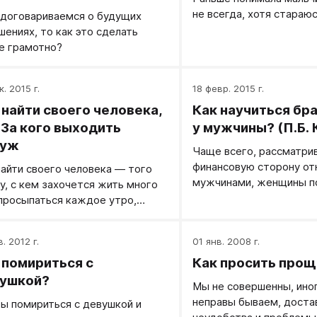
не всегда, хотя стараюс
 договариваемся о будущих
шениях, то как это сделать
е грамотно?
к. 2015 г.
18 февр. 2015 г.
 найти своего человека,
Как научиться бр
 За кого выходить
у мужчины? (П.Б. 
муж
​Чаще всего, рассматри
финансовую сторону от
найти своего человека — того
мужчинами, женщины по
ту, с кем захочется жить много
изображаются некими 
 просыпаться каждое утро,
выманивающими у сильн
аться вместе за руки и знать,
деньги. И очень редко 
это тебе самый близкий
. 2012 г.
01 янв. 2008 г.
обратный вопрос: как н
век?
брать деньги у мужчин
 помириться с
Как просить прощ
ушкой?
Мы не совершенны, ино
неправы бываем, доста
ы помириться с девушкой и