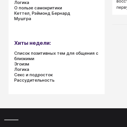
восс
Логика
перв
О пользе самокритики
Кеттел, Рэймонд Бернард
нее 
Муштра
с ва
Хиты недели:
Список позитивных тем для общения с
близкими
Эгоизм
Логика
Секс и подросток
Рассудительность