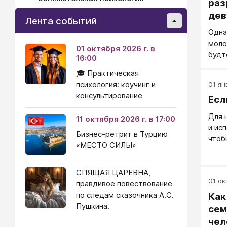
раз
дев
Лента событий
Одна
моло
01 октября 2026 г. в
будт
16:00
чита
🎓 Практическая
разв
психология: коучинг и
01 ян
нача
консультирование
Есл
все,
полу
Для 
11 октября 2026 г. в 17:00
и ис
Бизнес-ретрит в Турцию
чтоб
«МЕСТО СИЛЫ»
по па
СПЯЩАЯ ЦАРЕВНА,
01 окт
правдивое повествование
по следам сказочника А.С.
Как
Пушкина.
сем
чел