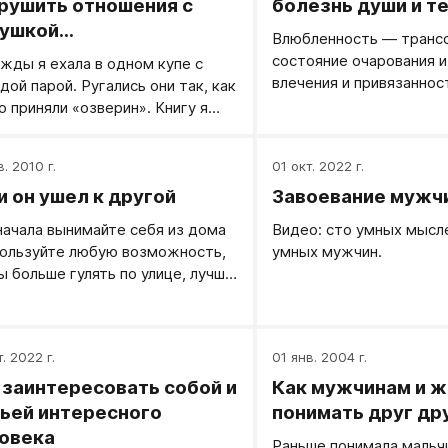
рушить отношения с
болезнь души и т
ушкой...
Влюбленность — транс
состояние очарования и
жды я ехала в одном купе с
влечения и привязаннос
дой парой. Ругались они так, как
химии гормонов и рома
о приняли «озверин». Книгу я
увлечения.
ть не смогла, но нашла себе
лечение: взяла листок с ручкой и
в. 2010 г.
01 окт. 2022 г.
ла фиксировать из их разговора
и он ушел к другой
Завоевание мужч
 чем они недовольны. Интересно
чилось!
начала вынимайте себя из дома
Видео: сто умных мысле
пользуйте любую возможность,
умных мужчин.
ы больше гулять по улице, лучше
рку или в лесу.
. 2022 г.
01 янв. 2004 г.
 заинтересовать собой и
Как мужчинам и 
ьей интересного
понимать друг др
овека
Раньше понимала мальч