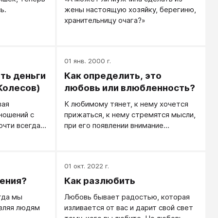
ь.
жены настоящую хозяйку, берегиню,
хранительницу очага?»
01 янв. 2000 г.
ать деньги
Как определить, это
Колесов)
любовь или влюбленность?
вая
К любимому тянет, к нему хочется
ношений с
прижаться, к нему стремятся мысли,
чти всегда
при его появлении внимание
«хищницами»,
магнитом приковывается к нему...
ого пола
— все так, но это чувство может
затрагивается
быть еще не любовью, а только
01 окт. 2022 г.
аучиться
влюбленностью.
ы?
ения?
Как разлюбить
гда мы
Любовь бывает радостью, которая
вляя людям
изливается от вас и дарит свой свет