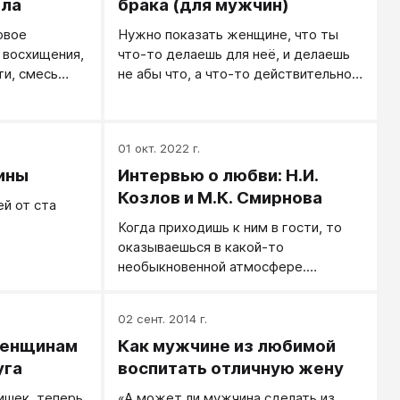
ела
брака (для мужчин)
овое
Нужно показать женщине, что ты
 восхищения,
что-то делаешь для неё, и делаешь
ти, смесь
не абы что, а что-то действительно
нтического
значительное.
01 окт. 2022 г.
ины
Интервью о любви: Н.И.
Козлов и М.К. Смирнова
й от ста
Когда приходишь к ним в гости, то
оказываешься в какой-то
необыкновенной атмосфере.
Кажется, что весь мир негатива,
чернухи, претензий и амбиций
02 сент. 2014 г.
остаётся где-то совсем-совсем
женщинам
Как мужчине из любимой
далеко…
уга
воспитать отличную жену
ишек, теперь
«А может ли мужчина сделать из