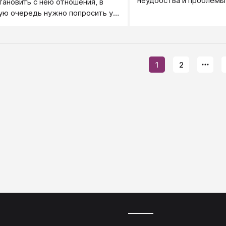
неудобства и проблемы
тановить с нею отношения, в
ую очередь нужно попросить у
прощения. Если девушку любите,
с еще цветы.
1
2