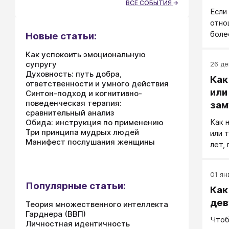
ВСЕ СОБЫТИЯ
Если
отно
боле
Новые статьи:
Как успокоить эмоциональную
супругу
26 де
Духовность: путь добра,
Как
ответственности и умного действия
или
Синтон-подход и когнитивно-
поведенческая терапия:
за
сравнительный анализ
Как 
Обида: инструкция по применению
Три принципа мудрых людей
или 
Манифест послушания женщины
лет,
держ
что 
01 янв
чело
Популярные статьи:
Как
дев
Теория множественного интеллекта
Гарднера (ВВП)
Чтоб
Личностная идентичность