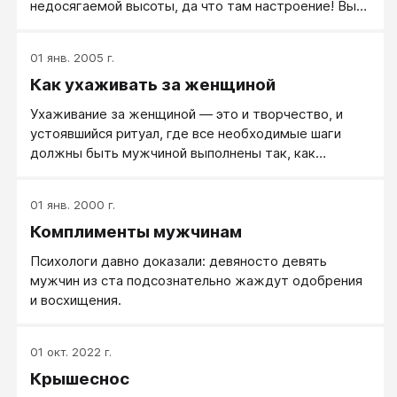
недосягаемой высоты, да что там настроение! Вы
сами будете парить и летать в небесах. Сердце
прыгает от счастья при виде возлюбленной, и стук
01 янв. 2005 г.
его отдается во всем теле. Вы весь становитесь
Как ухаживать за женщиной
одним большим сердцем. Улыбка до ушей на лице,
яркое солнышко в небе, птички поют, весь мир
Ухаживание за женщиной — это и творчество, и
вокруг преображается, и это не зависит от времени
устоявшийся ритуал, где все необходимые шаги
года.
должны быть мужчиной выполнены так, как
принято. А как принято?
01 янв. 2000 г.
Комплименты мужчинам
Психологи давно доказали: девяносто девять
мужчин из ста подсознательно жаждут одобрения
и восхищения.
01 окт. 2022 г.
Крышеснос