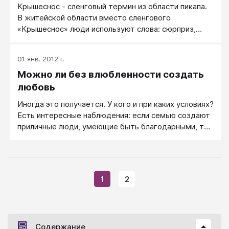
Крышеснос - сленговый термин из области пикапа.
В житейской области вместо сленгового
«Крышеснос» люди используют слова: сюрприз,
знак внимания. Крышеснос - нестандартный
поступок или поведение, который совершает
01 янв. 2012 г.
мужчина, чтобы произвести впечатление на
Можно ли без влюбленности создать
женщину. Это сюрприз, неожиданность, что-то
вызывающие удивление или восхищение, нечто
любовь
такое, что погружает женщину в состояние транса,
Иногда это получается. У кого и при каких условиях?
ускоряет процесс соблазнения, это незабываемое
Есть интересные наблюдения: если семью создают
приключение, которое может привнести массу
приличные люди, умеющие быть благодарными, то
разнообразия отношения.
с течением времени их отношения могут
постепенно включать элементы романтизма, даже
если вначале любви между ними не было. А в
результате налаженные отношения могут перерас­
1
2
ти в настоящую любовь, это — случается!
Содержание