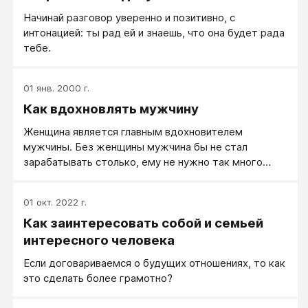
Начинай разговор уверенно и позитивно, с
интонацией: ты рад ей и знаешь, что она будет рада
тебе.
01 янв. 2000 г.
Как вдохновлять мужчину
Женщина является главным вдохновителем
мужчины. Без женщины мужчина бы не стал
зарабатывать столько, ему не нужно так много
вещей как женщине. Мужчина более прямолинеен и
прост в жизни. Вместе с женщиной же мужчина
01 окт. 2022 г.
становится более деятельным и быстрее богатеет.
Как заинтересовать собой и семьей
Женщина способствует успеху любимого мужчины.
Женщина теплом, заботой и любовью наполняет
интересного человека
мужчину своей энергией, а мужчина превращает
Если договариваемся о будущих отношениях, то как
эту энергию в энергию процветания, успеха и
это сделать более грамотно?
богатства. Поэтому и говорят, что когда мужчина
плохо, неуважительно относится к своей жене,