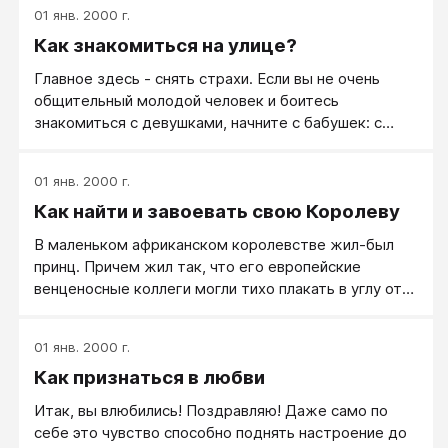
процветание и успех уходят от него.
01 янв. 2000 г.
Как знакомиться на улице?
Главное здесь - снять страхи. Если вы не очень
общительный молодой человек и боитесь
знакомиться с девушками, начните с бабушек: с
ними у вас начать разговаривать получится. Другой
вариант - начните с того, что на улице просто
01 янв. 2000 г.
улыбайтесь прохожим. Вы увидите, что люди начнут
Как найти и завоевать свою Королеву
улыбаться вам в ответ. Конечно, будут и такие,
которые подумают, что вы над ними смеетесь, раз
В маленьком африканском королевстве жил-был
вы смотрите на них и улыбаетесь. Но все в порядке.
принц. Причем жил так, что его европейские
венценосные коллеги могли тихо плакать в углу от
зависти...
01 янв. 2000 г.
Как признаться в любви
Итак, вы влюбились! Поздравляю! Даже само по
себе это чувство способно поднять настроение до