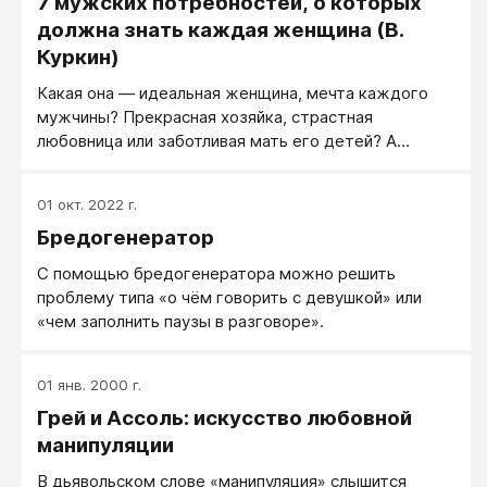
7 мужских потребностей, о которых
должна знать каждая женщина (В.
Куркин)
Какая она — идеальная женщина, мечта каждого
мужчины? Прекрасная хозяйка, страстная
любовница или заботливая мать его детей? А
может быть, та, которая сочетает в себе все эти
качества?
01 окт. 2022 г.
Бредогенератор
С помощью бредогенератора можно решить
проблему типа «о чём говорить с девушкой» или
«чем заполнить паузы в разговоре».
01 янв. 2000 г.
Грей и Ассоль: искусство любовной
манипуляции
В дьявольском слове «манипуляция» слышится