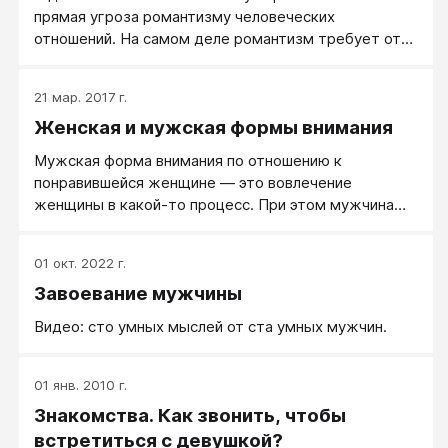
прямая угроза романтизму человеческих
отношений. На самом деле романтизм требует от
человека усилий, суть которых сводится к той же
манипуляции.
21 мар. 2017 г.
Женская и мужская формы внимания
Мужская форма внимания по отношению к
понравившейся женщине — это вовлечение
женщины в какой-то процесс. При этом мужчина
жаждет, чтобы женщина полностью в процессе
внимала ему, раскрыв рот и соглашаясь со всеми
01 окт. 2022 г.
его доводами! Принимала его информацию,
Завоевание мужчины
инициативы и инструкции безоговорочно!
Видео: сто умных мыслей от ста умных мужчин.
01 янв. 2010 г.
Знакомства. Как звонить, чтобы
встретиться с девушкой?