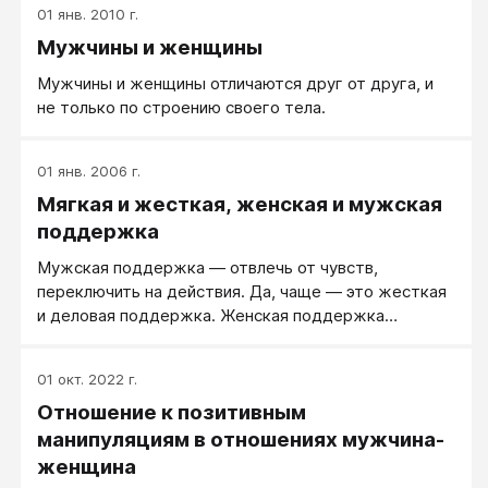
01 янв. 2010 г.
подавленности. Я вижу, как он отчаивается, пытаясь
Мужчины и женщины
придумать себе интересное применение в жизни.
Он уже больше года ищет и не находит любимое
Мужчины и женщины отличаются друг от друга, и
занятие. Подавленное настроение плохо влияет и на
не только по строению своего тела.
все остальное. Он постоянно грустный дома, в
депрессии. Я переживаю за него и за то, что не
знаю, как помочь ему найти любимое дело...»
01 янв. 2006 г.
Мягкая и жесткая, женская и мужская
поддержка
Мужская поддержка — отвлечь от чувств,
переключить на действия. Да, чаще — это жесткая
и деловая поддержка. Женская поддержка
— сочувствие (побыть в чувстве рядом),
поговорить и разделить чувства. Чаще это
01 окт. 2022 г.
действительно мягкая и эмоциональная поддержка.
Отношение к позитивным
манипуляциям в отношениях мужчина-
женщина