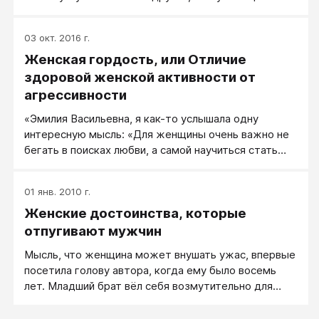
03 окт. 2016 г.
Женская гордость, или Отличие
здоровой женской активности от
агрессивности
«Эмилия Васильевна, я как-то услышала одну
интересную мысль: «Для женщины очень важно не
бегать в поисках любви, а самой научиться стать
источником, излучающим любовь. Если тебе нужна
любовь, стань самым любящим человеком на свете
01 янв. 2010 г.
и покажи окружающим тебя, каким нужно быть.
Женские достоинства, которые
Стань активной». Меня эта мысль очень вдохновила
и мне очень захотелось научиться проявлять
отпугивают мужчин
активность в любви. Теперь, в книжке «Очарование
Мысль, что женщина может внушать ужас, впервые
женственности» я познакомилась с понятием
посетила голову автора, когда ему было восемь
«женская агрессивность», где, четко и ясно
лет. Младший брат вёл себя возмутительно для
говорится, что мужчина должен быть ведущим, он
солидного трёхлетнего мужчины. С целью
должен проявлять активность. Как, в таком случае,
выплеснуть эмоции я надула красный воздушный