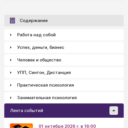
самой быть источником?» Катя.
шар, прижала к лицу: нос расплющен, глаза
вытаращены, рот распахнут. И тронула за плечо
брата, доламывающего куклу…
Содержание
Работа над собой
Успех, деньги, бизнес
Человек и общество
УПП, Синтон, Дистанция
Практическая психология
Занимательная психология
Лента событий
01 октября 2026 г. в 16:00