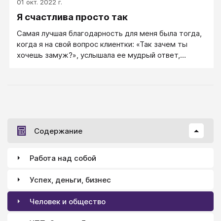
01 окт. 2022 г.
становится более деятельным и быстрее богатеет.
Я счастлива просто так
Женщина способствует успеху любимого мужчины.
Женщина теплом, заботой и любовью наполняет
Самая лучшая благодарность для меня была тогда,
мужчину своей энергией, а мужчина превращает
когда я на свой вопрос клиентки: «Так зачем ты
эту энергию в энергию процветания, успеха и
хочешь замуж?», услышала ее мудрый ответ,
богатства. Поэтому и говорят, что когда мужчина
который пришел ей во время нашей работы и
плохо, неуважительно относится к своей жене,
который поверг меня в небольшой шок.
процветание и успех уходят от него.
Содержание
Работа над собой
Успех, деньги, бизнес
Человек и общество