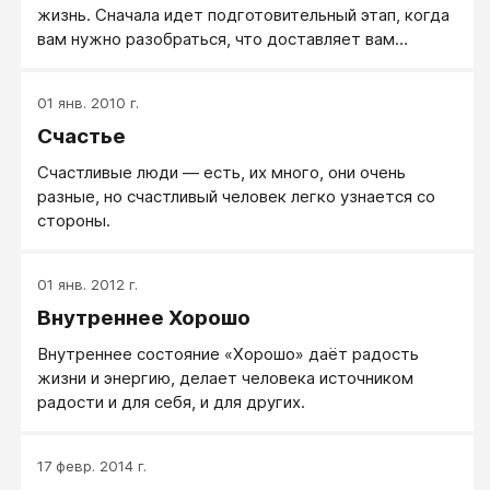
жизнь. Сначала идет подготовительный этап, когда
вам нужно разобраться, что доставляет вам
радость и удовлетворение, а что вызывает у вас
гнев, досаду, скуку, угрызения совести. Далее
01 янв. 2010 г.
следует принять решения — наметить те
Счастье
конкретные действия, которые сделают вас
счастливее. Затем наступает самая интересная
Счастливые люди — есть, их много, они очень
часть — исполнение ваших решений. Эта книга
разные, но счастливый человек легко узнается со
посвящена моему проекту, тому, что я делала и
стороны.
чему научилась. Ваш проект будет другим, но почти
каждый сможет извлечь из него пользу. В помощь
вам я регулярно публикую предложения в своем
01 янв. 2012 г.
блоге и на сайте Happiness Project Toolbox, где вы
Внутреннее Хорошо
найдете средства, которые помогут разработать и
исполнить ваш собственный проект.
Внутреннее состояние «Хорошо» даёт радость
жизни и энергию, делает человека источником
радости и для себя, и для других.
17 февр. 2014 г.