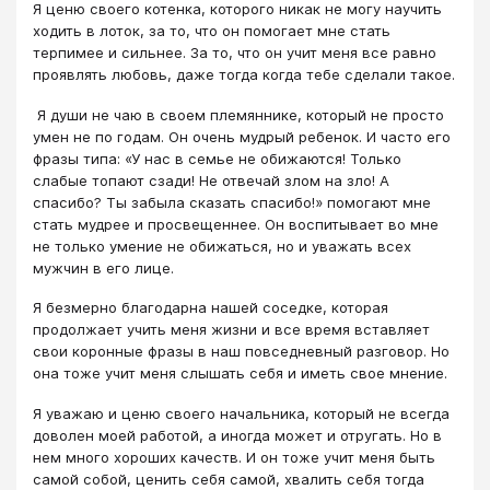
Я ценю своего котенка, которого никак не могу научить
ходить в лоток, за то, что он помогает мне стать
терпимее и сильнее. За то, что он учит меня все равно
проявлять любовь, даже тогда когда тебе сделали такое.
​ Я души не чаю в своем племяннике, который не просто
умен не по годам. Он очень мудрый ребенок. И часто его
фразы типа: «У нас в семье не обижаются! Только
слабые топают сзади! Не отвечай злом на зло! А
спасибо? Ты забыла сказать спасибо!» помогают мне
стать мудрее и просвещеннее. Он воспитывает во мне
не только умение не обижаться, но и уважать всех
мужчин в его лице.
Я безмерно благодарна нашей соседке, которая
продолжает учить меня жизни и все время вставляет
свои коронные фразы в наш повседневный разговор. Но
она тоже учит меня слышать себя и иметь свое мнение.
Я уважаю и ценю своего начальника, который не всегда
доволен моей работой, а иногда может и отругать. Но в
нем много хороших качеств. И он тоже учит меня быть
самой собой, ценить себя самой, хвалить себя тогда