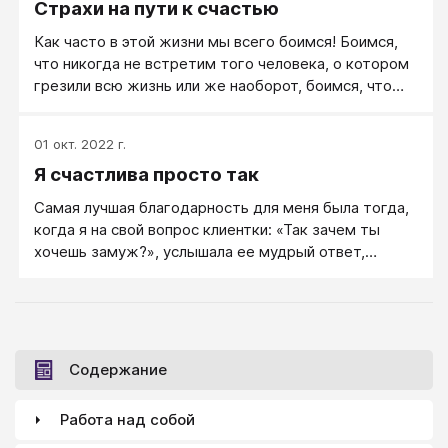
Страхи на пути к счастью
найдете средства, которые помогут разработать и
исполнить ваш собственный проект.
Как часто в этой жизни мы всего боимся! Боимся,
что никогда не встретим того человека, о котором
грезили всю жизнь или же наоборот, боимся, что
тот, кто сейчас с нами — не навсегда, а лишь
временный гость!
01 окт. 2022 г.
Я счастлива просто так
Самая лучшая благодарность для меня была тогда,
когда я на свой вопрос клиентки: «Так зачем ты
хочешь замуж?», услышала ее мудрый ответ,
который пришел ей во время нашей работы и
который поверг меня в небольшой шок.
Содержание
Работа над собой