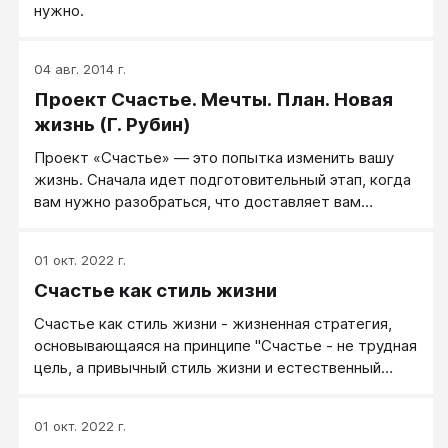
нужно.
04 авг. 2014 г.
Проект Счастье. Мечты. План. Новая
жизнь (Г. Рубин)
Проект «Счастье» — это попытка изменить вашу
жизнь. Сначала идет подготовительный этап, когда
вам нужно разобраться, что доставляет вам
радость и удовлетворение, а что вызывает у вас
гнев, досаду, скуку, угрызения совести. Далее
01 окт. 2022 г.
следует принять решения — наметить те
Счастье как стиль жизни
конкретные действия, которые сделают вас
счастливее. Затем наступает самая интересная
Счастье как стиль жизни - жизненная стратегия,
часть — исполнение ваших решений. Эта книга
основывающаяся на принципе "Счастье - не трудная
посвящена моему проекту, тому, что я делала и
цель, а привычный стиль жизни и естественный
чему научилась. Ваш проект будет другим, но почти
способ передвижения".
каждый сможет извлечь из него пользу. В помощь
вам я регулярно публикую предложения в своем
01 окт. 2022 г.
блоге и на сайте Happiness Project Toolbox, где вы