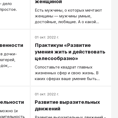
женщиной
— дело
 простое.
Есть мужчины, о которых мечтают
женщины — мужчины умные,
достойные, любящие. А о какой
женщине мечтают такие мужчины?
01 окт. 2022 г.
венности
Практикум «Развитие
умения жить и действовать
 в дочки-
целесообразно»
матерей,
едок,
Сопоставьте квадрат главных
соли или
жизненных сфер и свою жизнь. В
каких сферах ваше умение быть
целесообразным вас устраивает, а
что является вашей перспективой?
01 окт. 2022 г.
тельности
Развитие выразительных
движений
можно (и
азительность
Развитие выразительных движений -