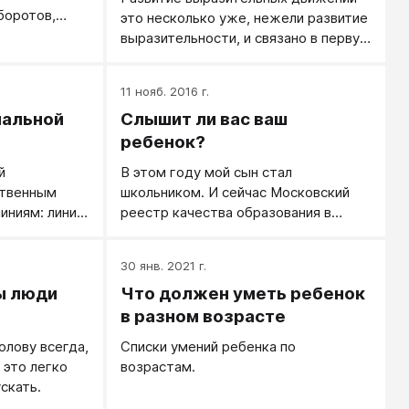
боротов,
это несколько уже, нежели развитие
выразительных
выразительности, и связано в первую
по
очередь с развитием собственно
: Развитие
мышечной, двигательной свободы,
11 нояб. 2016 г.
Развитие
координации и активности. Развитие
в. Смотри
нальной
Слышит ли вас ваш
мимических мышц лица,
овая
выразительных жестов в танце. Как
ребенок?
аивать жесты
правило, требуется профессионалам
й
В этом году мой сын стал
 языка тела.
- актерам, танцорам, и мало
ственным
школьником. И сейчас Московский
востребовано для обычных людей.
иниям: линии
реестр качества образования в
Не профессионалам по жизни
ти и линии
начале и конце учебного года
важнее развитие выразительности.
сти.
проводит диагностику
30 янв. 2021 г.
первоклассников в адаптационный
ы люди
Что должен уметь ребенок
период. Это некий тест,
определяющий общий уровень
в разном возрасте
интеллектуального развития и
олову всегда,
Списки умений ребенка по
психоэмоциональное состояние
 это легко
возрастам.
детей.
скать.