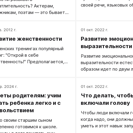
своей речи, языковых о
атлительность? Актерам,
интонаций... Развитие 
жникам, поэтам — это бывает
движений - это работа 
зно и нужно, они на этом
нескольким линиям. Это
батывают деньги.
. 2012 г.
01 окт. 2022 г.
выразительности лица. 
выразительности жесто
витие женственности
Развитие эмоцио
Развитие жестов, Жест
выразительности
енских тренингах популярный
гимнастика и Как встр
нг: "Открой в себе
Развитие эмоционально
в свою жизнь. Развитие
твенность!" Предполагается,
выразительности есте
в каждой женщине
образом идет по двум л
твенность есть, она только в
развития выразительнос
спит, и если ее пробудить
развития эмоционально
р. 2024 г.
01 окт. 2022 г.
ант - она в ней забита, и если
то сбросить контроль и
еты родителям: учим
Что делать, чтоб
лабиться), женщина сразу
ать ребенка легко и с
включали голову
ет женственной! К сожалению,
вольствием
Чтобы люди включали г
е так.
когда надо, они должны
о своим старшим сыном
уметь и этот навык запу
епенно готовимся к школе.