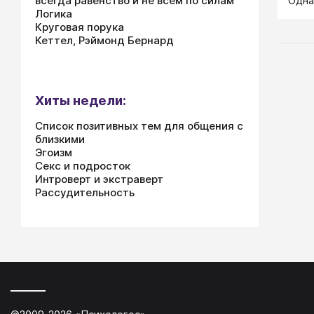
всегда равенство и не всем по силам
Одна
Логика
книж
Круговая порука
попр
Кеттел, Рэймонд Бернард
Хиты недели:
Список позитивных тем для общения с
близкими
Эгоизм
Секс и подросток
Интроверт и экстраверт
Рассудительность