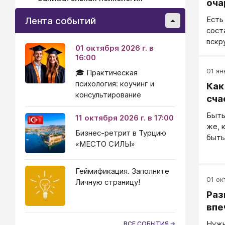
оча
Есть
Лента событий
сост
вскр
01 октября 2026 г. в
из н
16:00
може
01 ян
🎓 Практическая
комп
психология: коучинг и
Как
силь
консультирование
глаз
сча
може
Быть
11 октября 2026 г. в 17:00
сейч
же, 
заин
Бизнес-ретрит в Турцию
быть
эффе
«МЕСТО СИЛЫ»
повт
Тогд
Геймификация. Заполните
01 окт
Личную страницу!
Раз
впе
Нужн
ВСЕ СОБЫТИЯ