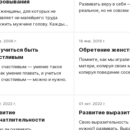
ровывания
Развивать веру в себя 
реальное, но не совсем
 женщины, для которых не
авляет ни малейшего труда
ужить мужчине голову. Каждый
ас видел таких женщин и легко
т выделить их в любой
в. 2006 г.
16 янв. 2019 г.
ании. Их талант воздействия на
 учиться быть
Обретение женст
ный пол виден невооруженным
ом. А если он виден, то вполне
стливым
Помните, как мы играли
т быть подробно описан. Что я
матери, копируя своих 
 счастливым — умение такое
ас и сделаю. И у
копируя поведение сос
как умение плавать, и учиться
тересованных в подобном
приходящих попросить 
 счастливым — можно и нужно.
кте лиц есть хороший шанс
спичек?
орить все описанное. Готовы?
а запоминайте!
. 2022 г.
01 окт. 2022 г.
витие
Развитие вырази
чатлительности
Свою выразительность 
нужно!) развивать. Выр
о ли развивать