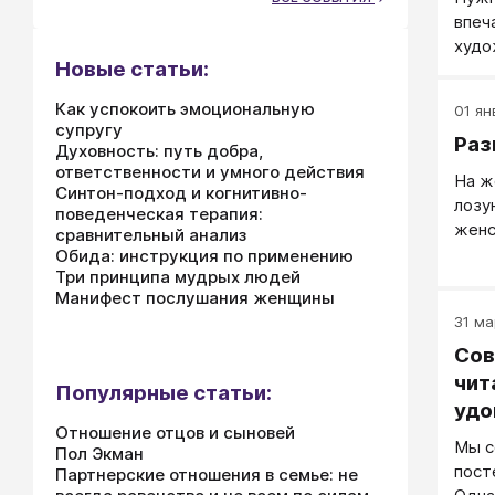
впеч
худо
Новые статьи:
поле
зара
Как успокоить эмоциональную
01 янв
супругу
Раз
Духовность: путь добра,
ответственности и умного действия
На ж
Синтон-подход и когнитивно-
лозу
поведенческая терапия:
женс
сравнительный анализ
что 
Обида: инструкция по применению
Три принципа мудрых людей
женс
Манифест послушания женщины
ней 
31 ма
(вари
прос
Сов
расс
чит
Популярные статьи:
стан
удо
это н
Отношение отцов и сыновей
Мы с
Пол Экман
пост
Партнерские отношения в семье: не