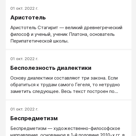
01 окт. 2022 г.
Аристотель
Аристотель Стагирит — великий древнегреческий
философ и ученый, ученик Платона, основатель
Перипатетической школы.
01 окт. 2022 г.
Бесполезность диалектики
Основу диалектики составляют три закона. Если
обратиться к трудам самого Гегеля, то нетрудно
заметить следующее. Весь текст построен по
схеме тезис-антитезис-синтез.
01 окт. 2022 г.
Беспредметизм
Беспредметизм — художественно-философское
направление, основанное в 1-й половине 2010-х гг. в