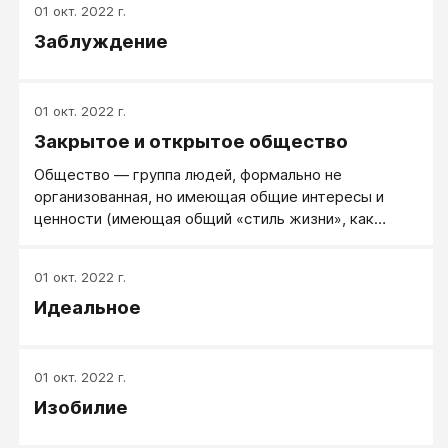
01 окт. 2022 г.
Заблуждение
01 окт. 2022 г.
Закрытое и открытое общество
Общество — группа людей, формально не
организованная, но имеющая общие интересы и
ценности (имеющая общий «стиль жизни», как
выражаются западные социологи). Закрытое
Общество — система, когда человек получает
01 окт. 2022 г.
основные ценностные ориентации от какого-либо
Идеальное
авторитета (религия, партия, вождь), и где эти
ценности получают статус официальной идеологии.
Появляются политические институты, которые
воплощают эту идеологию в жизнь и осуществляют
01 окт. 2022 г.
контроль над общественным сознанием.
Изобилие