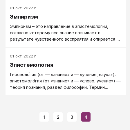
психологии.
01 окт. 2022 г.
Эмпиризм
Эмпиризм – это направление в эпистемологии,
согласно которому все знание возникает в
результате чувственного восприятия и опирается на
него.
01 окт. 2022 г.
Эпистемология
Гносеоло́гия (от — «знание» и — «учение, наука»);
эпистемоло́гия (от «знание» и — «слово, учение») —
теория познания, раздел философии. Термин
«гносеология» был введён и активно применялся в
немецкой философии XVIII в.;«эпистемология» был
введён и активно применялся в англо-американской
философии XX в. В русской философии в XIX и 1-й
1
2
3
4
половины XX в. преобладал первый термин, а со 2-й
половины XX в. начал преобладать и сейчас