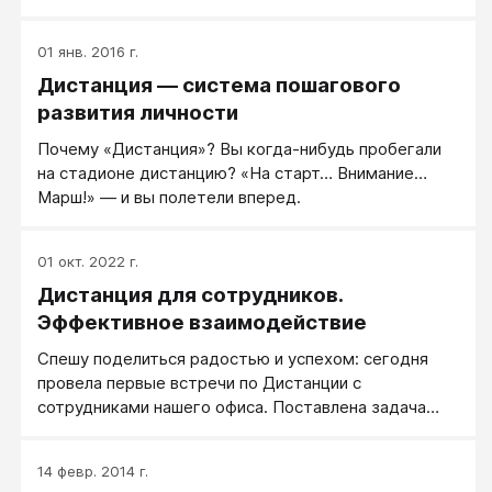
ищем рычаги влияния на своего ребенка. Как
показывает практика, стили и методы воспитания
01 янв. 2016 г.
обычно передаются по наследству, но они не всегда
Дистанция — система пошагового
эффективны. Меняются времена, меняемся и мы
вместе с ними.
развития личности
Почему «Дистанция»? Вы когда-нибудь пробегали
на стадионе дистанцию? «На старт… Внимание…
Марш!» — и вы полетели вперед.
01 окт. 2022 г.
Дистанция для сотрудников.
Эффективное взаимодействие
Спешу поделиться радостью и успехом: сегодня
провела первые встречи по Дистанции с
сотрудниками нашего офиса. Поставлена задача
руководства повысить эффективность работы
сотрудников. В частности: сократить время на
14 февр. 2014 г.
передачу информации и ускорить взаимодействие.