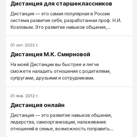
Дистанция для старшеклассников
Дистанция ― это самая популярная в России
система развития себя, разработанная проф. Н.И.
Козловым. Это развитие навыков общения,
лидерства, самоорганизации, налаживание
отношений в семье, возможность поправить
01 окт. 2022 г.
здоровье, приучить себя ложиться вовремя,
Дистанция М.К. Смирновой
отучить себя от жалоб, оправданий и самоедства,
научить себя слышать, понимать и профессионально
На моей Дистанции вы быстрее и легче
чувствовать людей.
сможете наладить отношения с родителями,
супругами, друзьями и сотрудниками.
01 янв. 2012 г.
Дистанция онлайн
Дистанция — это развитие навыков общения,
лидерства, самоорганизации, налаживание
отношений в семье, возможность поправить
здоровье.