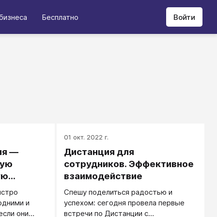
бизнеса
Бесплатно
Войти
01 окт. 2022 г.
ия —
Дистанция для
ную
сотрудников. Эффективное
ую
взаимодействие
ыстро
Спешу поделиться радостью и
одними и
успехом: сегодня провела первые
если они
встречи по Дистанции с