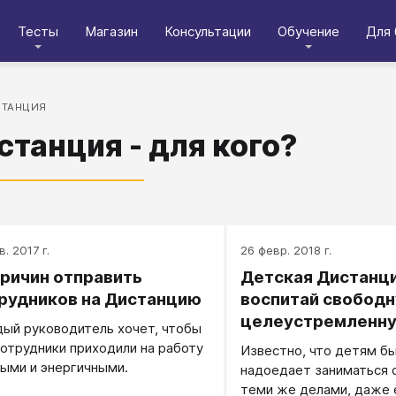
Тесты
Магазин
Консультации
Обучение
Для 
СТАНЦИЯ
станция - для кого?
в. 2017 г.
26 февр. 2018 г.
причин отправить
Детская Дистанц
рудников на Дистанцию
воспитай свобод
целеустремленн
ый руководитель хочет, чтобы
личность
сотрудники приходили на работу
Известно, что детям б
ыми и энергичными.
надоедает заниматься 
теми же делами, даже 