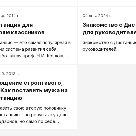
нужны, и полезны. В пр
воспитания, мы взросл
вр. 2014 г.
04 янв. 2024 г.
рычаги влияния на своег
танция для
Знакомство с Дис
Как показывает практик
методы воспитания об
ршеклассников
для руководител
передаются по наследст
анция ― это самая популярная в
Знакомство с Дистанци
всегда эффективны. Ме
ии система развития себя,
руководителей.
времена, меняемся и м
аботанная проф. Н.И. Козловым.
ними.
развитие навыков общения,
рства, самоорганизации,
яб. 2013 г.
живание отношений в семье,
ощение строптивого,
ожность поправить здоровье,
чить себя ложиться вовремя,
 Как поставить мужа на
ить себя от жалоб, оправданий и
танцию
едства, научить себя слышать,
авить свою вторую половинку
мать и профессионально
истанцию – по результату дело
твовать людей.
одарное, но само по себе
остое. Особенно, если твоя
ая половина – человек взрослый