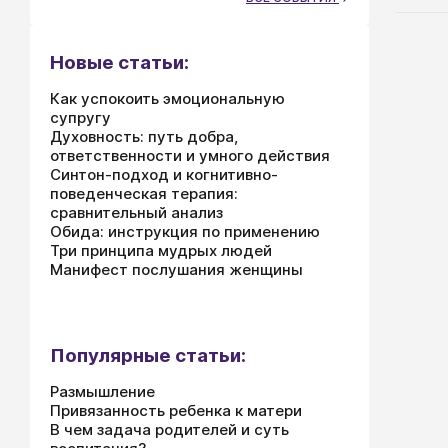
и сф
мнен
Новые статьи:
Он, 
чтоб
Как успокоить эмоциональную
милы
супругу
псих
Духовность: путь добра,
подд
ответственности и умного действия
начин
Синтон-подход и когнитивно-
поведенческая терапия:
дела
сравнительный анализ
Обида: инструкция по применению
Три принципа мудрых людей
Манифест послушания женщины
Популярные статьи:
Размышление
Привязанность ребенка к матери
В чем задача родителей и суть