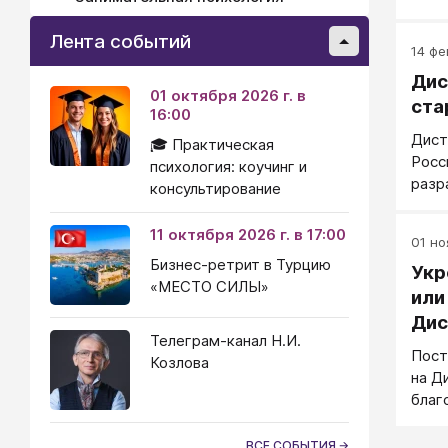
Лента событий
14 фе
Дис
01 октября 2026 г. в
ста
16:00
Дист
🎓 Практическая
Росс
психология: коучинг и
разр
консультирование
Это 
лиде
11 октября 2026 г. в 17:00
01 но
нала
Бизнес-ретрит в Турцию
Укр
возм
«МЕСТО СИЛЫ»
приу
или
отуч
Дис
само
Телеграм-канал Н.И.
Пост
пони
Козлова
на Д
чувс
благ
непр
втор
ВСЕ СОБЫТИЯ