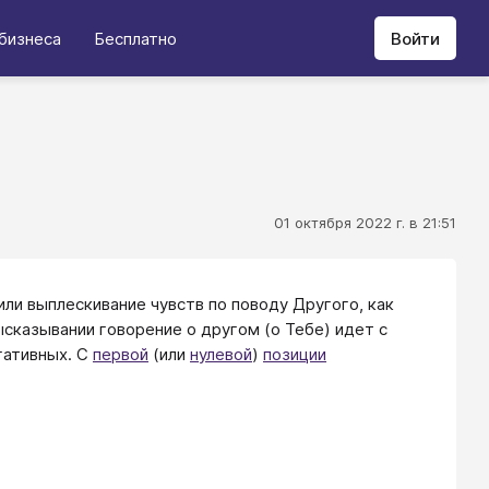
бизнеса
Бесплатно
Войти
01 октября 2022 г. в 21:51
ли выплескивание чувств по поводу Другого, как
ысказывании говорение о другом (о Тебе) идет с
егативных. С
первой
(или
нулевой
)
позиции