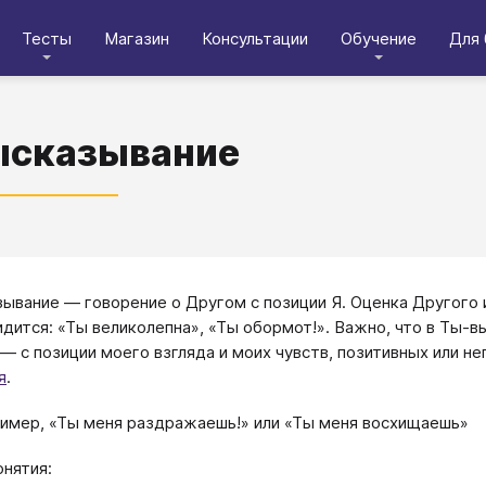
Тесты
Магазин
Консультации
Обучение
Для 
ысказывание
ывание ― говорение о Другом с позиции Я. Оценка Другого и
идится: «Ты великолепна», «Ты обормот!». Важно, что в Ты-в
 ― с позиции моего взгляда и моих чувств, позитивных или н
я
.
имер, «Ты меня раздражаешь!» или «Ты меня восхищаешь»
онятия: