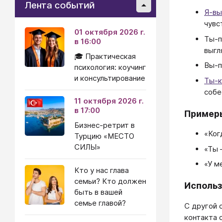
Лента событий
Я-вы
чувс
01 октября 2026 г.
Ты-п
в 16:00
выгл
🎓 Практическая
Вы-
психология: коучинг
и консультирование
Ты-к
собе
11 октября 2026 г.
в 17:00
Пример
Бизнес-ретрит в
«Ког
Турцию «МЕСТО
СИЛЫ»
«Ты 
«У м
Кто у нас глава
семьи? Кто должен
Использ
быть в вашей
семье главой?
С другой 
контакта 