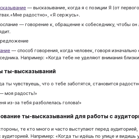
сказывание
― высказывание, когда я с позиции Я (от первого
твах.«Мне радостно», «Я сержусь».
ослание ― говорение к, обращение к собеседнику, чтобы он л
ядит.
предложение
ание
― способ говорения, когда человек, говоря изначально
седника. Например: «Когда тебе не уделяют внимания близки
ы ты-высказываний
да ты чувствуешь, что о тебе заботятся, становится радостн
― моя радость!»
еня из-за тебя разболелась голова!»
ование ты-высказываний для работы с аудитор
стороны, те кто много и часто выступают перед аудиторией
с аудиторией. Например: «Когда ты идёшь по улице и видишь