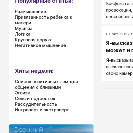
Популярные статьи:
Конфликтог
провокации,
Размышление
неосознанны
Привязанность ребенка к
матери
Муштра
Логика
01 окт. 2022 г
Круговая порука
Я-высказ
Негативное мышление
может и 
Я-высказыв
высказывани
Хиты недели:
своих намер
Список позитивных тем для
общения с близкими
Эгоизм
Секс и подросток
Рассудительность
Интроверт и экстраверт