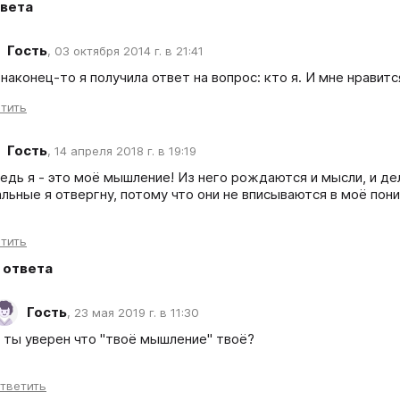
вета
Гость
,
03 октября 2014 г. в 21:41
 наконец-то я получила ответ на вопрос: кто я. И мне нравит
тить
Гость
,
14 апреля 2018 г. в 19:19
едь я - это моё мышление! Из него рождаются и мысли, и дела
льные я отвергну, потому что они не вписываются в моё пон
тить
ответа
Гость
,
23 мая 2019 г. в 11:30
 ты уверен что "твоё мышление" твоё?
тветить