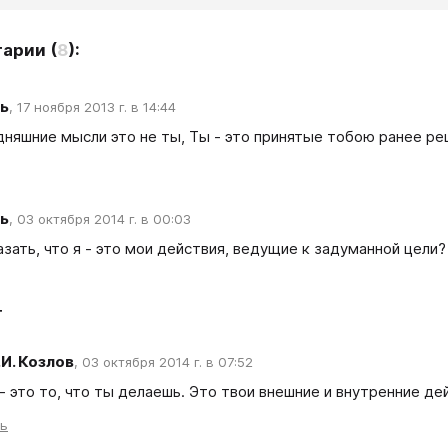
тарии
(
8
):
ь
,
17 ноября 2013 г. в 14:44
дняшние мысли это не ты, Ты - это принятые тобою ранее ре
ь
,
03 октября 2014 г. в 00:03
зать, что я - это мои действия, ведущие к задуманной цели?
т
.И. Козлов
,
03 октября 2014 г. в 07:52
- это то, что ты делаешь. Это твои внешние и внутренние де
ть