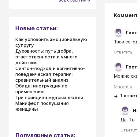
ВСЕ СОБЫТИЯ
Коммен
Новые статьи:
Гост
Как успокоить эмоциональную
Твои сего
супругу
Духовность: путь добра,
Ответить
ответственности и умного
действия
Гост
Синтон-подход и когнитивно-
поведенческая терапия:
Можно ска
сравнительный анализ
Обида: инструкция по
Ответить
применению
1
отве
Три принципа мудрых людей
Манифест послушания
женщины
Н
Да. Ты 
Ответи
Популярные статьи: