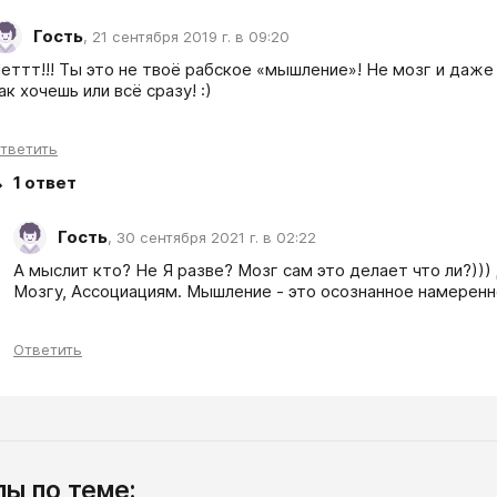
Гость
,
21 сентября 2019 г. в 09:20
еттт!!! Ты это не твоё рабское «мышление»! Не мозг и даже 
ак хочешь или всё сразу! :) 
тветить
1
ответ
Гость
,
30 сентября 2021 г. в 02:22
А мыслит кто? Не Я разве? Мозг сам это делает что ли?)))
Мозгу, Ассоциациям. Мышление - это осознанное намеренн
Ответить
ы по теме: