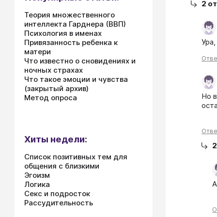
2
от
Теория множественного
интеллекта Гарднера (ВВП)
Психология в именах
Ура,
Привязанность ребенка к
матери
Отве
Что известно о сновидениях и
ночных страхах
Что такое эмоции и чувства
(закрытый архив)
Но в
Метод опроса
оста
Отве
Хиты недели:
2
Список позитивных тем для
общения с близкими
Эгоизм
А
Логика
Секс и подросток
Рассудительность
О