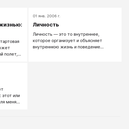
01 янв. 2006 г.
 жизнью:
Личность
Личность — это то внутреннее,
которое организует и объясняет
стартовая
внутреннюю жизнь и поведение
может
человека.
й полет,
я свою
ет
 этот или
для меня