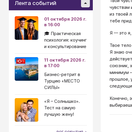
Твои чувс
Лента событий
чувствам 
из твоей 
01 октября 2026 г.
тебе прид
в 16:00
Я — это я,
🎓 Практическая
психология: коучинг
Твое тело
и консультирование
Я знаю оч
действует
11 октября 2026 г.
в 17:00
союзник, 
минимум —
Бизнес-ретрит в
прошлое, 
Турцию «МЕСТО
следующи
СИЛЫ»
Конечно, 
«Я – Солнышко».
выбираеш
Тест на самую
лучшую жену!