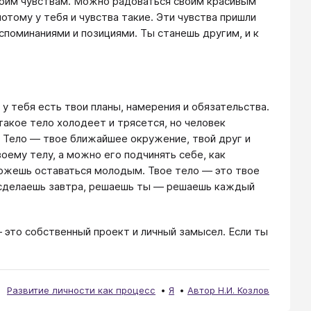
твоим чувствам. Можно радоваться своим красивым
отому у тебя и чувства такие. Эти чувства пришли
поминаниями и позициями. Ты станешь другим, и к
 у тебя есть твои планы, намерения и обязательства.
такое тело холодеет и трясется, но человек
. Тело — твое ближайшее окружение, твой друг и
воему телу, а можно его подчинять себе, как
ожешь оставаться молодым. Твое тело — это твое
бя сделаешь завтра, решаешь ты — решаешь каждый
— это собственный проект и личный замысел. Если ты
Развитие личности как процесс
Я
Автор Н.И. Козлов