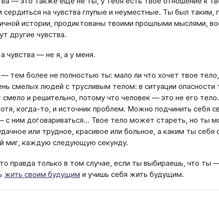
тва — это также еще не ты, у тебя есть твое отношение к 
и сердиться на чувства глупые и неуместные. Ты был таким, п
личной истории, продиктованы твоими прошлыми мыслями, вос
ут другие чувства.
 а чувства — не я, а у меня.
 — тем более не полностью ты: мало ли что хочет твое тело,
ень смелых людей с трусливым телом: в ситуации опасности 
 смело и решительно, потому что человек — это не его тело
хотя, когда-то, и источник проблем. Можно подчинить себя с
 с ним договариваться… Твое тело может стареть, но ты м
удачное или трудное, красивое или больное, а каким ты се
й миг, каждую следующую секунду.
это правда только в том случае, если ты выбираешь, что ты 
ь
жить своим будущим
и учишь себя жить будущим.