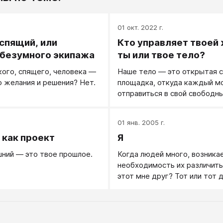
.
01 окт. 2022 г.
спящий, или
Кто управляет твоей
безумного экипажа
ты или твое тело?
акого, спящего, человека —
Наше тело — это открытая 
го желания и решения? Нет.
площадка, откуда каждый 
отправиться в свой свободны
творя свою жизнь и развива
личность.
.
01 янв. 2005 г.
 как проект
Я
ний — это твое прошлое.
Когда людей много, возника
необходимость их различить:
этот мне друг? Тот или тот 
опасен?