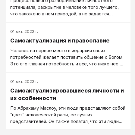
Процесс полного разворачивание личностного
потенциала, раскрытие в человеке того лучшего,
что заложено в нем природой, а не задается
культурой извне.
01 окт. 2022 г.
Самоактуализация и православие
Человек на первое место в иерархии своих
потребностей желает поставить общение с Богом.
Это его главная потребность и все, что ниже нее,
нужно только для удовлетворения этой
потребности. А много ли для этого нужно? Сразу
01 окт. 2022 г.
отпадают и потребности "самовыражаться", и
Самоактуализировавшиеся личности и
боязнь быть битым и 200 сортов колбасы
оставляют равнодушным. Человек, имеющий
их особенности
реальную "потребность" в Боге забывает все
По Абрахаму Маслоу, эти люди представляют собой
остальные потребности - и своей страны и своей
“цвет” человеческой расы, ее лучших
семьи и своих души и тела.
представителей. Он также полагал, что эти люди
достигли того уровня личностного развития,
который потенциально заложен в каждом из нас.