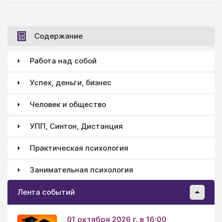
Что значит быть здоровым, полноценным
человеком с точки зрения гуманистической
психологии? Исходя из своего исследования, А.
Содержание
Маслоу пришел к заключению, что
самоактуализирующиеся люди имеют следующие
Работа над собой
характеристики...
Успех, деньги, бизнес
Человек и общество
УПП, Синтон, Дистанция
Практическая психология
Занимательная психология
Лента событий
01 октября 2026 г. в 16:00