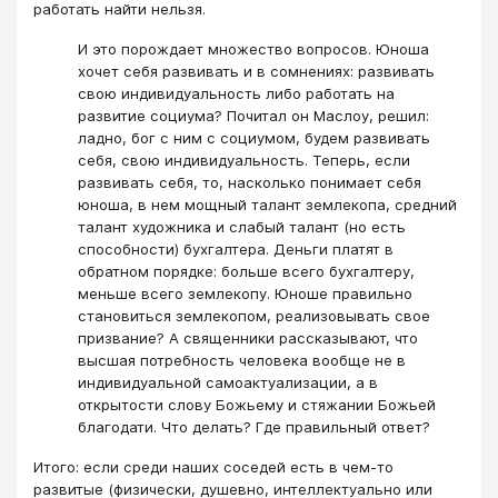
работать найти нельзя.
И это порождает множество вопросов. Юноша
хочет себя развивать и в сомнениях: развивать
свою индивидуальность либо работать на
развитие социума? Почитал он Маслоу, решил:
ладно, бог с ним с социумом, будем развивать
себя, свою индивидуальность. Теперь, если
развивать себя, то, насколько понимает себя
юноша, в нем мощный талант землекопа, средний
талант художника и слабый талант (но есть
способности) бухгалтера. Деньги платят в
обратном порядке: больше всего бухгалтеру,
меньше всего землекопу. Юноше правильно
становиться землекопом, реализовывать свое
призвание? А священники рассказывают, что
высшая потребность человека вообще не в
индивидуальной самоактуализации, а в
открытости слову Божьему и стяжании Божьей
благодати. Что делать? Где правильный ответ?
Итого: если среди наших соседей есть в чем-то
развитые (физически, душевно, интеллектуально или