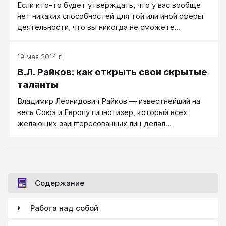
Если кто-то будет утверждать, что у вас вообще
наследием прошлого и вместе с тем решительное
нет никаких способностей для той или иной сферы
преодоление устаревших норм и традиций. Гений,
деятельности, что вы никогда не сможете
образно говоря, создает новую эпоху в своей
научиться хорошо танцевать, петь или рисовать,
сфере деятельности.
освоить иностранные языки или профессию
19 мая 2014 г.
дизайнера — не верьте этому человеку.
В.Л. Райков: как открыть свои скрытые
таланты
Владимир Леонидович Райков — известнейший на
весь Союз и Европу гипнотизер, который всех
желающих заинтересованных лиц делал
талантливыми.
Содержание
Работа над собой