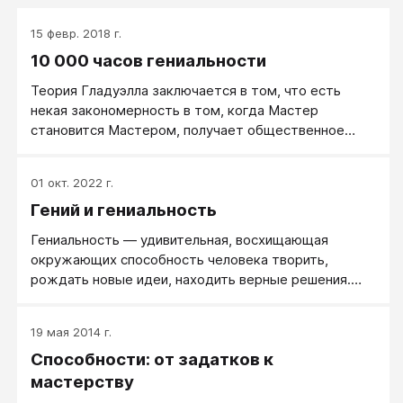
15 февр. 2018 г.
10 000 часов гениальности
Теория Гладуэлла заключается в том, что есть
некая закономерность в том, когда Мастер
становится Мастером, получает общественное
признание и статус «Гения». А именно, при наличии
определенного, как говорят летчики, «налета
01 окт. 2022 г.
часов». И этот статистически подтвержденный
Гений и гениальность
«налет» составляет 10 000 часов практики.
Гениальность — удивительная, восхищающая
окружающих способность человека творить,
рождать новые идеи, находить верные решения.
Гений ― человек, «который на протяжении
длительного периода времени выполняет огромную
19 мая 2014 г.
работу, оказывающую существенное влияние на
Способности: от задатков к
других людей в течение многих лет» (Р. С. Элберт,
1975). Для гения характерны чрезвычайная
мастерству
творческая продуктивность, овладение культурным