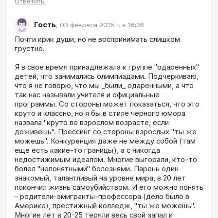
Ответить
Гость
,
03 февраля 2015 г. в 16:36
Почти крик души, но не воспринимать слишком 
грустно.

Я в свое время принадлежала к группе "одаренных" 
детей, что занимались олимпиадами. Подчеркиваю, 
что я не говорю, что мы _были_ одаренными, а что 
так нас называли учителя и официальные 
программы. Со стороны может показаться, что это 
круто и классно, но я бы в стиле черного юмора 
назвала "круто во взрослом возрасте, если 
доживешь". Прессинг со стороны взрослых "ты же 
можешь". Конкуренция даже не между собой (там 
еще есть какие-то границы), а с никогда 
недостижимым идеалом. Многие выгорали, кто-то 
болел "непонятными" болезнями. Парень один 
знакомый, талантливый на уровне мира, в 20 лет 
покончил жизнь самоубийством. И его можно понять 
- родители-эмигранты-профессора (дело было в 
Америке), престижный колледж, "ты же можешь". 
Многие лет в 20-25 теряли весь свой запал и 