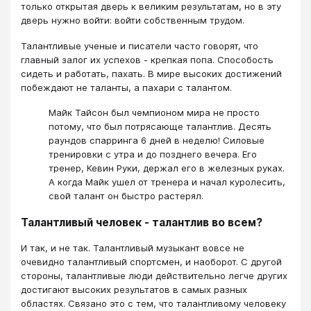
только открытая дверь к великим результатам, но в эту
дверь нужно войти: войти собственным трудом.
Талантливые ученые и писатели часто говорят, что
главный залог их успехов - крепкая попа. Способость
сидеть и работать, пахать. В мире высоких достижений
побеждают не таланты, а пахари с талантом.
Майк Тайсон был чемпионом мира не просто
потому, что был потрясающе талантлив. Десять
раундов спарринга 6 дней в неделю! Силовые
тренировки с утра и до позднего вечера. Его
тренер, Кевин Руки, держал его в железных руках.
А когда Майк ушел от тренера и начал куролесить,
свой талант он быстро растерял.
Талантливый человек - талантлив во всем?
И так, и не так. Талантливый музыкант вовсе не
очевидно талантливый спортсмен, и наоборот. С другой
стороны, талантливые люди действительно легче других
достигают высоких результатов в самых разных
областях. Связано это с тем, что талантливому человеку