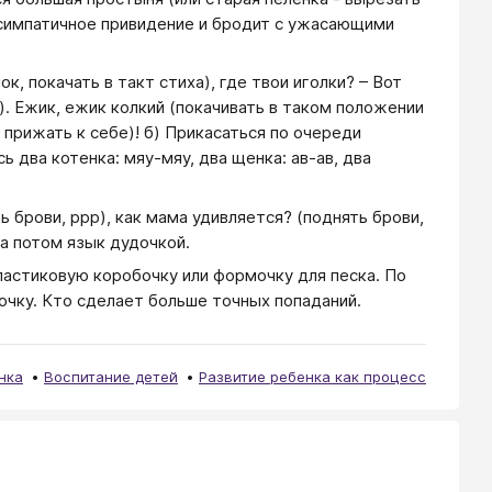
 симпатичное привидение и бродит с ужасающими
ок, покачать в такт стиха), где твои иголки? – Вот
ь). Ежик, ежик колкий (покачивать в таком положении
и прижать к себе)! б) Прикасаться по очереди
 два котенка: мяу-мяу, два щенка: ав-ав, два
ь брови, ррр), как мама удивляется? (поднять брови,
 а потом язык дудочкой.
пластиковую коробочку или формочку для песка. По
очку. Кто сделает больше точных попаданий.
нка
Воспитание детей
Развитие ребенка как процесс