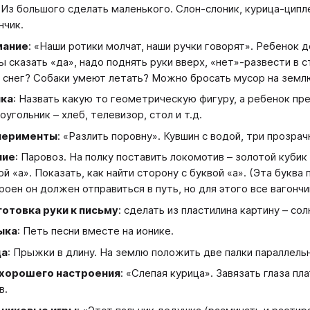
: Из большого сделать маленького. Слон-слоник, курица-ципл
нчик.
мание
: «Наши ротики молчат, наши ручки говорят». Ребенок 
ы сказать «да», надо поднять руки вверх, «нет»-развести в
 снег? Собаки умеют летать? Можно бросать мусор на землю
ика
: Назвать какую то геометрическую фигуру, а ребенок п
оугольник – хлеб, телевизор, стол и т.д.
перименты
: «Разлить поровну». Кувшин с водой, три прозрач
ние
: Паровоз. На полку поставить локомотив – золотой кубик 
ой «а». Показать, как найти сторону с буквой «а». (Эта буква
роен он должен отправиться в путь, но для этого все вагончики 
отовка руки к письму
: сделать из пластилина картину – сол
ыка
: Петь песни вместе на ионике.
ца
: Прыжки в длину. На землю положить две палки параллель
 хорошего настроения
: «Слепая курица». Завязать глаза пл
в.