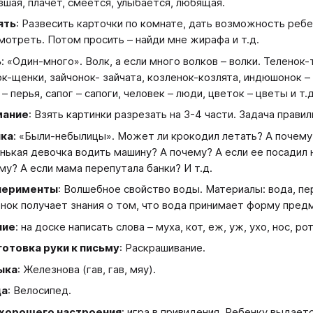
вшая, плачет, смеется, улыбается, любящая.
ять
: Развесить карточки по комнате, дать возможность реб
мотреть. Потом просить – найди мне жирафа и т.д.
ь
: «Один-много». Волк, а если много волков – волки. Телено
к-щенки, зайчонок- зайчата, козленок-козлята, индюшонок – 
 – перья, сапог – сапоги, человек – люди, цветок – цветы и т.д
мание
: Взять картинки разрезать на 3-4 части. Задача правил
ика
: «Были-небылицы». Может ли крокодил летать? А почему
нькая девочка водить машину? А почему? А если ее посадил 
му? А если мама перепутала банки? И т.д.
перименты
: Волшебное свойство воды. Материалы: вода, перч
нок получает знания о том, что вода принимает форму пред
ние
: на доске написать слова – муха, кот, еж, уж, ухо, нос, рот
отовка руки к письму
: Раскрашивание.
ыка
: Железнова (гав, гав, мяу).
ца
: Велосипед.
 хорошего настроения
: игра в привидения. Ребенку выдает