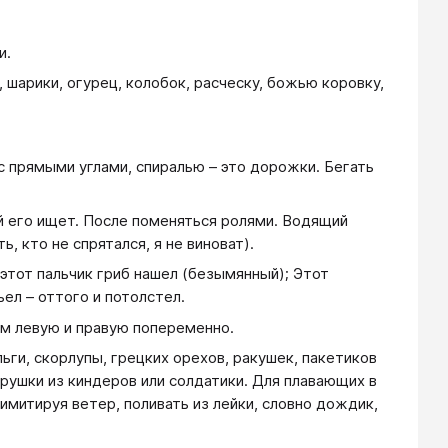
и.
, шарики, огурец, колобок, расческу, божью коровку,
 с прямыми углами, спиралью – это дорожки. Бегать
ый его ищет. После поменяться ролями. Водящий
ь, кто не спрятался, я не виноват).
 этот пальчик гриб нашел (безымянный); Этот
съел – оттого и потолстел.
ем левую и правую попеременно.
ьги, скорлупы, грецких орехов, ракушек, пакетиков
рушки из киндеров или солдатики. Для плавающих в
имитируя ветер, поливать из лейки, словно дождик,