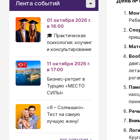
День №
Лента событий
Мон
01 октября 2026 г.
Ребе
в 16:00
Спо
🎓 Практическая
прищ
психология: коучинг
Мат
и консультирование
Воо
двиг
11 октября 2026 г.
в 17:00
лета
рога
Бизнес-ретрит в
Турцию «МЕСТО
Пам
СИЛЫ»
нахо
пахн
«Я – Солнышко».
Реч
Тест на самую
Вни
лучшую жену!
Лог
Круг