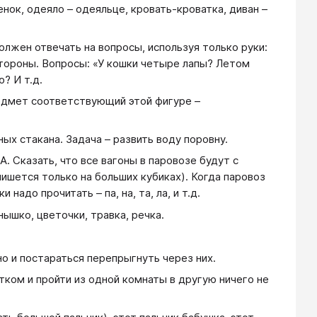
енок, одеяло – одеяльце, кровать-кроватка, диван –
должен отвечать на вопросы, используя только руки:
 стороны. Вопросы: «У кошки четыре лапы? Летом
? И т.д.
редмет соответствующий этой фигуре –
ных стакана. Задача – развить воду поровну.
А. Сказать, что все вагоны в паровозе будут с
 пишется только на больших кубиках). Когда паровоз
надо прочитать – па, на, та, ла, и т.д.
нышко, цветочки, травка, речка.
но и постараться перепрыгнуть через них.
атком и пройти из одной комнаты в другую ничего не