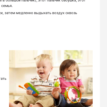
ть большой пальчик), этот пальчик бабушка, этот
я семья.
еки, затем медленно выдыхать воздух сквозь
тать