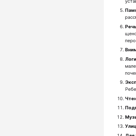
уста
Пам
расс
Реч
щено
перо
Вни
Лог
мале
поче
Экс
Ребе
Чте
Подг
Муз
Ули
Для