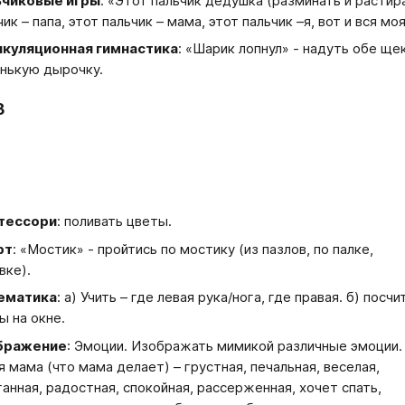
ьчиковые игры
: «Этот пальчик дедушка (разминать и растира
чик – папа, этот пальчик – мама, этот пальчик –я, вот и вся мо
куляционная гимнастика
: «Шарик лопнул» - надуть обе щ
нькую дырочку.
3
тессори
: поливать цветы.
рт
: «Мостик» - пройтись по мостику (из пазлов, по палке,
вке).
ематика
: а) Учить – где левая рука/нога, где правая. б) посчи
ы на окне.
бражение
: Эмоции. Изображать мимикой различные эмоции.
я мама (что мама делает) – грустная, печальная, веселая,
ганная, радостная, спокойная, рассерженная, хочет спать,