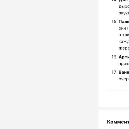
дыро
звук
Пал
они 
в та
кажд
жере
Арти
прищ
Ван
очер
Коммен