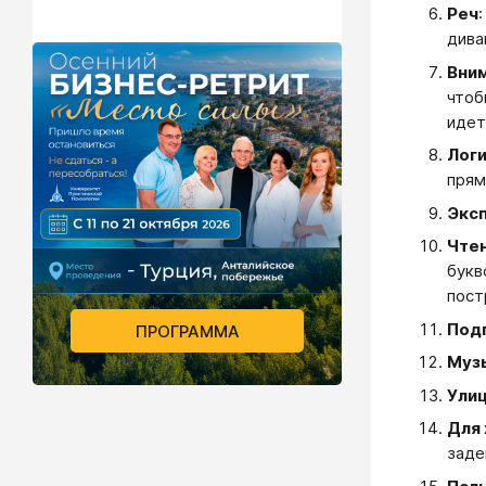
Реч
дива
Вни
чтоб
идет
Лог
прям
Экс
Чте
букв
пост
Подг
ПРОГРАММА
Муз
Ули
Для
заде