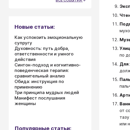
ВСЕ СОБЫТИЯ
Экс
Чте
Подг
Новые статьи:
мухо
Как успокоить эмоциональную
Муз
супругу
Духовность: путь добра,
Ули
ответственности и умного
по д
действия
Для
Синтон-подход и когнитивно-
поведенческая терапия:
долж
сравнительный анализ
Пал
Обида: инструкция по
паль
применению
Три принципа мудрых людей
Арти
Манифест послушания
женщины
Ван
от с
тазу
или 
Популярные статьи: