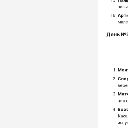
Пал
паль
Арти
мале
День №
Мон
Спо
вере
Мат
цвет
Воо
Кака
испу