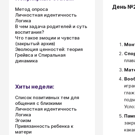
День №
Метод опроса
Личностная идентичность
Логика
В чем задача родителей и суть
воспитания?
Что такое эмоции и чувства
(закрытый архив)
Мон
Эволюция ценностей: теория
Спо
Грейвса и Спиральная
плав
динамика
Мат
Воо
игра
Хиты недели:
глаж
Список позитивных тем для
подм
общения с близкими
Усло
Личностная идентичность
Логика
Пам
Эгоизм
закр
Привязанность ребенка к
кака
матери