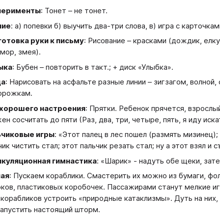
перименты
: Тонет – не тонет.
ние
: а) попевки б) выучить два-три слова, в) игра с карточкам
отовка руки к письму
: Рисование – красками (дождик, елку
мор, змея).
ыка
: Бубен – повторить в такт.; + диск «Улыбка».
ца
: Нарисовать на асфальте разные линии – зигзагом, волной,
орожкам.
 хорошего настроения
: Прятки. Ребенок прячется, взросл
ен сосчитать до пяти (Раз, два, три, четыре, пять, я иду искат
ьчиковые игры
: «Этот палец в лес пошел (размять мизинец);
чик чистить стал; этот пальчик резать стал; ну а этот взял и 
куляционная гимнастика
: «Шарик» - надуть обе щеки, зат
ная
: Пускаем кораблики. Смастерить их можно из бумаги, фол
оков, пластиковых коробочек. Пассажирами станут мелкие иг
 корабликов устроить «природные катаклизмы». Дуть на них, 
напустить настоящий шторм.