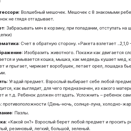
1
тессори
: Волшебный мешочек. Мешочек с 8 знакомыми ребен
нок не глядя отгадывает.
рт
: Забрасывать мяч в корзину, при попадании, отступать на 
епки)
ематика
: Счет в обратную сторону. «Ракета взлетает ..2,1,0
бражение
: Изобразить животного. Покажи как двигается слон
ается и умывается кошка, мышка, как медведь кушает мед, к
ет и прыгает, чирикает воробушек, летает орел, лошадка б
ми.
ять
: Угадай предмет. Взрослый выбирает себе любой предмет
дится, как выглядит, для чего предназначен, из какого матери
ет и т.д. Ребенок должен отгадать. Усложнить – ребенок сам
ь
: противоположности (День-ночь, солнце-луна, холодно-жар
мание
: Пазлы.
ика
: «Какой он?» Взрослый берет любой предмет и просить р
лый, резиновый, легкий, большой, зеленый.