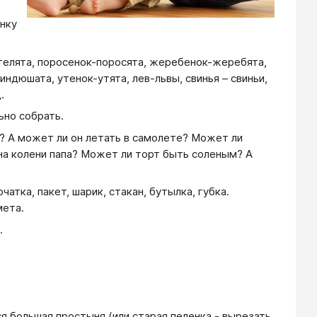
енку
к-телята, поросенок-поросята, жеребенок-жеребята,
индюшата, утенок-утята, лев-львы, свинья – свиньи,
.
ьно собрать.
? А может ли он летать в самолете? Может ли
на колени папа? Может ли торт быть соленым? А
атка, пакет, шарик, стакан, бутылка, губка.
мета.
.
ся большая простыня (или старая пеленка - вырезать