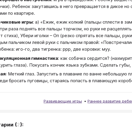
чки). Ребенок закутавшись в него превращается в дикое но
ами по квартире.
ьчиковые игры
: а) «Ежик, ежик колкий (пальцы сплести в зам
(три раза поднять все пальцы торчком, но руки не расцеплят
кт стиха), Убери иголки – Оп (резко спрятать все пальцы, рук
ым пальчиком левой руки с пальчиком правой: «Повстречались
бенка: иго-го, два тигренка: ррр, две коровки: муу.
куляционная гимнастика
: как собачка сердится? (нахмурит
урить глаза). Покусать кончик языка зубками. Сделать губы,
ная
: Меткий глаз. Запустить в плавание по ванне небольшую 
еди бросать пуговицы, стараясь попасть в плавающую короб
Развивающие игры
Раннее развитие ребе
тарии
(
2
):