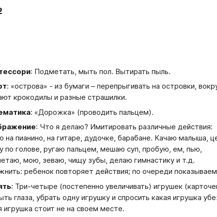
2
тессори
: Подметать, мыть пол. Вытирать пыль.​
рт
: «острова» - из бумаги – перепрыгивать на островки, вокр
ают крокодилы и разные страшилки.
ематика
: «Дорожка» (проводить пальцем).
бражение
: Что я делаю? Имитировать различные действия:
ю на пианино, на гитаре, дудочке, барабане. Качаю малыша, ц
у по голове, ругаю пальцем, мешаю суп, пробую, ем, пью,
етаю, мою, зеваю, чищу зубы, делаю гимнастику и т.д.
жнить: ребенок повторяет действия; по очереди показываем
ять
: Три-четыре (постепенно увеличивать) игрушек (карточе
ыть глаза, убрать одну игрушку и спросить какая игрушка уб
я игрушка стоит не на своем месте.