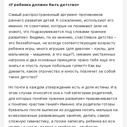
«У ребенка должно быть детство»
Самый распространенный аргумент противников
раннего развития детей. К сожалению, используют его
именно те советчики, которые не понимают (или не
знают), что подразумевается под словами «раннее
развитие». Видимо, по их мнению, счастливое детство –
это беззаботные, не всегда соответствующие возрасту
ребенка игры, много игрушек (для девочек – куклы, для
мальчиков – машинки, а что еще?), никаких умственных
нагрузок и два основных принципа: «рано тебе еще это
знать» и «пусть лучше побольше гуляет!» Как вы
думаете, какое отрочество и юность повлечет за собой
такое детство?
Но почти в каждом утверждении есть и доля истины. И в
этом случае относится она к той категории родителей,
для которых понятие «раннее развитие» приравнивается
к понятию «растим гения!» Именно эти родители готовы
буквально после выписки из роддома носить малыша на
всевозможные развивающие занятия, делать самую
сложную гимнастику, а позже записать ребенка во все
группы и школы подряд и требовать, требовать,