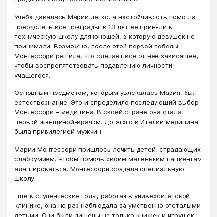
Учеба давалась Марии легко, а настойчивость помогла
преодолеть все преграды: в 13 лет ее приняли в
техническую школу для юношей, в которую девушек не
принимали. Возможно, после этой первой победы
Монтессори решила, что сделает все от нее зависящее,
чтобы воспрепятствовать подавлению личности
учащегося.
Основным предметом, которым увлекалась Мария, был
естествознание. Это и определило последующий выбор
Монтессори – медицина. В своей стране она стала
первой женщиной-врачом. До этого в Италии медицина
была привилегией мужчин.
Марии Монтессори пришлось лечить детей, страдающих
слабоумием. Чтобы помочь своим маленьким пациентам
адаптироваться, Монтессори создала специальную
школу.
Еще в студенческие годы, работая в университетской
клинике, она не раз наблюдала за умственно отсталыми
детьми. Они были лишены не только книжек и игрушек,