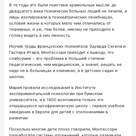
В те годы это были поистине крамольные мысли: до
двадцатого века психически больных людей не лечили, а
лишь изолировали в психиатрических лечебницах,
условия жизни в которых мало чем отличались от
тюремных, и уж, тем более, никому не приходило в
голову видеть в них личность.
Изучив труды французских психиатров Эдуарда Сегена и
Гаспара Итара, Монтессори приходит к выводу, что
слабоумие – это проблема в большей степени
педагогическая, чем медицинская, а значит, решать ее
надо не в больницах и клиниках, а в детских садах и
школах.
Мария провела исследования в Институте
экспериментальной психологии при Римском
университете, а в 1900 возглавила только что
открывшуюся ортофреническую школу – первое учебное
заведение в Европе для детей с отклонениями в
развитии.
Поскольку многие дети плохо говорили, Монтессори
разработала систему упражнений, которые развивали