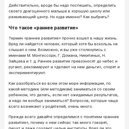
Действительно, вроде бы надо поспешить, определить
своего драгоценного малыша в хорошую школу или
развивающий центр. Но куда именно? Как выбрать?
Что такое «раннее развитие»
Термин «раннее развитие» прочно вошел в нашу жизнь.
Вряд ли найдется человек, который хотя бы вскользь не
слышал о нем. Возможно, и вы уже столкнулись с
именами М. Монтессори, Г. Домана, Никитиных, Н.
Зайцева и т. д. Раннее развитие превозносят до небес и
ругают, рекламируют и «делают на нем деньги», спорят и
экспериментируют.
Как разобраться во всем этом море информации, по
какой методике (или методикам) заниматься со своим
ребенком, что делать, если нет ожидаемых результатов,
а надо ли вообще заниматься? Вопросов, которые чаще
всего возникают у родителей, очень много.
Прежде всего давайте определимся с понятием «раннее
развитие», почему о нем сейчас так много говорят,
пишут и даже создают целые институты. Вряд ли это