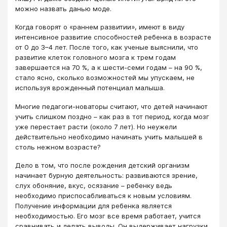
можно назвать данью моде.
Когда говорят о «раннем развитии», имеют в виду
интенсивное развитие способностей ребенка в возрасте
от 0 до 3–4 лет. После того, как ученые выяснили, что
развитие клеток головного мозга к трем годам
завершается на 70 %, а к шести-семи годам – на 90 %,
стало ясно, сколько возможностей мы упускаем, не
используя врожденный потенциал малыша.
Многие педагоги-новаторы считают, что детей начинают
учить слишком поздно – как раз в тот период, когда мозг
уже перестает расти (около 7 лет). Но неужели
действительно необходимо начинать учить малышей в
столь нежном возрасте?
Дело в том, что после рождения детский организм
начинает бурную деятельность: развиваются зрение,
слух обоняние, вкус, осязание – ребенку ведь
необходимо приспосабливаться к новым условиям.
Получение информации для ребенка является
необходимостью. Его мозг все время работает, учится
сравнивать и делать выводы. Он выдерживает нагрузки,