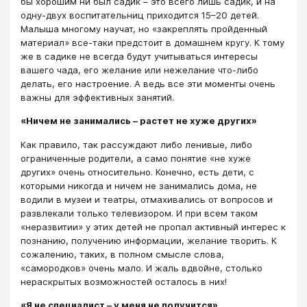
бы хорошим ни был садик – это всего лишь садик, и на
одну-двух воспитательниц приходится 15–20 детей.
Малыша многому научат, но «закреплять пройденный
материал» все-таки предстоит в домашнем кругу. К тому
же в садике не всегда будут учитываться интересы
вашего чада, его желание или нежелание что-либо
делать, его настроение. А ведь все эти моменты очень
важны для эффективных занятий.
«Ничем не занимались – растет не хуже других»
Как правило, так рассуждают либо ленивые, либо
ограниченные родители, а само понятие «не хуже
других» очень относительно. Конечно, есть дети, с
которыми никогда и ничем не занимались дома, не
водили в музеи и театры, отмахивались от вопросов и
развлекали только телевизором. И при всем таком
«неразвитии» у этих детей не пропал активный интерес к
познанию, получению информации, желание творить. К
сожалению, таких, в полном смысле слова,
«самородков» очень мало. И жаль вдвойне, столько
нераскрытых возможностей осталось в них!
«Я не специалист – у меня не получится»