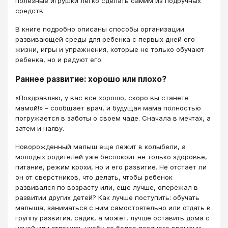
полезные игрушки легко сделать самим из подручных
средств.
В книге подробно описаны способы организации
развивающей среды для ребенка с первых дней его
жизни, игры и упражнения, которые не только обучают
ребенка, но и радуют его.
Раннее развитие: хорошо или плохо?
«Поздравляю, у вас все хорошо, скоро вы станете
мамой!» – сообщает врач, и будущая мама полностью
погружается в заботы о своем чаде. Сначала в мечтах, а
затем и наяву.
Новорожденный малыш еще лежит в колыбели, а
молодых родителей уже беспокоит не только здоровье,
питание, режим крохи, но и его развитие. Не отстает ли
он от сверстников, что делать, чтобы ребенок
развивался по возрасту или, еще лучше, опережал в
развитии других детей? Как лучше поступить: обучать
малыша, заниматься с ним самостоятельно или отдать в
группу развития, садик, а может, лучше оставить дома с
няней или отложить учебу до более позднего времени,