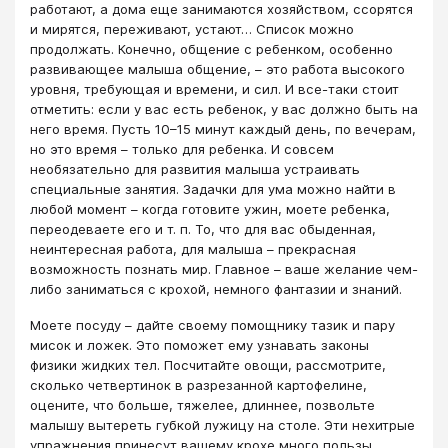
работают, а дома еще занимаются хозяйством, ссорятся
и мирятся, переживают, устают… Список можно
продолжать. Конечно, общение с ребенком, особенно
развивающее малыша общение, – это работа высокого
уровня, требующая и времени, и сил. И все-таки стоит
отметить: если у вас есть ребенок, у вас должно быть на
него время. Пусть 10–15 минут каждый день, по вечерам,
но это время – только для ребенка. И совсем
необязательно для развития малыша устраивать
специальные занятия. Задачки для ума можно найти в
любой момент – когда готовите ужин, моете ребенка,
переодеваете его и т. п. То, что для вас обыденная,
неинтересная работа, для малыша – прекрасная
возможность познать мир. Главное – ваше желание чем-
либо заниматься с крохой, немного фантазии и знаний.
Моете посуду – дайте своему помощнику тазик и пару
мисок и ложек. Это поможет ему узнавать законы
физики жидких тел. Посчитайте овощи, рассмотрите,
сколько четвертинок в разрезанной картофелине,
оцените, что больше, тяжелее, длиннее, позвольте
малышу вытереть губкой лужицу на столе. Эти нехитрые
упражнения принесут вашему крохе много пользы.