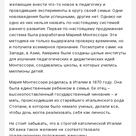
желающие внести что-то новое в педагогику и
проводившие эксперименты в кругу своей семьи. Одни
нововведения были успешными, другие нет. Однако ни
одно из них нельзя назвать по-настоящему системой
раннего развития. Первая по-настоящему продуманная
система была разработана Марией Монтессори. Эта
методика не только выдержала проверку временем, но
и получила всемирное признание. Посмотрите сами: на
Западе, в Азии, Америке были созданы целые институты
для изучения педагогических и дидактических идей
Монтессори, создавались школы, в которых учились
миллионы детей.
Мария Монтессори родилась в Италии в 1870 году. Она
была единственным ребенком в семье. Ее отец –
высокопоставленный государственный чиновник – и
мать, происходившая из старейшего итальянского рода
Стопани, в котором было немало ученых, делали все,
чтобы дочь могла реализовать себя как личность.
Не стоит забывать, что в строгой католической Италии
XIX века такое желание не соответствовало
традиционному положению женщины.