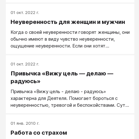
недружественного окружения (или ситуации,
которая так воспринимается). Те люди, которые
01 окт. 2022 г.
чаще предполагают недружественное отношение
Неуверенность для женщин и мужчин
от окружающих, чаще переживают и
демонстрируют неуверенное поведение - или
Когда о своей неуверенности говорят женщины, они
поведение агрессивное.
обычно имеют в виду чувство неуверенности,
ощущение неуверенности. Если они хотят
избавиться от неуверенности, они могут (словами)
говорить о желании уверенно выступать перед
01 окт. 2022 г.
публикой, уверенно держаться - вроде бы о
Привычка «Вижу цель — делаю —
поведении. При более внимательных расспросах
почти всегда оказывается, что на самом деле
радуюсь»
женщине важно ощущение уверенности, чувство
Привычка «Вижу цель - делаю - радуюсь»
победительницы - ей нужно внутреннее состояние.
характерна для Деятеля. Помогает бороться с
неуверенностью, тревогой и беспокойствами. Суть:
вас начинает беспокоить какая-то ситуация —
быстро представьте, какой успешный результат вы
01 янв. 2010 г.
хотели бы получить в итоге. Это может быть в
Работа со страхом
самых простых словах: «Сделать ужин», «Решить