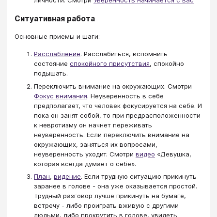
личности. Смотри
Уверенность начинается с вас
Ситуативная работа
Основные приемы и шаги:
Расслабление
. Расслабиться, вспомнить
состояние
спокойного присутствия
, спокойно
подышать.
Переключить внимание на окружающих. Смотри
Фокус внимания
. Неуверенность в себе
предполагает, что человек фокусируется на себе. И
пока он занят собой, то при предрасположенности
к невротизму он начнет переживать
неуверенность. Если переключить внимание на
окружающих, заняться их вопросами,
неуверенность уходит. Смотри
видео
«Девушка,
которая всегда думает о себе».
План
,
видение
. Если трудную ситуацию прикинуть
заранее в голове - она уже оказывается простой.
Трудный разговор лучше прикинуть на бумаге,
встречу - либо проиграть вживую с другими
людьми, либо прокрутить в голове, увидеть