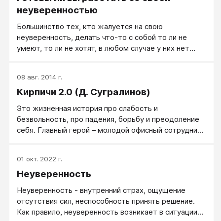
неуверенностью
Большинство тех, кто жалуется на свою
неуверенность, делать что-то с собой то ли не
умеют, то ли не хотят, в любом случае у них нет
умения и привычки работать над собой.
08 авг. 2014 г.
Кирпичи 2.0 (Д. Сугралинов)
Это жизненная история про слабость и
безвольность, про падения, борьбу и преодоление
себя. Главный герой – молодой офисный сотрудник,
за внешней воспитанностью которого скрывается
инфантильность, малодушие и отсутствие уважения
01 окт. 2022 г.
к самому себе. Он пытается изменить себя, мечтая
Неуверенность
о красивой и успешной жизни. Действуя вопреки
всем стереотипам о неудачниках, ошибаясь снова и
Неуверенность - внутренний страх, ощущение
снова, он выходит из многих жизненных ситуаций,
отсутствия сил, неспособность принять решение.
которые знакомы каждому из нас.
Как правило, неуверенность возникает в ситуации