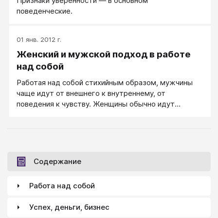
Признаки уверенности — в основном
поведенческие.
01 янв. 2012 г.
Женский и мужской подход в работе
над собой
Работая над собой стихийным образом, мужчины
чаще идут от внешнего к внутреннему, от
поведения к чувству. Женщины обычно идут
противоположным путем: он внутреннего к
внешнему, от чувства к поведению. В тренинговой
практике и в смешанной группе, где участники и
мужчины, и женщины, обычно используется
сочетание обоих подходов.
Содержание
Работа над собой
Успех, деньги, бизнес